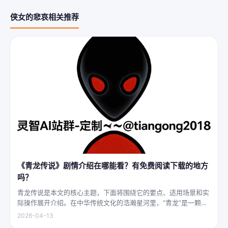
侠女的悲哀相关推荐
《青龙传说》剧情介绍在哪能看？有免费阅读下载的地方
吗？
青龙传说是本文的核心主题，下面将围绕它的要点、适用场景和实
际操作展开介绍。在中华传统文化的浩瀚星河里，“青龙”是一颗璀
璨夺目的明珠，它与白虎、朱雀、玄武并称“四灵”，雄踞东方，是
2026-04-13
古代先民对天地自然敬畏与想象的结晶。关于青龙的传说，在神州