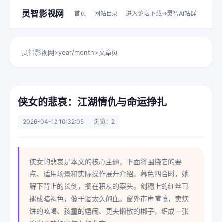
灵智影视网
首页
网站目录
进入论坛下载->灵智AI站群
灵智影视网
>
year/month
>
文章页
侠女的悲哀：江湖情仇与命运挣扎
2026-04-12 10:32:05
浏览：2
侠女的悲哀是本文的核心主题，下面将围绕它的要
点、适用场景和实际操作展开介绍。暮色四合时，她
解下背上的长剑，搁在积灰的案头。剑穗上的红丝已
褪成暗褐色，像干涸太久的血。窗外市声喧嚷，卖炊
饼的吆喝、孩童的嬉闹、更夫懒散的梆子，织成一张