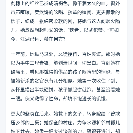
剑穗上的红丝已褪成暗褐色，像干涸太久的血。窗外
市声喧嚷，卖炊饼的吆喝、孩童的嬉闹、更夫懒散的
梆子，织成一张绵密柔软的网，将她与这人间烟火隔
开。她忽然想起师父的话：“侠者，以武犯禁。”可如
今，江湖已远，禁在何方？
十年前，她纵马过处，恶徒授首，百姓夹道。那时她
以为手中三尺青锋，能划清世间一切黑白。直到她在
破庙里，看见那饿得偷供品的孩子眼睛里的惶恐，与
被她斩杀的贪官竟有几分相似。她第一次收住了剑，
从怀里摸出半块硬饼。孩子抓起饼就跑，甚至没看她
一眼。侠义救得了性命，却填不饱漫长的饥饿。
更大的悲哀在后来。她救下的女子，转身嫁给了曾欺
压乡邻的土豪；她保全的村庄，为争水源将邻村孤儿
推下井去。她像一把太过锋利的刀，劈得开铁锁，却