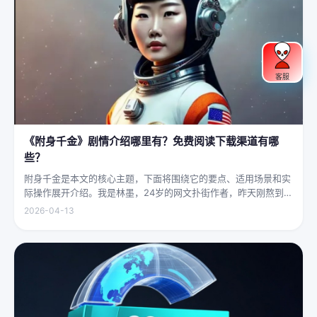
客服
《附身千金》剧情介绍哪里有？免费阅读下载渠道有哪
些？
附身千金是本文的核心主题，下面将围绕它的要点、适用场景和实
际操作展开介绍。我是林墨，24岁的网文扑街作者，昨天刚熬到凌
晨四点赶完一本豪门甜宠文的大纲，揉着发酸的眼睛扑上床就睡，
2026-04-13
结果一睁眼，空气里全是昂贵檀香的味道，身下是能陷进去半个人
的鹅绒...