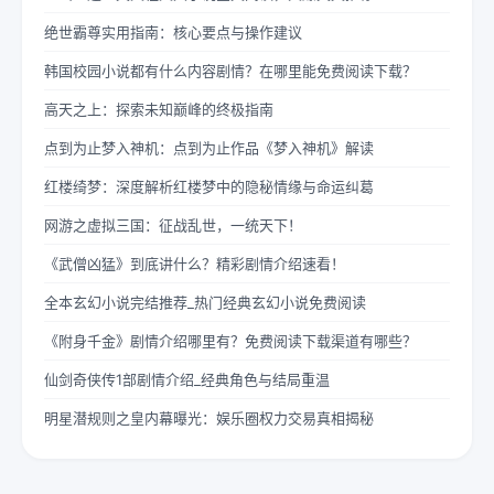
绝世霸尊实用指南：核心要点与操作建议
韩国校园小说都有什么内容剧情？在哪里能免费阅读下载？
高天之上：探索未知巅峰的终极指南
点到为止梦入神机：点到为止作品《梦入神机》解读
红楼绮梦：深度解析红楼梦中的隐秘情缘与命运纠葛
网游之虚拟三国：征战乱世，一统天下！
《武僧凶猛》到底讲什么？精彩剧情介绍速看！
全本玄幻小说完结推荐_热门经典玄幻小说免费阅读
《附身千金》剧情介绍哪里有？免费阅读下载渠道有哪些？
仙剑奇侠传1部剧情介绍_经典角色与结局重温
明星潜规则之皇内幕曝光：娱乐圈权力交易真相揭秘