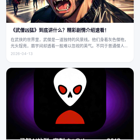
《武僧凶猛》到底讲什么？精彩剧情介绍速看！
在武侠的世界里，武僧是一道独特的风景线。他们身着灰色僧袍，
光头锃亮，眉宇间却透着一股难以忽视的英气。不同于普通僧人的
慈眉善目，武僧的眼神中常常闪烁着锐利的光，仿佛能洞穿一切虚
2026-04-13
妄。他们的拳脚之间，更是藏着雷霆万钧的力量，“武僧凶猛”四
字，道尽...