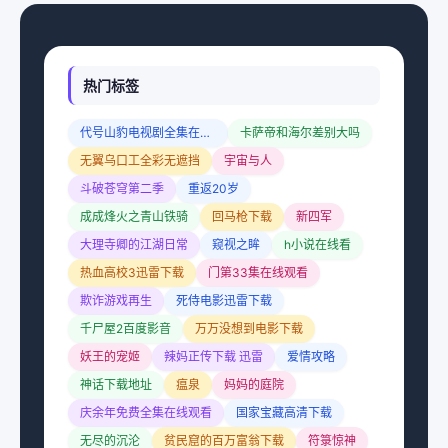
热门标签
代号山豹电视剧全集在线观看
卡萨帝和海尔差别大吗
无翼乌口工全彩无遮挡
宇宙与人
斗破苍穹第二季
重返20岁
成成烽火之青山铁骑
回马枪下载
新四军
大理寺卿的江湖日常
窥视之眸
h小说在线看
热血高校3迅雷下载
门第33集在线观看
欺诈游戏再生
死侍电影迅雷下载
千尸屋2百度影音
万万没想到电影下载
妖王的宠姬
辣妈正传下载 迅雷
爱情攻略
神话下载地址
瘟泉
妈妈的庭院
庆余年免费全集在线观看
国家宝藏高清下载
无尽的沉沦
贫民窟的百万富翁下载
符箓惊神