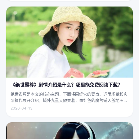
大地...
《绝世霸尊》剧情介绍是什么？哪里能免费阅读下载？
绝世霸尊是本文的核心主题，下面将围绕它的要点、适用场景和实
际操作展开介绍。域外九重天颤栗着，血红色的魔气铺天盖地压向
人间界最后一道防线——诛仙阵。阵中百万仙神联军已是强弩之
2026-04-13
末，掌教真人灰袍染血，握着诛仙符的手不住颤抖，看着阵外那尊
身高万丈、...