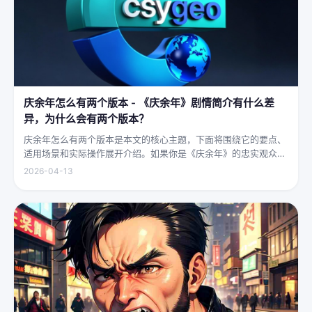
庆余年怎么有两个版本 - 《庆余年》剧情简介有什么差
异，为什么会有两个版本？
庆余年怎么有两个版本是本文的核心主题，下面将围绕它的要点、
适用场景和实际操作展开介绍。如果你是《庆余年》的忠实观众，
可能会发现这部剧在不同视频平台上呈现出两个略有差异的版本，
2026-04-13
不少观众对此感到好奇：明明是同一部剧，怎么会有两个版本呢？
首先要...