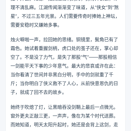
理不清乱麻。江湖传闻渐渐变了味道，从“侠女”到“煞
星”，不过三五年光景。人们需要传奇时捧她上神坛，
需要安稳时又嫌她多事。
烛火噼啪一声，拉回她的思绪。铜镜里，鬓角已有了
霜色。她试着重握剑柄，虎口处的茧子还在，掌心却
空了。不是没了力气，是失了那股“气”——那股相信
一剑能平天下事的少年意气。最大的悲哀或许在此：
当你看清了世间并非黑白分明，手中的剑就重了千
斤；当你明白了侠义救不了人心，从前快意恩仇的日
子，就成了回不去的故乡。
她终于吹熄了灯，让黑暗吞没剑鞘上最后一点微光。
窗外更夫正敲三更，一声声，像在为某个时代送葬。
而她知道，明天太阳升起时，她还是会背上这剑，走