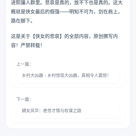
进熙攘人群里。悲哀是真的，放不下也是真的。这大
概就是侠女最后的倔强——明知不可为，剑在肩上，
路在脚下。
这是关于【侠女的悲哀】的全部内容，原创撰写内
容！严禁转载！
上一篇：
乡村大凶器 - 乡村惊现大凶器，真相令人震惊！
下一篇：
嫡女风华：绝世才情与权谋之路