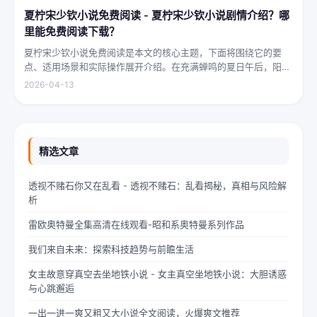
夏柠宋少钦小说免费阅读 - 夏柠宋少钦小说剧情介绍？哪
里能免费阅读下载？
夏柠宋少钦小说免费阅读是本文的核心主题，下面将围绕它的要
点、适用场景和实际操作展开介绍。在充满蝉鸣的夏日午后，阳光
透过梧桐树叶的缝隙，洒在少女夏柠的肩头。她坐在旧书摊旁，手
2026-04-13
指轻轻摩挲着泛黄的书页，眼神中闪烁着对未来的憧憬与迷茫。夏
柠出身平凡...
精选文章
透视不赌石你又在乱看 - 透视不赌石：乱看揭秘，真相与风险解
析
雷欧奥特曼全集高清在线观看-昭和系奥特曼系列作品
我们来自未来：探索科技趋势与前瞻生活
女主故意穿真空去坐地铁小说 - 女主真空坐地铁小说：大胆诱惑
与心跳邂逅
一出一进一爽又粗又大小说全文阅读，火爆爽文推荐