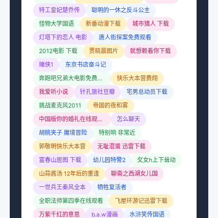
特工皇妃楚乔传
聪明的一休之反斗公主
怪物大学国语
新番动漫下载
城市猎人 下载
灯塔下的恋人 电影
唐人街探案免费观看
2012电影 下载
贾晓晨图片
就想赖着你下载
赌侠1
东京书店奋斗记
奔跑吧兄弟大电影免费完整版
快乐大本营费翔
我爱听小说
针孔旅社豆瓣
宅男总动员下载
挑战麦克风2011
帝国的夜和雾
中国版你的婚礼在线观看免费
怎么聊天
胡桃夹子 魔境冒险
特别响 非常近
郭敬明快乐大本营
无耻混蛋 迅雷下载
富春山居图 下载
幼儿园特警2
攵女h上下耸动
山蒜酱汤 12年后的重逢
聊斋之西湖女儿国
一世兵王秦风全本
牺牲复活者
全职法师第四季在线观看
飞屋环游记迅雷下载
万紫千红的意思
b.a.w漫画
水浒笑传国语