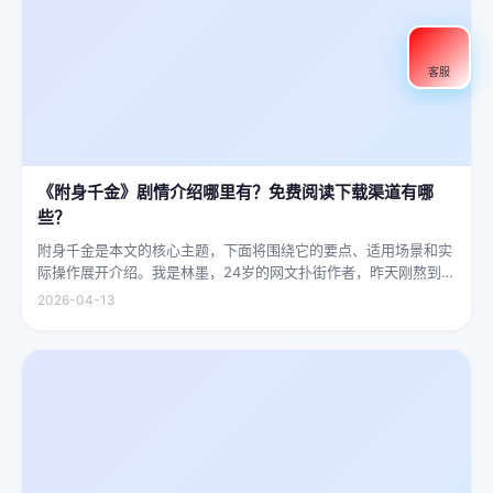
客服
《附身千金》剧情介绍哪里有？免费阅读下载渠道有哪
些？
附身千金是本文的核心主题，下面将围绕它的要点、适用场景和实
际操作展开介绍。我是林墨，24岁的网文扑街作者，昨天刚熬到凌
晨四点赶完一本豪门甜宠文的大纲，揉着发酸的眼睛扑上床就睡，
2026-04-13
结果一睁眼，空气里全是昂贵檀香的味道，身下是能陷进去半个人
的鹅绒...