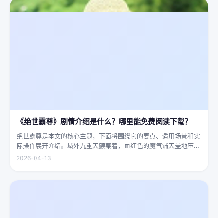
《绝世霸尊》剧情介绍是什么？哪里能免费阅读下载？
绝世霸尊是本文的核心主题，下面将围绕它的要点、适用场景和实
际操作展开介绍。域外九重天颤栗着，血红色的魔气铺天盖地压向
人间界最后一道防线——诛仙阵。阵中百万仙神联军已是强弩之
2026-04-13
末，掌教真人灰袍染血，握着诛仙符的手不住颤抖，看着阵外那尊
身高万丈、...