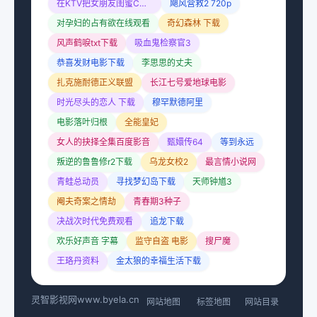
在KTV把女朋友闺蜜C了H
飓风营救2 720p
对孕妇的占有欲在线观看
奇幻森林 下载
风声鹤唳txt下载
吸血鬼检察官3
恭喜发财电影下载
李思思的丈夫
扎克施耐德正义联盟
长江七号爱地球电影
时光尽头的恋人 下载
穆罕默德阿里
电影落叶归根
全能皇妃
女人的抉择全集百度影音
甄嬛传64
等到永远
叛逆的鲁鲁修r2下载
乌龙女校2
最言情小说网
青蛙总动员
寻找梦幻岛下载
天师钟馗3
阉夫奇案之情劫
青春期3种子
决战次时代免费观看
追龙下载
欢乐好声音 字幕
监守自盗 电影
搜尸魔
王珞丹资料
金太狼的幸福生活下载
灵智影视网
www.byela.cn
网站地图
标签地图
网站目录