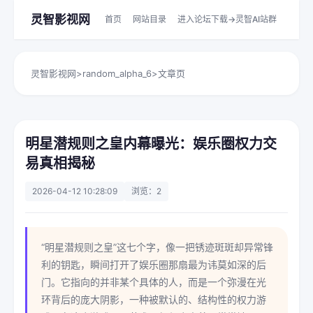
灵智影视网
首页
网站目录
进入论坛下载->灵智AI站群
灵智影视网
>
random_alpha_6
>
文章页
明星潜规则之皇内幕曝光：娱乐圈权力交
易真相揭秘
2026-04-12 10:28:09
浏览：2
“明星潜规则之皇”这七个字，像一把锈迹斑斑却异常锋
利的钥匙，瞬间打开了娱乐圈那扇最为讳莫如深的后
门。它指向的并非某个具体的人，而是一个弥漫在光
环背后的庞大阴影，一种被默认的、结构性的权力游