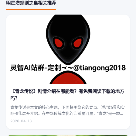
明星潜规则之皇相关推荐
《青龙传说》剧情介绍在哪能看？有免费阅读下载的地方
吗？
青龙传说是本文的核心主题，下面将围绕它的要点、适用场景和实
际操作展开介绍。在中华传统文化的浩瀚星河里，“青龙”是一颗璀
璨夺目的明珠，它与白虎、朱雀、玄武并称“四灵”，雄踞东方，是
2026-04-13
古代先民对天地自然敬畏与想象的结晶。关于青龙的传说，在神州
大地...