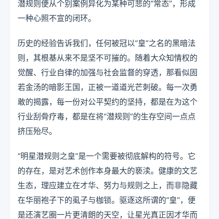
潜规则便从个别案例异化为某种可悲的“常态”，形成
一种心照不宣的闭环。
历史的经验告诉我们，任何被冠以“皇”之名的黑暗法
则，其根基从来不是坚不可摧的。随着大众知情权的
觉醒、行业自律的加强与社会监督的穿透，那看似固
若金汤的暗影王国，正被一道道光芒刺破。每一次勇
敢的揭露，每一份对公平契约的坚持，都是在为这个
行业刮骨疗毒，都是在将“潜规则”的生存空间一点点
挤压殆尽。
“明星潜规则之皇”是一个需要被彻底解构的符号。它
的存在，是对艺术创作本身最大的亵渎。健康的文艺
生态，理应建立在才华、努力与规则之上，而非隐藏
在华丽袍子下的虱子与枷锁。驱逐这所谓的“皇”，便
是还演艺圈一片更清朗的天空，让星光真正因才华而