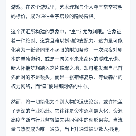
游戏。在这个游戏里，艺术理想与个人尊严常常被明
码标价，成为通往金字塔顶的隐秘阶梯。
这个词汇所构建的意象中，“皇”字尤为刺眼。它象征
着一种绝对、恣意且难以撼动的支配力。这力量可能
化身为一纸合同里不起眼的附加条款，一次深夜对剧
本的单独邀约，或是一句关乎未来命运的暧昧承诺。
新人怀揣梦想踏入这片璀璨之地，却可能发现自己首
先面对的不是镜头，而是一张错综复杂、等级森严的
权力网络，而“皇”便是那网络的中心。
然而，将一切简化为个别人物的道德沦丧，或许掩盖
了更深的产业病灶。它往往是资本逐利最大化、资源
高度垄断与行业监督缺失共同催生的畸形果实。当流
量与热度成为唯一通货，当上升通道被少数人把持，