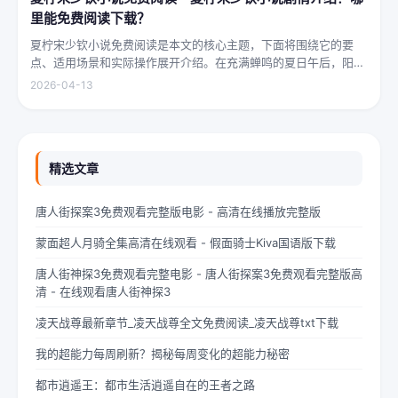
里能免费阅读下载？
夏柠宋少钦小说免费阅读是本文的核心主题，下面将围绕它的要
点、适用场景和实际操作展开介绍。在充满蝉鸣的夏日午后，阳光
透过梧桐树叶的缝隙，洒在少女夏柠的肩头。她坐在旧书摊旁，手
2026-04-13
指轻轻摩挲着泛黄的书页，眼神中闪烁着对未来的憧憬与迷茫。夏
柠出身平凡...
精选文章
唐人街探案3免费观看完整版电影 - 高清在线播放完整版
蒙面超人月骑全集高清在线观看 - 假面骑士Kiva国语版下载
唐人街神探3免费观看完整电影 - 唐人街探案3免费观看完整版高
清 - 在线观看唐人街神探3
凌天战尊最新章节_凌天战尊全文免费阅读_凌天战尊txt下载
我的超能力每周刷新？揭秘每周变化的超能力秘密
都市逍遥王：都市生活逍遥自在的王者之路