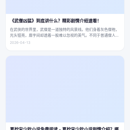
《武僧凶猛》到底讲什么？精彩剧情介绍速看！
在武侠的世界里，武僧是一道独特的风景线。他们身着灰色僧袍，
光头锃亮，眉宇间却透着一股难以忽视的英气。不同于普通僧人的
慈眉善目，武僧的眼神中常常闪烁着锐利的光，仿佛能洞穿一切虚
2026-04-13
妄。他们的拳脚之间，更是藏着雷霆万钧的力量，“武僧凶猛”四
字，道尽...
夏柠宋少钦小说免费阅读 - 夏柠宋少钦小说剧情介绍？哪