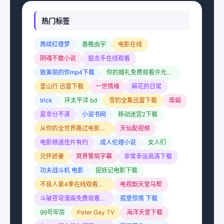
热门标签
再续红楼梦
香椎由宇
电影在线
阴魂不散小说
狙击手在线观看
致美丽的你mp4下载
你的婚礼免费观看许光汉主演
釜山行 迅雷下载
一世情缘
麻花的日常
trick
环太平洋 bd
雪豹全集迅雷下载
席娟
是非分不清
小说书网
移动迷宫2下载
从你的全世界路过电影下载
天仙配视频
电影频道佳片有约
成人伦理小说
女人们
兄怀娇妻
冥界警局字幕
非常幸运高清下载
功夫战斗机 电影
捉妖记电影下载
不良人第4季在线观看完整版
电视剧天堂马帮
斗破苍穹漫画免费观看完整版
孤堡惊情 下载
99号牢房
Peter Gay TV
海洋天堂下载