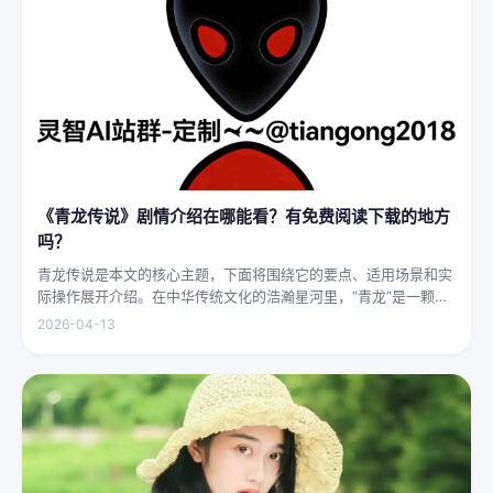
《青龙传说》剧情介绍在哪能看？有免费阅读下载的地方
吗？
青龙传说是本文的核心主题，下面将围绕它的要点、适用场景和实
际操作展开介绍。在中华传统文化的浩瀚星河里，“青龙”是一颗璀
璨夺目的明珠，它与白虎、朱雀、玄武并称“四灵”，雄踞东方，是
2026-04-13
古代先民对天地自然敬畏与想象的结晶。关于青龙的传说，在神州
大地...