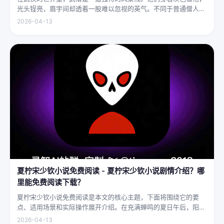
光头锃亮，眉宇间却透着一股难以忽视的英气。不同于普通僧人的
慈眉善目，武僧的眼神中常常闪烁着锐利的光，仿佛能洞穿一切虚
2026-04-13
妄。他们的拳脚之间，更是藏着雷霆万钧的力量，“武僧凶猛”四
字，道尽...
夏柠宋少钦小说免费阅读 - 夏柠宋少钦小说剧情介绍？哪
里能免费阅读下载？
夏柠宋少钦小说免费阅读是本文的核心主题，下面将围绕它的要
点、适用场景和实际操作展开介绍。在充满蝉鸣的夏日午后，阳光
透过梧桐树叶的缝隙，洒在少女夏柠的肩头。她坐在旧书摊旁，手
2026-04-13