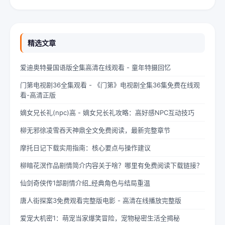
指轻轻摩挲着泛黄的书页，眼神中闪烁着对未来的憧憬与迷茫。夏
柠出身平凡...
精选文章
爱迪奥特曼国语版全集高清在线观看 - 童年特摄回忆
门第电视剧36全集观看 - 《门第》电视剧全集36集免费在线观
看-高清正版
嫡女兄长礼(npc)高 - 嫡女兄长礼攻略：高好感NPC互动技巧
柳无邪徐凌雪吞天神鼎全文免费阅读，最新完整章节
摩托日记下载实用指南：核心要点与操作建议
柳暗花溟作品剧情简介内容关于啥？哪里有免费阅读下载链接？
仙剑奇侠传1部剧情介绍_经典角色与结局重温
唐人街探案3免费观看完整版电影 - 高清在线播放完整版
爱宠大机密1：萌宠当家爆笑冒险，宠物秘密生活全揭秘