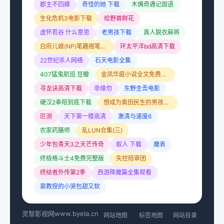
郡主不四嫁
奇怪的她 下载
木偶奇遇记国语
生化危机3电影下载
给野兽鲜花
虚怀若谷 什么意思
老男孩下载
真人脱衣麻将
白府儿媳(NP)笔趣阁笔趣阁小说
环太平洋bd高清下载
22世纪杀人网络
石天电影全集
407猛鬼航班 豆瓣
金凤华庭小说全文免费阅读
寻龙诀高清下载
非缘勿
东野圭吾电影
硬汉2奉陪到底下载
想成为奥田民生的男孩和让男人痴狂的女孩
叵测
天下第一楼高清
激清与速度6
农家药膳师
乱LUN合集(三)
少年包青天3之天芒传奇
蚁人 下载
魔表
终极格斗士4免费完整版
失控陪审团
终结者外传第2季
西游降魔篇全集观看
裴教授的小哭包甜又软
灵智影视网
www.byela.cn
网站地图
标签地图
网站目录