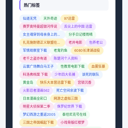
热门标签
仙道无凭
天外奇迹
97迅雷
赛罗奥特曼超银河传说
舌尖上的中国 迅雷
女主魂穿到母亲身上的古言
分手日记楼雨晴
扎克施耐德正义联盟在线观看
老井电影
包养老公
军情观察室下载
老鬼钓鱼
6080长津湖战役
老千之盗亦有道
陈楚河个人资料
云裳广场舞白马王子
性教育电影下载
血雾狂暴
科洛弗档案 下载
少年四大名捕
该死的联队
黄金岛
快乐大本营迅雷下载
宫锁沉香
火影忍者漫画562
死亡空间余波下载
日本漫画全彩口
网游之虚拟三国
明星大侦探第二季
侏罗纪世界 下载
梦幻西游之重返2005
泰坦尼克号在线
三国之帝国崛起下载
小戏骨版红楼梦