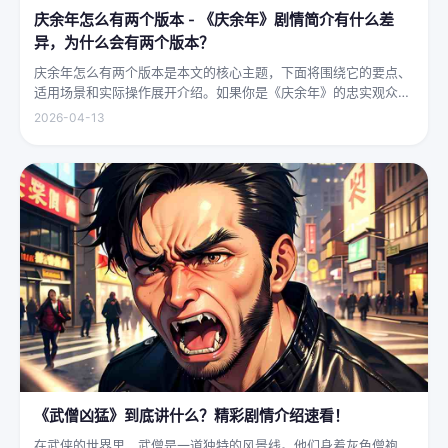
庆余年怎么有两个版本 - 《庆余年》剧情简介有什么差
异，为什么会有两个版本？
庆余年怎么有两个版本是本文的核心主题，下面将围绕它的要点、
适用场景和实际操作展开介绍。如果你是《庆余年》的忠实观众，
可能会发现这部剧在不同视频平台上呈现出两个略有差异的版本，
2026-04-13
不少观众对此感到好奇：明明是同一部剧，怎么会有两个版本呢？
首先要...
《武僧凶猛》到底讲什么？精彩剧情介绍速看！
在武侠的世界里，武僧是一道独特的风景线。他们身着灰色僧袍，