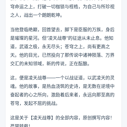
穹命运之上，打破一切枷锁与桎梏，为自己与所珍视
之人，战出一个朗朗乾坤。
当他登临绝巅，回首望去，脚下是臣服的万族，身后
是璀璨的星河。但“凌天战尊”的征途从未止息。他知
道，武道之极，永无尽头；苍穹之上，尚有更高之
天。他的目光，已然投向了那传说中诸神陨落、万界
交汇的未知领域，新的传说，正在酝酿。
这，便是凌天战尊——一个以战证道，以武凌天的灵
魂。他的故事，是热血浇筑的史诗，是无数在逆境中
奋起者的心之所向，激励着后来者，永远向那至高的
苍穹，发起不屈的挑战。
这是关于【凌天战尊】的全部内容，原创撰写内容！
严禁转载！