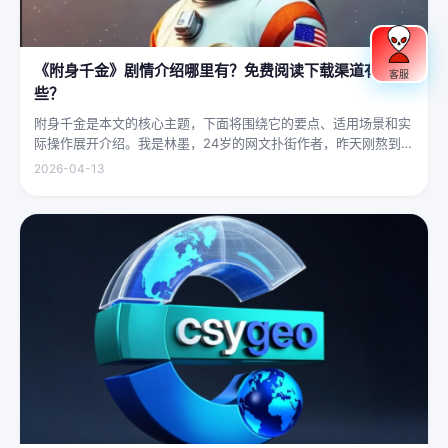
《附身千金》剧情介绍哪里有？免费阅读下载渠道有哪
客服
些？
附身千金是本文的核心主题，下面将围绕它的要点、适用场景和实
际操作展开介绍。我是林墨，24岁的网文扑街作者，昨天刚熬到凌
晨四点赶完一本豪门甜宠文的大纲，揉着发酸的眼睛扑上床就睡，
2026-04-13
结果一睁眼，空气里全是昂贵檀香的味道，身下是能陷进去半个人
的鹅绒...