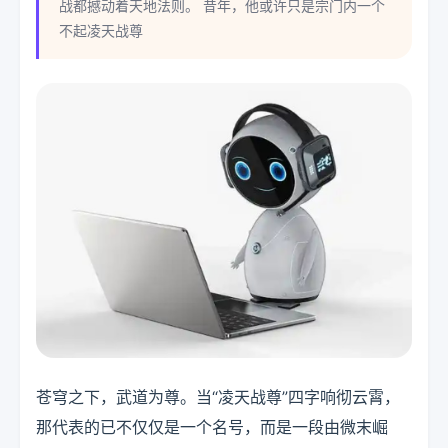
战都撼动着天地法则。 昔年，他或许只是宗门内一个
不起凌天战尊
苍穹之下，武道为尊。当“凌天战尊”四字响彻云霄，
那代表的已不仅仅是一个名号，而是一段由微末崛