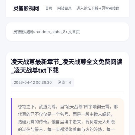
灵智影视网
首页
网站目录
进入论坛下载->灵智AI站群
灵智影视网
>
random_alpha_8
>
文章页
凌天战尊最新章节_凌天战尊全文免费阅读
_凌天战尊txt下载
2026-04-12 00:39:30
浏览：4
苍穹之下，武道为尊。当“凌天战尊”四字响彻云霄，那
代表的已不仅仅是一个名号，而是一段由微末崛起，
踏破九霄的传奇。他自尘埃中走来，背负着无人知晓
的过往与誓言，每一步都浸染着血与火的淬炼，每一