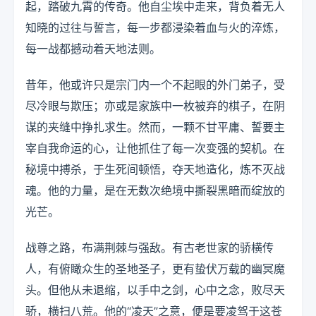
起，踏破九霄的传奇。他自尘埃中走来，背负着无人
知晓的过往与誓言，每一步都浸染着血与火的淬炼，
每一战都撼动着天地法则。
昔年，他或许只是宗门内一个不起眼的外门弟子，受
尽冷眼与欺压；亦或是家族中一枚被弃的棋子，在阴
谋的夹缝中挣扎求生。然而，一颗不甘平庸、誓要主
宰自我命运的心，让他抓住了每一次变强的契机。在
秘境中搏杀，于生死间顿悟，夺天地造化，炼不灭战
魂。他的力量，是在无数次绝境中撕裂黑暗而绽放的
光芒。
战尊之路，布满荆棘与强敌。有古老世家的骄横传
人，有俯瞰众生的圣地圣子，更有蛰伏万载的幽冥魔
头。但他从未退缩，以手中之剑，心中之念，败尽天
骄，横扫八荒。他的“凌天”之意，便是要凌驾于这苍