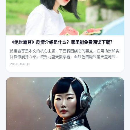
《绝世霸尊》剧情介绍是什么？哪里能免费阅读下载？
绝世霸尊是本文的核心主题，下面将围绕它的要点、适用场景和实
际操作展开介绍。域外九重天颤栗着，血红色的魔气铺天盖地压向
人间界最后一道防线——诛仙阵。阵中百万仙神联军已是强弩之
2026-04-13
末，掌教真人灰袍染血，握着诛仙符的手不住颤抖，看着阵外那尊
身高万丈、...