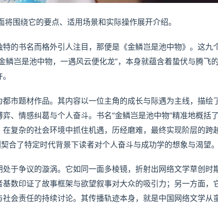
面将围绕它的要点、适用场景和实际操作展开介绍。
独特的书名而格外引人注目，那便是《金鳞岂是池中物》。这九
金鳞岂是池中物，一遇风云便化龙”，本身就蕴含着蛰伏与腾飞
许。
为都市题材作品。其内容以一位主角的成长与际遇为主线，描绘
弈、情感纠葛与个人奋斗。书名“金鳞岂是池中物”精准地概括
，在复杂的社会环境中抓住机遇，历经磨难，最终实现阶层的跨
刻契合了特定时代背景下读者对个人奋斗与成功学的想象与渴望
期处于争议的漩涡。它如同一面多棱镜，折射出网络文学草创时
者基数印证了故事框架与欲望叙事对大众的吸引力；另一方面，
与社会责任的持续讨论。其传播轨迹本身，就是中国网络文学从