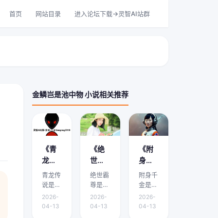
首页
网站目录
进入论坛下载->灵智AI站群
金鳞岂是池中物 小说相关推荐
《青
《绝
《附
龙传
世霸
身千
说》
尊》
金》
青龙传
绝世霸
附身千
剧情
剧情
剧情
说是本
尊是本
金是本
介绍
介绍
介绍
文的核
文的核
文的核
2026-
2026-
2026-
心主
心主
心主
在哪
是什
哪里
04-13
04-13
04-13
题，下
题，下
题，下
能
么？
有？