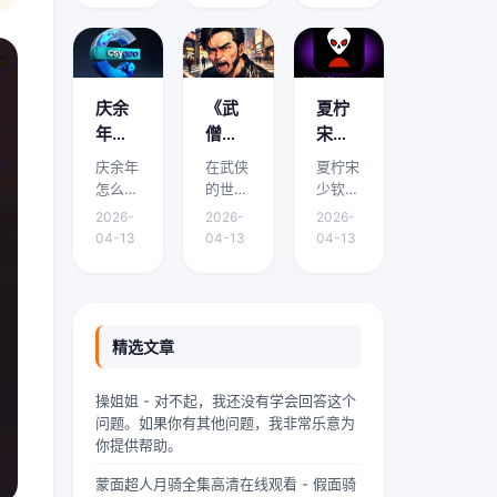
面将围
面将围
面将围
看？
哪里
免费
绕它的
绕它的
绕它的
有免
能免
阅读
要点、
要点、
要点、
费阅
费阅
下载
适用场
适用场
适用场
读下
读下
渠道
景和实
景和实
景和实
庆余
《武
夏柠
载的
载？
有哪
际操作
际操作
际操作
年怎
僧凶
宋少
展开介
展开介
展开介
地方
些？
么有
猛》
钦小
庆余年
在武侠
夏柠宋
绍。在
绍。域
绍。我
吗？
两个
到底
说免
怎么有
的世界
少钦小
中华传
外九重
是林
版本 -
讲什
费阅
两个版
里，武
说免费
统文化
天颤栗
墨，
2026-
2026-
2026-
本是本
僧是一
阅读是
的浩瀚
着，血
24岁
《庆
么？
读 -
04-13
04-13
04-13
文的核
道独特
本文的
星河
红色的
的网文
余
精彩
夏柠
心主
的风景
核心主
里，
魔气铺
扑街作
年》
剧情
宋少
题，下
线。他
题，下
“青龙”
天盖地
者，昨
剧情
介绍
钦小
面将围
们身着
面将围
是一颗
压向人
天刚熬
简介
速
说剧
绕它的
灰色僧
绕它的
璀璨夺
间界最
到凌晨
精选文章
有什
看！
情介
要点、
袍，光
要点、
目的明
后一道
四点赶
么差
绍？
适用场
头锃
适用场
珠，它
防线
完一本
操姐姐 - 对不起，我还没有学会回答这个
景和实
亮，眉
景和实
与白
——诛
豪门甜
异，
哪里
问题。如果你有其他问题，我非常乐意为
际操作
宇间却
际操作
虎、朱
仙阵。
宠文的
为什
能免
你提供帮助。
展开介
透着一
展开介
雀、玄
阵中百
大纲，
么会
费阅
绍。如
股难以
绍。在
武并称
万仙神
揉着发
蒙面超人月骑全集高清在线观看 - 假面骑
有两
读下