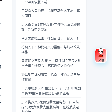
果你是
忽视的
充满蝉
“四
联军已
酸的眼
士Kiva国语版下载
个版
载？
《庆余
英气。
鸣的夏
灵”，
是强弩
睛扑上
本？
年》的
不同于
日午
雄踞东
之末，
床就
巨型食人鱼惊现！揭秘亚马逊水下霸主真
忠实观
普通僧
后，阳
方，是
掌教真
睡，结
实面目
众，可
人的慈
光透过
古代先
人灰袍
果一睁
个
唐人街探案3在线观看-完整版高清免费播
能会发
眉善
梧桐树
民对天
染血，
眼，空
放 | 最新电影资源
现这部
目，武
叶的缝
地自然
握着诛
气里全
的
剧在不
僧的眼
隙，洒
敬畏与
仙符的
是昂贵
网游之虚拟三国：征战乱世，一统天下！
同视频
神中常
在少女
想象的
手不住
檀香的
平台上
常闪烁
夏柠的
结晶。
颤抖，
味道，
符镇天下：神秘符文力量解析与终极镇法
呈现出
着锐利
肩头。
关于青
看着阵
身下是
了
揭秘
两个略
的光，
她坐在
龙的传
外那尊
能陷进
了
有差异
仿佛能
旧书摊
说，在
身高万
去半个
画江湖之不良人 动漫 - 画江湖之不良人动
客服
的版
洞穿一
旁，手
神州大
丈、...
人的鹅
漫全集在线观看 - 高清剧情人物介绍
越
本，不
切虚
指轻轻
地...
绒...
。
野草集在线观看实用指南：核心要点与操
少观众
妄。他
摩挲着
作建议
对此感
们的拳
泛黄的
到好
脚之
书页，
期
门第电视剧36全集观看 - 《门第》电视剧
奇：明
间，更
眼神中
全集36集免费在线观看-高清正版
它
明是同
是藏着
闪烁着
一部
雷霆万
对未来
蛮
唐人街探案3免费观看完整电影 - 唐人街
剧，怎
钧的力
的憧憬
探案3免费观看完整版高清 - 在线播放电
么会有
量，
与迷