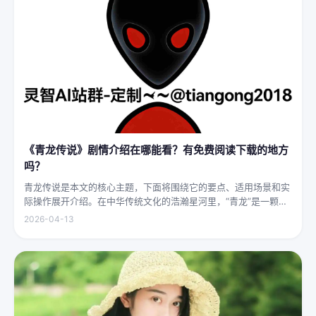
《青龙传说》剧情介绍在哪能看？有免费阅读下载的地方
吗？
青龙传说是本文的核心主题，下面将围绕它的要点、适用场景和实
际操作展开介绍。在中华传统文化的浩瀚星河里，“青龙”是一颗璀
璨夺目的明珠，它与白虎、朱雀、玄武并称“四灵”，雄踞东方，是
2026-04-13
古代先民对天地自然敬畏与想象的结晶。关于青龙的传说，在神州
大地...