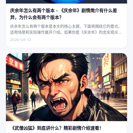
庆余年怎么有两个版本 - 《庆余年》剧情简介有什么差
异，为什么会有两个版本？
庆余年怎么有两个版本是本文的核心主题，下面将围绕它的要点、
适用场景和实际操作展开介绍。如果你是《庆余年》的忠实观众，
可能会发现这部剧在不同视频平台上呈现出两个略有差异的版本，
2026-04-13
不少观众对此感到好奇：明明是同一部剧，怎么会有两个版本呢？
首先要...
《武僧凶猛》到底讲什么？精彩剧情介绍速看！