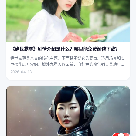
《绝世霸尊》剧情介绍是什么？哪里能免费阅读下载？
绝世霸尊是本文的核心主题，下面将围绕它的要点、适用场景和实
际操作展开介绍。域外九重天颤栗着，血红色的魔气铺天盖地压向
人间界最后一道防线——诛仙阵。阵中百万仙神联军已是强弩之
2026-04-13
末，掌教真人灰袍染血，握着诛仙符的手不住颤抖，看着阵外那尊
身高万丈、...