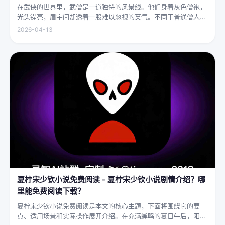
在武侠的世界里，武僧是一道独特的风景线。他们身着灰色僧袍，
光头锃亮，眉宇间却透着一股难以忽视的英气。不同于普通僧人的
慈眉善目，武僧的眼神中常常闪烁着锐利的光，仿佛能洞穿一切虚
2026-04-13
妄。他们的拳脚之间，更是藏着雷霆万钧的力量，“武僧凶猛”四
字，道尽...
夏柠宋少钦小说免费阅读 - 夏柠宋少钦小说剧情介绍？哪
里能免费阅读下载？
夏柠宋少钦小说免费阅读是本文的核心主题，下面将围绕它的要
点、适用场景和实际操作展开介绍。在充满蝉鸣的夏日午后，阳光