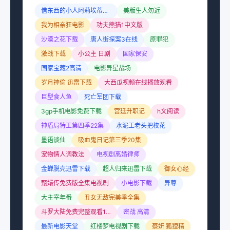
借东西的小人阿莉埃蒂下载
美版生人勿近
我为相亲狂电影
功夫熊猫1中文版
沙漠之花下载
唐人街探案3在线
原罪犯
激战下载
小公主 日剧
国家保安
国家宝藏2高清
电影异星战场
岁月神偷 迅雷下载
大西瓜视频在线播放观看
巨型食人鱼
死亡军团下载
3gp手机电影免费下载
宫廷升职记
h文阅读
神盾局特工第四季22集
水泥工老头把校花
墨语谈仙
吸血鬼日记第三季20集
宠物情人调教法
电视剧离婚律师
金蝉脱壳迅雷下载
超人归来迅雷下载
御女心经
甄嬛传免费版全集电视剧
小电影下载
异尊
大主宰年番
丑女无敌完美季全集
斗罗大陆免费完整观看181集
密战 高清
最新电影天堂
红楼梦电视剧下载
蔡妍 狐狸精