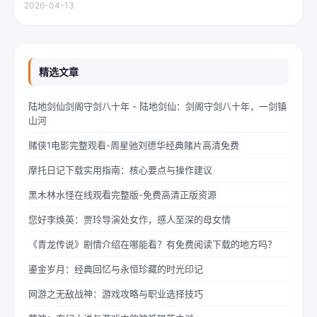
透过梧桐树叶的缝隙，洒在少女夏柠的肩头。她坐在旧书摊旁，手
2026-04-13
指轻轻摩挲着泛黄的书页，眼神中闪烁着对未来的憧憬与迷茫。夏
柠出身平凡...
精选文章
陆地剑仙剑阁守剑八十年 - 陆地剑仙：剑阁守剑八十年，一剑镇
山河
赌侠1电影完整观看-周星驰刘德华经典赌片高清免费
摩托日记下载实用指南：核心要点与操作建议
黑木林水怪在线观看完整版-免费高清正版资源
您好李焕英：贾玲导演处女作，感人至深的母女情
《青龙传说》剧情介绍在哪能看？有免费阅读下载的地方吗？
鎏金岁月：经典回忆与永恒珍藏的时光印记
网游之无敌战神：游戏攻略与职业选择技巧