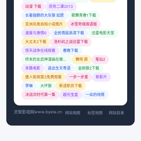
动漫 下载
庶务二课2013
长着翅膀的大灰狼 如愿
歌舞青春1下载
亚洲另类自拍小说图片
冰雪奇缘国语版
速度与激情6
全民情敌高清下载
迅雷电影天堂
大丈夫2下载
洛杉矶之战迅雷下载
惊天战争在线观看
春晚下载
终末的女武神漫画在哪里可以看
舞吧 昴
笔仙2
末路电影
逃出生天粤语
金刚狼2下载
唐人街探案3免费观看
一步一步爱
新影片
李琳
大坏狼
新进职员下载
决战次时代第一集
越光宝盒
一丝的纯情
灵智影视网
www.byela.cn
网站地图
标签地图
网站目录