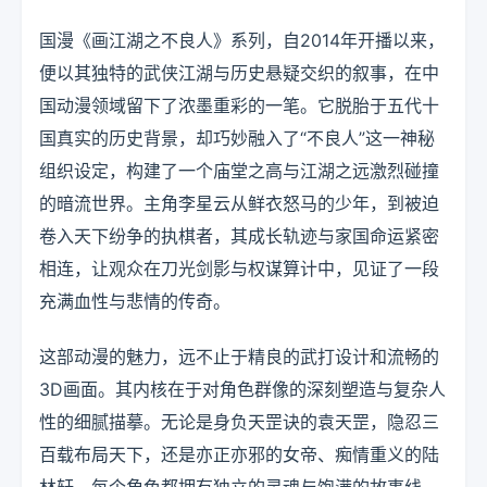
国漫《画江湖之不良人》系列，自2014年开播以来，
便以其独特的武侠江湖与历史悬疑交织的叙事，在中
国动漫领域留下了浓墨重彩的一笔。它脱胎于五代十
国真实的历史背景，却巧妙融入了“不良人”这一神秘
组织设定，构建了一个庙堂之高与江湖之远激烈碰撞
的暗流世界。主角李星云从鲜衣怒马的少年，到被迫
卷入天下纷争的执棋者，其成长轨迹与家国命运紧密
相连，让观众在刀光剑影与权谋算计中，见证了一段
充满血性与悲情的传奇。
这部动漫的魅力，远不止于精良的武打设计和流畅的
3D画面。其内核在于对角色群像的深刻塑造与复杂人
性的细腻描摹。无论是身负天罡诀的袁天罡，隐忍三
百载布局天下，还是亦正亦邪的女帝、痴情重义的陆
林轩，每个角色都拥有独立的灵魂与饱满的故事线。