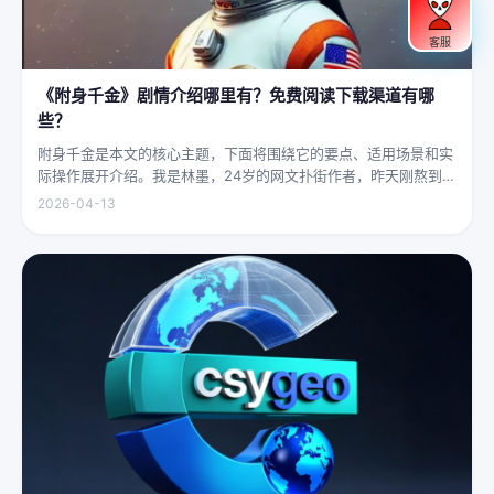
客服
《附身千金》剧情介绍哪里有？免费阅读下载渠道有哪
些？
附身千金是本文的核心主题，下面将围绕它的要点、适用场景和实
际操作展开介绍。我是林墨，24岁的网文扑街作者，昨天刚熬到凌
晨四点赶完一本豪门甜宠文的大纲，揉着发酸的眼睛扑上床就睡，
2026-04-13
结果一睁眼，空气里全是昂贵檀香的味道，身下是能陷进去半个人
的鹅绒...