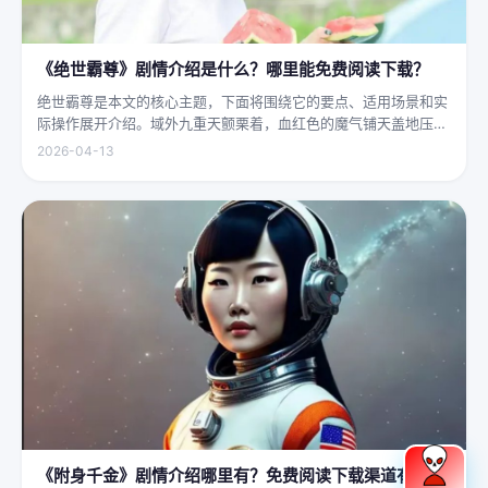
《绝世霸尊》剧情介绍是什么？哪里能免费阅读下载？
绝世霸尊是本文的核心主题，下面将围绕它的要点、适用场景和实
际操作展开介绍。域外九重天颤栗着，血红色的魔气铺天盖地压向
人间界最后一道防线——诛仙阵。阵中百万仙神联军已是强弩之
2026-04-13
末，掌教真人灰袍染血，握着诛仙符的手不住颤抖，看着阵外那尊
身高万丈、...
《附身千金》剧情介绍哪里有？免费阅读下载渠道有哪