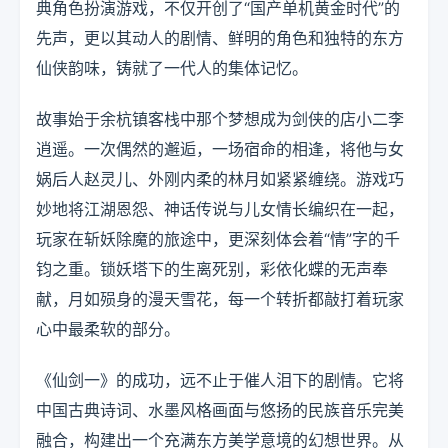
典角色扮演游戏，不仅开创了“国产单机黄金时代”的
先声，更以其动人的剧情、鲜明的角色和独特的东方
仙侠韵味，铸就了一代人的集体记忆。
故事始于余杭镇客栈中那个梦想成为剑侠的店小二李
逍遥。一次偶然的邂逅，一场宿命的相逢，将他与女
娲后人赵灵儿、外刚内柔的林月如紧紧缠绕。游戏巧
妙地将江湖恩怨、神话传说与儿女情长编织在一起，
玩家在斩妖除魔的旅途中，更深刻体会着“情”字的千
钧之重。锁妖塔下的生离死别，彩依化蝶的无声奉
献，月如殒身的漫天雪花，每一个转折都敲打着玩家
心中最柔软的部分。
《仙剑一》的成功，远不止于催人泪下的剧情。它将
中国古典诗词、水墨风格画面与悠扬的民族音乐完美
融合，构建出一个充满东方美学意境的幻想世界。从