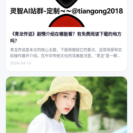
《青龙传说》剧情介绍在哪能看？有免费阅读下载的地方
吗？
青龙传说是本文的核心主题，下面将围绕它的要点、适用场景和实
际操作展开介绍。在中华传统文化的浩瀚星河里，“青龙”是一颗璀
璨夺目的明珠，它与白虎、朱雀、玄武并称“四灵”，雄踞东方，是
2026-04-13
古代先民对天地自然敬畏与想象的结晶。关于青龙的传说，在神州
大地...