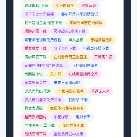
猩球崛起1下载
女王的诞生
宫锁沉香
不了了之空间链接
赛尔号第八季幻梦战记
我不是潘金莲 迅雷下载
东周列国志在线阅读
艋胛迅雷下载
灵魂战车2高清下载
画罪师电视剧免费观看
婢女丞相
想唱就唱电影
想爱就爱下载
分手合约下载
电视剧征服下载
酒店风云下载
在线看湖南卫视直播
王牌售车员
玩偶屋 美国1971在线观看
k19寡妇制造者
大团结小说
鬼非灯
在线看甄嬛传全集
花美男蔬菜店
未来日记漫画52
逆风而行by蓝淋
全集电影在线看
重返无人区
驭灵神后全文免费阅读
我愿意 下载
悬赏粤语版
甄嬛传72集在线观看
越南新娘团购
小花绿痕
地狱拳王
屏住呼吸 迅雷下载
我的世界小本
战狼高清下载
雷欧奥特曼中文版