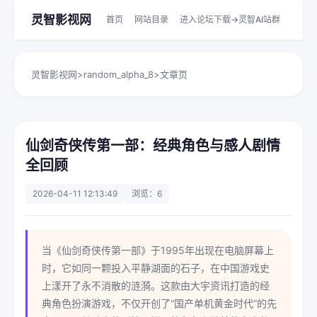
灵智影视网
首页
网站目录
进入论坛下载->灵智AI站群
灵智影视网
>
random_alpha_8
>
文章页
仙剑奇侠传第一部：经典角色与感人剧情
全回顾
2026-04-11 12:13:49
浏览：6
当《仙剑奇侠传第一部》于1995年出现在电脑屏幕上
时，它如同一颗投入平静湖面的石子，在中国游戏史
上漾开了永不消散的涟漪。这款由大宇资讯打造的经
典角色扮演游戏，不仅开创了“国产单机黄金时代”的先