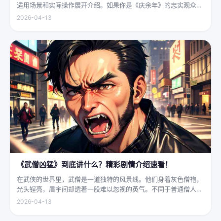
适用场景和实际操作展开介绍。如果你是《庆余年》的忠实观众，
可能会发现这部剧在不同视频平台上呈现出两个略有差异的版本，
2026-04-13
不少观众对此感到好奇：明明是同一部剧，怎么会有两个版本呢？
首先要...
《武僧凶猛》到底讲什么？精彩剧情介绍速看！
在武侠的世界里，武僧是一道独特的风景线。他们身着灰色僧袍，
光头锃亮，眉宇间却透着一股难以忽视的英气。不同于普通僧人的
慈眉善目，武僧的眼神中常常闪烁着锐利的光，仿佛能洞穿一切虚
2026-04-13
妄。他们的拳脚之间，更是藏着雷霆万钧的力量，“武僧凶猛”四
字，道尽...