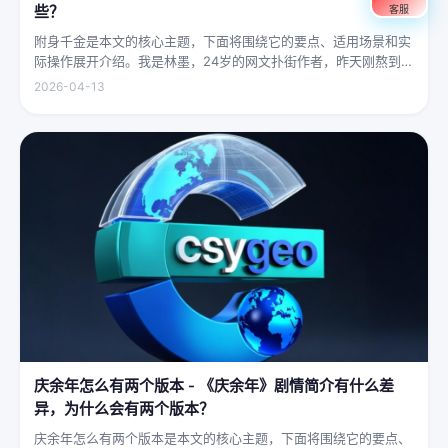
些？
客服
附身千金是本文的核心主题，下面将围绕它的要点、适用场景和实
际操作展开介绍。我是林墨，24岁的网文扑街作者，昨天刚熬到凌
晨四点赶完一本豪门甜宠文的大纲，揉着发酸的眼睛扑上床就睡，
2026-04-13
结果一睁眼，空气里全是昂贵檀香的味道，身下是能陷进去半个人
的鹅绒...
庆余年怎么有两个版本 - 《庆余年》剧情简介有什么差
异，为什么会有两个版本？
庆余年怎么有两个版本是本文的核心主题，下面将围绕它的要点、