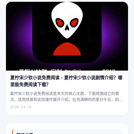
夏柠宋少钦小说免费阅读 - 夏柠宋少钦小说剧情介绍？哪
里能免费阅读下载？
夏柠宋少钦小说免费阅读是本文的核心主题，下面将围绕它的要
点、适用场景和实际操作展开介绍。在充满蝉鸣的夏日午后，阳光
透过梧桐树叶的缝隙，洒在少女夏柠的肩头。她坐在旧书摊旁，手
2026-04-13
指轻轻摩挲着泛黄的书页，眼神中闪烁着对未来的憧憬与迷茫。夏
柠出身平凡...