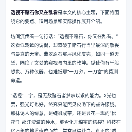
透视不赌石你又在乱看
是本文的核心主题，下面将围
绕它的要点、适用场景和实际操作展开介绍。
坊间流传着一句行话：“透视不赌石，你又在乱看。”
这看似戏谑的调侃，却道破了赌石行当里最深的敬畏
与最真的无奈。翡翠原石那层风化皮壳，如同一道天
堑，隔绝了贪婪的窥视与内里的乾坤。纵使你有千般
想象、万种仪器，也难抵那“一刀穷，一刀富”的莫测
命运。
“透视”二字，是无数赌石者梦寐以求的能力。X光也
罢，强光灯也好，终究只能照见皮毛下的些许朦胧。
那抹诱人的绿意，是蜿蜒成带，还是昙花一现的“松
花”？那汪澄澈的种水，能否化开绵密的绺裂？科技在
亿万年的地质奇迹面前，常常显得苍白。真正的“透