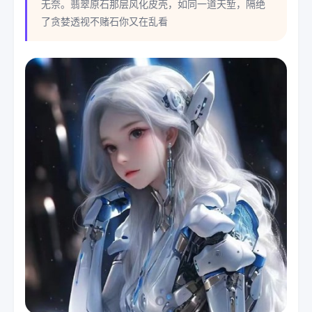
无奈。翡翠原石那层风化皮壳，如同一道天堑，隔绝
了贪婪透视不赌石你又在乱看