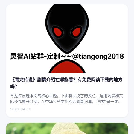
《青龙传说》剧情介绍在哪能看？有免费阅读下载的地方
吗？
青龙传说是本文的核心主题，下面将围绕它的要点、适用场景和实
际操作展开介绍。在中华传统文化的浩瀚星河里，“青龙”是一颗璀
璨夺目的明珠，它与白虎、朱雀、玄武并称“四灵”，雄踞东方，是
2026-04-13
古代先民对天地自然敬畏与想象的结晶。关于青龙的传说，在神州
大地...