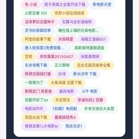
色 小说
痞子英雄之全面开战下载
新电影天堂
火影忍者 351
亦舒小说在线阅读
泷泽萝拉迅雷种子
无翼乌全彩漫画和
灵书妙探第四季
睡在我上铺的兄弟电影下载
阿宝的故事下载
木南晴夏
海贼王漫画857
唐人街探案3免费观看完整版电影
高斯奥特曼国语版
宫锁
非你莫属20130407
深爱基情网
东京攻略下载
正义黎明
丑女无敌完美季全集
杨得志围城打援
孙淳
新水浒传 下载
一夜情为了
大鱼海棠 迅雷下载
新精武门 周星驰
最热电影
斗牛 电影
花都开好了txt
天玄惊天
非诚勿扰2 豆瓣
电影动作片
《狂飙》电视剧
朴有天快乐大本营
百团大战下载
蠢蛋搞怪秀4
爸爸去哪儿大电影bt
夜店北京1