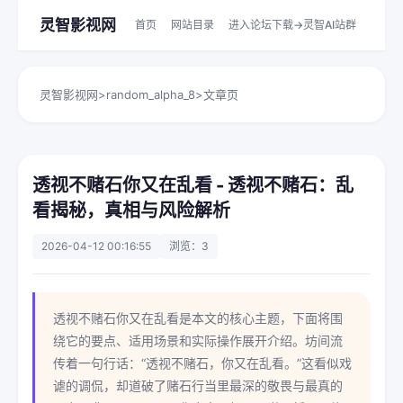
灵智影视网
首页
网站目录
进入论坛下载->灵智AI站群
灵智影视网
>
random_alpha_8
>
文章页
透视不赌石你又在乱看 - 透视不赌石：乱
看揭秘，真相与风险解析
2026-04-12 00:16:55
浏览：3
透视不赌石你又在乱看是本文的核心主题，下面将围
绕它的要点、适用场景和实际操作展开介绍。坊间流
传着一句行话：“透视不赌石，你又在乱看。”这看似戏
谑的调侃，却道破了赌石行当里最深的敬畏与最真的