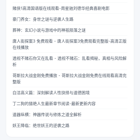
赌侠1高清国语版在线观看-周星驰刘德华经典喜剧电影
豪门养女：身世之谜与逆袭人生路
葬神：玄幻小说与游戏中的神祇陨落之谜
唐人街探案3 免费观看 - 唐人街探案3免费观看完整版-高清正版
在线播放
透视不赌石你又在乱看 - 透视不赌石：乱看揭秘，真相与风险解
析
哥斯拉大战金刚免费播放 - 哥斯拉大战金刚免费在线观看高清完
整版
白洁高义篇：深刻解读人性抉择与道德困境
丁二狗的猎艳人生最新章节阅读-最新更新内容
道器纵横：神器传说与修炼之道全解析
妖王降临：绝世妖王的逆袭之路