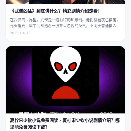
《武僧凶猛》到底讲什么？精彩剧情介绍速看！
在武侠的世界里，武僧是一道独特的风景线。他们身着灰色僧袍，
光头锃亮，眉宇间却透着一股难以忽视的英气。不同于普通僧人的
慈眉善目，武僧的眼神中常常闪烁着锐利的光，仿佛能洞穿一切虚
2026-04-13
妄。他们的拳脚之间，更是藏着雷霆万钧的力量，“武僧凶猛”四
字，道尽...
夏柠宋少钦小说免费阅读 - 夏柠宋少钦小说剧情介绍？哪
里能免费阅读下载？