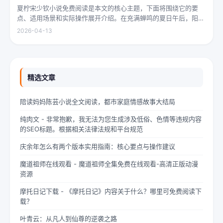
夏柠宋少钦小说免费阅读是本文的核心主题，下面将围绕它的要
点、适用场景和实际操作展开介绍。在充满蝉鸣的夏日午后，阳光
透过梧桐树叶的缝隙，洒在少女夏柠的肩头。她坐在旧书摊旁，手
2026-04-13
指轻轻摩挲着泛黄的书页，眼神中闪烁着对未来的憧憬与迷茫。夏
柠出身平凡...
精选文章
陪读妈妈陈芸小说全文阅读，都市家庭情感故事大结局
纯肉文 - 非常抱歉，我无法为您生成涉及低俗、色情等违规内容
的SEO标题。根据相关法律法规和平台规范
庆余年怎么有两个版本实用指南：核心要点与操作建议
魔道祖师在线观看 - 魔道祖师全集免费在线观看-高清正版动漫
资源
摩托日记下载 - 《摩托日记》内容关于什么？哪里可免费阅读下
载？
叶青云：从凡人到仙尊的逆袭之路