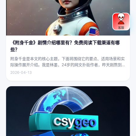
客服
《附身千金》剧情介绍哪里有？免费阅读下载渠道有哪
些？
附身千金是本文的核心主题，下面将围绕它的要点、适用场景和实
际操作展开介绍。我是林墨，24岁的网文扑街作者，昨天刚熬到凌
晨四点赶完一本豪门甜宠文的大纲，揉着发酸的眼睛扑上床就睡，
2026-04-13
结果一睁眼，空气里全是昂贵檀香的味道，身下是能陷进去半个人
的鹅绒...