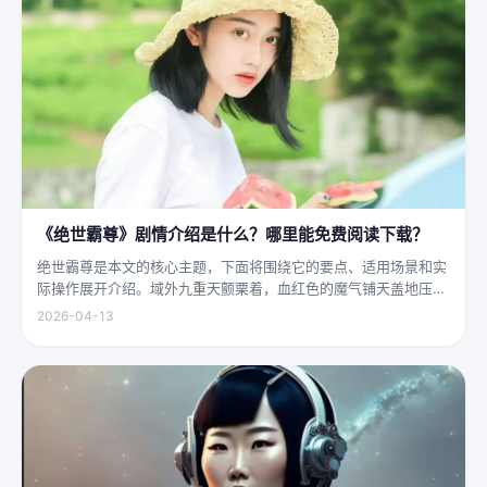
《绝世霸尊》剧情介绍是什么？哪里能免费阅读下载？
绝世霸尊是本文的核心主题，下面将围绕它的要点、适用场景和实
际操作展开介绍。域外九重天颤栗着，血红色的魔气铺天盖地压向
人间界最后一道防线——诛仙阵。阵中百万仙神联军已是强弩之
2026-04-13
末，掌教真人灰袍染血，握着诛仙符的手不住颤抖，看着阵外那尊
身高万丈、...