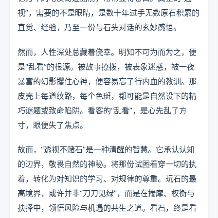
视”，需要的不是眼睛，是数十年过手无数原石积累的
直觉、经验，乃至一份与石头对话的玄妙感悟。
然而，人性深处总藏着侥幸。明知不可为而为之，便
是“乱看”的根源。被故事撩拨，被表象迷惑，被一夜
暴富的幻影攫住心神，便容易忘了行内血的教训。那
皮壳上每道纹路，每个色斑，都可能是自然设下的精
巧谜题或致命陷阱。看客的“乱看”，是心先乱了方
寸，眼便失了焦点。
故而，“透视不赌石”是一种清醒的智慧。它承认认知
的边界，敬畏自然的神秘。将那份试图看穿一切的执
着，转化为对知识的学习、对规律的尊重。玩石的最
高境界，或许并非“刀刀见绿”，而是在揣摩、权衡与
抉择中，领悟风险与机遇的共生之道。看石，终是看