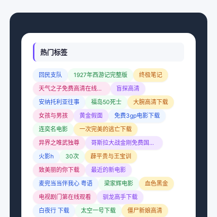
热门标签
回民支队
1927年西游记完整版
终极笔记
天气之子免费高清在线观看
盲探高清
安纳托利亚往事
福岛50死士
大腕高清下载
女孩与男孩
黄金假面
免费3gp电影下载
连奕名电影
一次完美的逃亡下载
异界之唯武独尊
哥斯拉大战金刚免费国语版
火影h
30次
薜平贵与王宝训
致美丽的你下载
最近的新电影
麦兜当当伴我心 粤语
梁家辉电影
血色黑金
电视剧门第在线观看
驯龙高手下载
白夜行 下载
太空一号下载
僵尸新娘高清