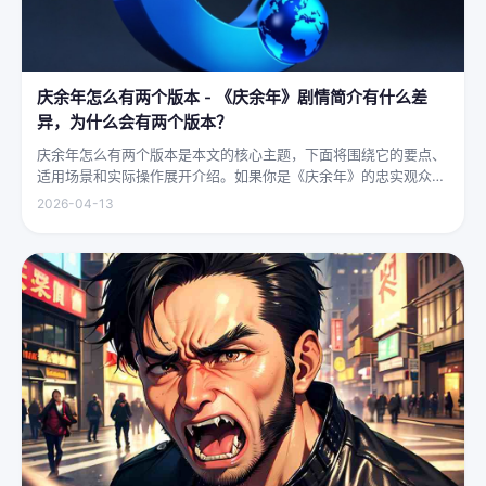
庆余年怎么有两个版本 - 《庆余年》剧情简介有什么差
异，为什么会有两个版本？
庆余年怎么有两个版本是本文的核心主题，下面将围绕它的要点、
适用场景和实际操作展开介绍。如果你是《庆余年》的忠实观众，
可能会发现这部剧在不同视频平台上呈现出两个略有差异的版本，
2026-04-13
不少观众对此感到好奇：明明是同一部剧，怎么会有两个版本呢？
首先要...