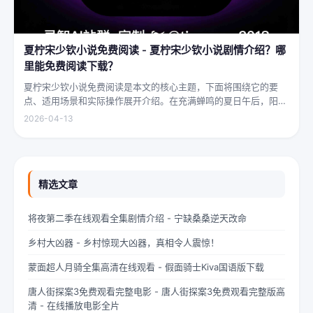
夏柠宋少钦小说免费阅读 - 夏柠宋少钦小说剧情介绍？哪
里能免费阅读下载？
夏柠宋少钦小说免费阅读是本文的核心主题，下面将围绕它的要
点、适用场景和实际操作展开介绍。在充满蝉鸣的夏日午后，阳光
透过梧桐树叶的缝隙，洒在少女夏柠的肩头。她坐在旧书摊旁，手
2026-04-13
指轻轻摩挲着泛黄的书页，眼神中闪烁着对未来的憧憬与迷茫。夏
柠出身平凡...
精选文章
将夜第二季在线观看全集剧情介绍 - 宁缺桑桑逆天改命
乡村大凶器 - 乡村惊现大凶器，真相令人震惊！
蒙面超人月骑全集高清在线观看 - 假面骑士Kiva国语版下载
唐人街探案3免费观看完整电影 - 唐人街探案3免费观看完整版高
清 - 在线播放电影全片