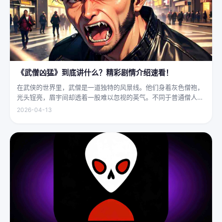
《武僧凶猛》到底讲什么？精彩剧情介绍速看！
在武侠的世界里，武僧是一道独特的风景线。他们身着灰色僧袍，
光头锃亮，眉宇间却透着一股难以忽视的英气。不同于普通僧人的
慈眉善目，武僧的眼神中常常闪烁着锐利的光，仿佛能洞穿一切虚
2026-04-13
妄。他们的拳脚之间，更是藏着雷霆万钧的力量，“武僧凶猛”四
字，道尽...