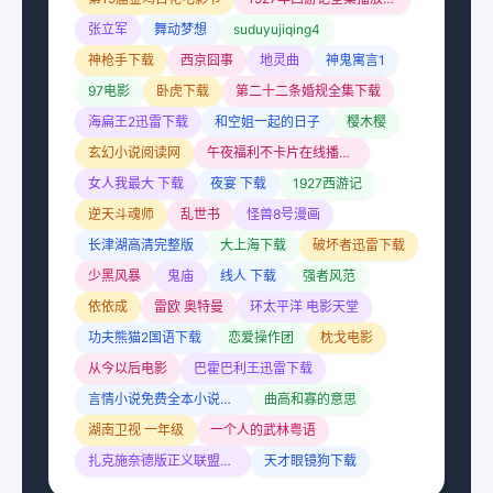
张立军
舞动梦想
suduyujiqing4
神枪手下载
西京囧事
地灵曲
神鬼寓言1
97电影
卧虎下载
第二十二条婚规全集下载
海扁王2迅雷下载
和空姐一起的日子
樱木樱
玄幻小说阅读网
午夜福利不卡片在线播放免费
女人我最大 下载
夜宴 下载
1927西游记
逆天斗魂师
乱世书
怪兽8号漫画
长津湖高清完整版
大上海下载
破坏者迅雷下载
少黑风暴
鬼庙
线人 下载
强者风范
依依成
雷欧 奥特曼
环太平洋 电影天堂
功夫熊猫2国语下载
恋爱操作团
枕戈电影
从今以后电影
巴霍巴利王迅雷下载
言情小说免费全本小说阅读
曲高和寡的意思
湖南卫视 一年级
一个人的武林粤语
扎克施奈德版正义联盟在线观看
天才眼镜狗下载