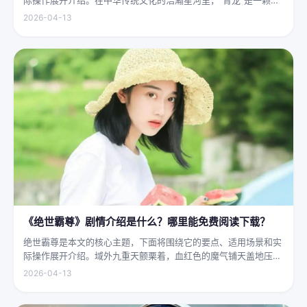
璨夺目的明珠，它与白虎、朱雀、玄武并称“四灵”，雄踞东方，是
2026-04-13
古代先民对天地自然敬畏与想象的结晶。关于青龙的传说，在神州
大地...
《绝世霸尊》剧情介绍是什么？哪里能免费阅读下载？
绝世霸尊是本文的核心主题，下面将围绕它的要点、适用场景和实
际操作展开介绍。域外九重天颤栗着，血红色的魔气铺天盖地压向
人间界最后一道防线——诛仙阵。阵中百万仙神联军已是强弩之
2026-04-13
末，掌教真人灰袍染血，握着诛仙符的手不住颤抖，看着阵外那尊
身高万丈、...