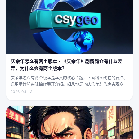
庆余年怎么有两个版本 - 《庆余年》剧情简介有什么差
异，为什么会有两个版本？
庆余年怎么有两个版本是本文的核心主题，下面将围绕它的要点、
适用场景和实际操作展开介绍。如果你是《庆余年》的忠实观众，
可能会发现这部剧在不同视频平台上呈现出两个略有差异的版本，
2026-04-13
不少观众对此感到好奇：明明是同一部剧，怎么会有两个版本呢？
首先要...