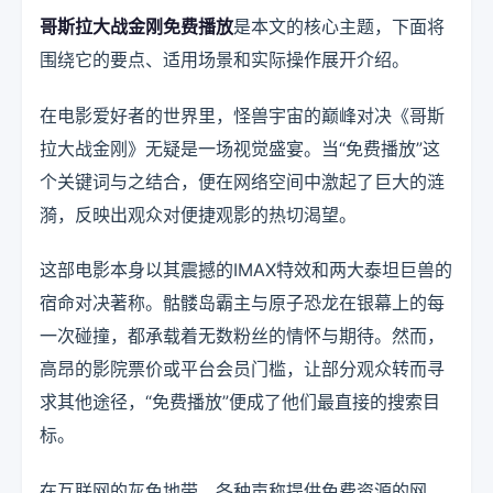
哥斯拉大战金刚免费播放
是本文的核心主题，下面将
围绕它的要点、适用场景和实际操作展开介绍。
在电影爱好者的世界里，怪兽宇宙的巅峰对决《哥斯
拉大战金刚》无疑是一场视觉盛宴。当“免费播放”这
个关键词与之结合，便在网络空间中激起了巨大的涟
漪，反映出观众对便捷观影的热切渴望。
这部电影本身以其震撼的IMAX特效和两大泰坦巨兽的
宿命对决著称。骷髅岛霸主与原子恐龙在银幕上的每
一次碰撞，都承载着无数粉丝的情怀与期待。然而，
高昂的影院票价或平台会员门槛，让部分观众转而寻
求其他途径，“免费播放”便成了他们最直接的搜索目
标。
在互联网的灰色地带，各种声称提供免费资源的网