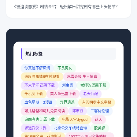
《被迫谈恋爱》剧情介绍：轻松解压甜宠剧有哪些上头情节？
热门标签
你真是不解风情
不良男女
速度与激情6在线观看
冰雪奇缘 生日惊喜
环太平洋 高清下载
刘宝贤
老师的恩惠下载
千机变下载
美人鱼迅雷下载
老天仙配
血色星期一3漫画
异界逍遥
吉沢明歩中文字幕
可儿爸爸和可儿免费阅读
都市行
三客优伦理
追凶者也 迅雷下载
电影天堂dygod
遮天
求道武侠世界
北京公交车线路查询
欧美影
第19届金鸡百花电影节
1927年西游记全集播放完整版