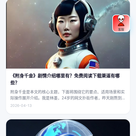
客服
《附身千金》剧情介绍哪里有？免费阅读下载渠道有哪
些？
附身千金是本文的核心主题，下面将围绕它的要点、适用场景和实
际操作展开介绍。我是林墨，24岁的网文扑街作者，昨天刚熬到凌
晨四点赶完一本豪门甜宠文的大纲，揉着发酸的眼睛扑上床就睡，
2026-04-13
结果一睁眼，空气里全是昂贵檀香的味道，身下是能陷进去半个人
的鹅绒...