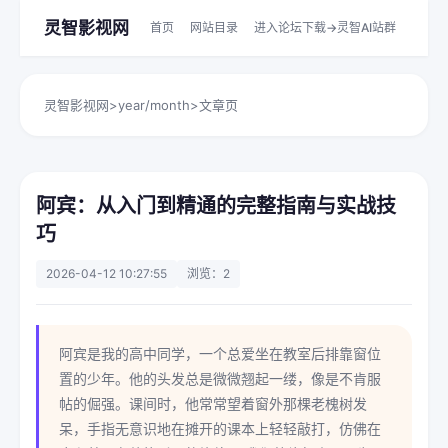
灵智影视网
首页
网站目录
进入论坛下载->灵智AI站群
灵智影视网
>
year/month
>
文章页
阿宾：从入门到精通的完整指南与实战技
巧
2026-04-12 10:27:55
浏览：2
阿宾是我的高中同学，一个总爱坐在教室后排靠窗位
置的少年。他的头发总是微微翘起一缕，像是不肯服
帖的倔强。课间时，他常常望着窗外那棵老槐树发
呆，手指无意识地在摊开的课本上轻轻敲打，仿佛在