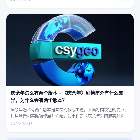
结果一睁眼，空气里全是昂贵檀香的味道，身下是能陷进去半个人
的鹅绒...
庆余年怎么有两个版本 - 《庆余年》剧情简介有什么差
异，为什么会有两个版本？
庆余年怎么有两个版本是本文的核心主题，下面将围绕它的要点、
适用场景和实际操作展开介绍。如果你是《庆余年》的忠实观众，
可能会发现这部剧在不同视频平台上呈现出两个略有差异的版本，
2026-04-13
不少观众对此感到好奇：明明是同一部剧，怎么会有两个版本呢？
首先要...