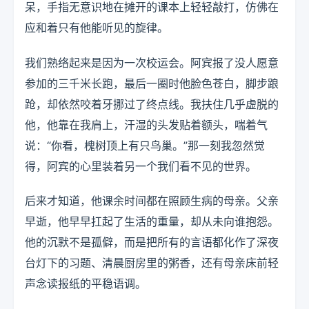
呆，手指无意识地在摊开的课本上轻轻敲打，仿佛在
应和着只有他能听见的旋律。
我们熟络起来是因为一次校运会。阿宾报了没人愿意
参加的三千米长跑，最后一圈时他脸色苍白，脚步踉
跄，却依然咬着牙挪过了终点线。我扶住几乎虚脱的
他，他靠在我肩上，汗湿的头发贴着额头，喘着气
说：“你看，槐树顶上有只鸟巢。”那一刻我忽然觉
得，阿宾的心里装着另一个我们看不见的世界。
后来才知道，他课余时间都在照顾生病的母亲。父亲
早逝，他早早扛起了生活的重量，却从未向谁抱怨。
他的沉默不是孤僻，而是把所有的言语都化作了深夜
台灯下的习题、清晨厨房里的粥香，还有母亲床前轻
声念读报纸的平稳语调。