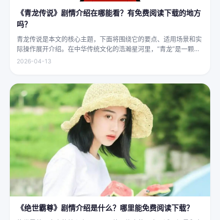
《青龙传说》剧情介绍在哪能看？有免费阅读下载的地方
吗？
青龙传说是本文的核心主题，下面将围绕它的要点、适用场景和实
际操作展开介绍。在中华传统文化的浩瀚星河里，“青龙”是一颗璀
璨夺目的明珠，它与白虎、朱雀、玄武并称“四灵”，雄踞东方，是
2026-04-13
古代先民对天地自然敬畏与想象的结晶。关于青龙的传说，在神州
大地...
《绝世霸尊》剧情介绍是什么？哪里能免费阅读下载？