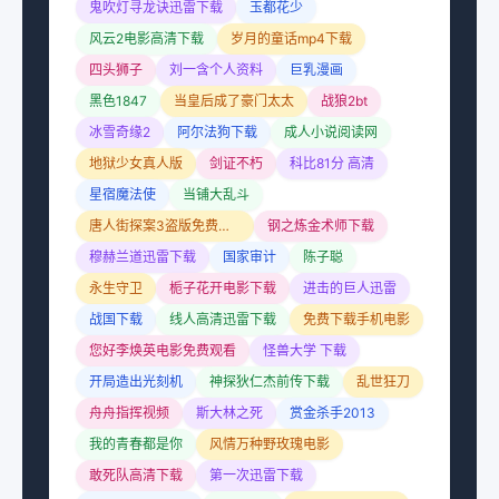
鬼吹灯寻龙诀迅雷下载
玉都花少
风云2电影高清下载
岁月的童话mp4下载
四头狮子
刘一含个人资料
巨乳漫画
黑色1847
当皇后成了豪门太太
战狼2bt
冰雪奇缘2
阿尔法狗下载
成人小说阅读网
地狱少女真人版
剑证不朽
科比81分 高清
星宿魔法使
当铺大乱斗
唐人街探案3盗版免费播放
钢之炼金术师下载
穆赫兰道迅雷下载
国家审计
陈子聪
永生守卫
栀子花开电影下载
进击的巨人迅雷
战国下载
线人高清迅雷下载
免费下载手机电影
您好李焕英电影免费观看
怪兽大学 下载
开局造出光刻机
神探狄仁杰前传下载
乱世狂刀
舟舟指挥视频
斯大林之死
赏金杀手2013
我的青春都是你
风情万种野玫瑰电影
敢死队高清下载
第一次迅雷下载