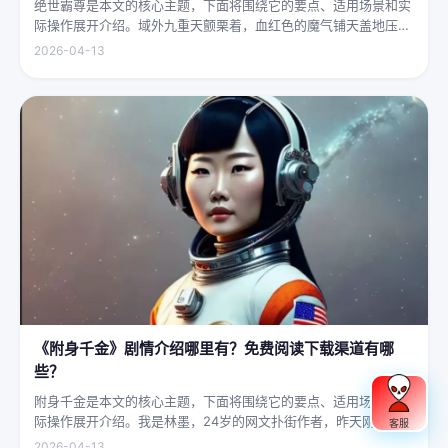
绝世霸尊是本文的核心主题，下面将围绕它的要点、适用场景和实
际操作展开介绍。域外九重天颤栗着，血红色的魔气铺天盖地压向
人间界最后一道防线——诛仙阵。阵中百万仙神联军已是强弩之
2026-04-13
末，掌教真人灰袍染血，握着诛仙符的手不住颤抖，看着阵外那尊
身高万丈、...
《附身千金》剧情介绍哪里有？免费阅读下载渠道有哪
些？
附身千金是本文的核心主题，下面将围绕它的要点、适用场景和实
际操作展开介绍。我是林墨，24岁的网文扑街作者，昨天刚熬到凌
客服
晨四点赶完一本豪门甜宠文的大纲，揉着发酸的眼睛扑上床就睡，
2026-04-13