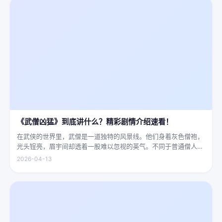
《武僧凶猛》到底讲什么？精彩剧情介绍速看！
在武侠的世界里，武僧是一道独特的风景线。他们身着灰色僧袍，
光头锃亮，眉宇间却透着一股难以忽视的英气。不同于普通僧人的
慈眉善目，武僧的眼神中常常闪烁着锐利的光，仿佛能洞穿一切虚
2026-04-13
妄。他们的拳脚之间，更是藏着雷霆万钧的力量，“武僧凶猛”四
字，道尽...