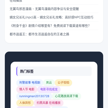
在线播放
无翼鸟邪恶漫画 - 无翼鸟漫画内容争议与安全提醒
嫡女兄长礼(npc)高 - 嫡女兄长礼攻略：高好感NPC互动技巧
《附身千金》剧情介绍哪里有？免费阅读下载渠道有哪些？
都市逍遥王：都市生活逍遥自在的王者之路
热门标签
刑警故事 电视剧
夙云
公子怕怕
情人节 电影
电影寻找成龙
runningman20130728
心花路放高清下载
人体异形
扫黑风暴 在线播放