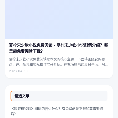
夏柠宋少钦小说免费阅读 - 夏柠宋少钦小说剧情介绍？哪
里能免费阅读下载？
夏柠宋少钦小说免费阅读是本文的核心主题，下面将围绕它的要
点、适用场景和实际操作展开介绍。在充满蝉鸣的夏日午后，阳光
透过梧桐树叶的缝隙，洒在少女夏柠的肩头。她坐在旧书摊旁，手
2026-04-13
指轻轻摩挲着泛黄的书页，眼神中闪烁着对未来的憧憬与迷茫。夏
柠出身平凡...
精选文章
《网游植物师》剧情内容讲什么？有免费阅读下载的靠谱渠道
吗？