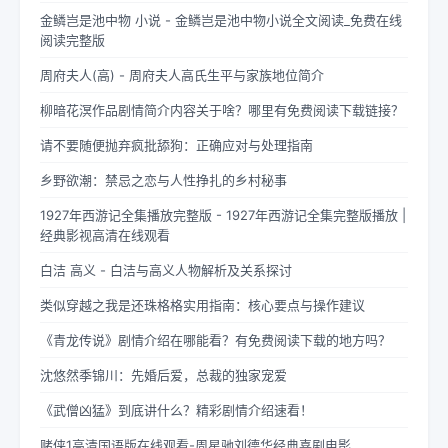
金鳞岂是池中物 小说 - 金鳞岂是池中物小说全文阅读_免费在线
阅读完整版
周府夫人(高) - 周府夫人高氏生平与家族地位简介
柳暗花溟作品剧情简介内容关于啥？哪里有免费阅读下载链接？
请不要随便抛弃疯批舔狗：正确应对与处理指南
乡野欲潮：禁忌之恋与人性挣扎的乡村秘事
1927年西游记全集播放完整版 - 1927年西游记全集完整版播放 |
经典影视高清在线观看
白洁 高义 - 白洁与高义人物解析及关系探讨
类似穿越之我是还珠格格实用指南：核心要点与操作建议
《青龙传说》剧情介绍在哪能看？有免费阅读下载的地方吗？
沈悠然季锦川：先婚后爱，总裁的独家宠爱
《武僧凶猛》到底讲什么？精彩剧情介绍速看！
赌侠1高清国语版在线观看-周星驰刘德华经典喜剧电影