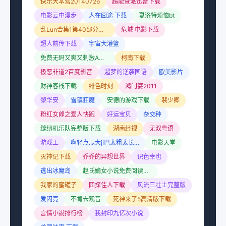
快乐大本营20140726
超能查派迅雷下载
电影云中漫步
人在囧途 下载
夏洛特烦恼bt
乱Lun合集1第40部分阅读
危城 电影下载
超人前传下载
宇宙大灌篮
免费无码又爽又刺激A片小说在线
柯南下载
极恶非道2百度影音
超梦的逆袭国语
欧美影片
财神客栈下载
绯色时刻
鸿门宴2011
黎华安
雪镇狂魔
安德的游戏下载
裴少卿
粉红女郎之爱人快跑
好运宝贝
杂交种
缝纫机乐队完整版下载
湖南经视
无双粤语
游戏王
啊轻点灬大ji巴太粗太长了双男
电影天堂
灭神记下载
乔乔的异想世界
识色幸也
逃出冰魔岛
赵氏嫡女小说免费阅读全文
我家的蜜罐子
囧探佳人下载
风流三壮士完整版
爱闪亮
不肯去观音
死神来了5高清版下载
言情小說排行榜
我封印九亿次小说