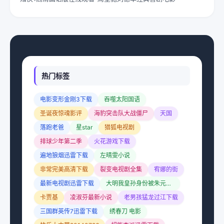
热门标签
电影变形金刚3下载
吞噬太阳国语
圣诞夜惊魂影评
海豹突击队大战僵尸
天国
落跑老爸
星star
猎狐电视剧
排球少年第二季
火花游戏下载
遍地狼烟迅雷下载
左晴雯小说
非常完美高清下载
裂变电视剧全集
宥娜的街
最新电视剧迅雷下载
大明我皇孙身份被朱元璋曝光了
卡贾基
凌淑芬最新小说
老男孩猛龙过江下载
三国群英传7迅雷下载
绣春刀 电影