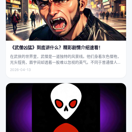
《武僧凶猛》到底讲什么？精彩剧情介绍速看！
在武侠的世界里，武僧是一道独特的风景线。他们身着灰色僧袍，
光头锃亮，眉宇间却透着一股难以忽视的英气。不同于普通僧人的
慈眉善目，武僧的眼神中常常闪烁着锐利的光，仿佛能洞穿一切虚
2026-04-13
妄。他们的拳脚之间，更是藏着雷霆万钧的力量，“武僧凶猛”四
字，道尽...