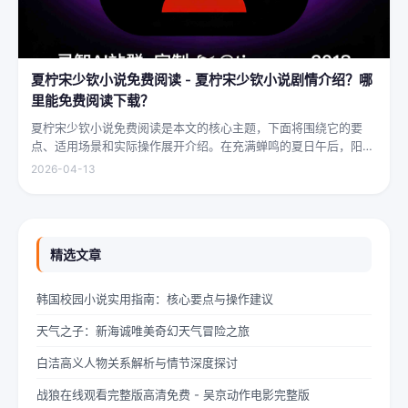
夏柠宋少钦小说免费阅读 - 夏柠宋少钦小说剧情介绍？哪
里能免费阅读下载？
夏柠宋少钦小说免费阅读是本文的核心主题，下面将围绕它的要
点、适用场景和实际操作展开介绍。在充满蝉鸣的夏日午后，阳光
透过梧桐树叶的缝隙，洒在少女夏柠的肩头。她坐在旧书摊旁，手
2026-04-13
指轻轻摩挲着泛黄的书页，眼神中闪烁着对未来的憧憬与迷茫。夏
柠出身平凡...
精选文章
韩国校园小说实用指南：核心要点与操作建议
天气之子：新海诚唯美奇幻天气冒险之旅
白洁高义人物关系解析与情节深度探讨
战狼在线观看完整版高清免费 - 吴京动作电影完整版