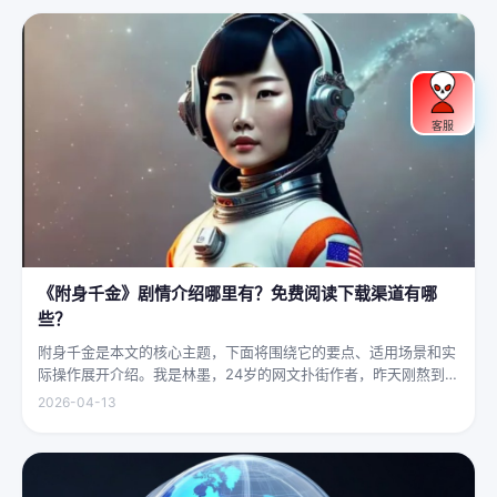
身高万丈、...
客服
《附身千金》剧情介绍哪里有？免费阅读下载渠道有哪
些？
附身千金是本文的核心主题，下面将围绕它的要点、适用场景和实
际操作展开介绍。我是林墨，24岁的网文扑街作者，昨天刚熬到凌
晨四点赶完一本豪门甜宠文的大纲，揉着发酸的眼睛扑上床就睡，
2026-04-13
结果一睁眼，空气里全是昂贵檀香的味道，身下是能陷进去半个人
的鹅绒...