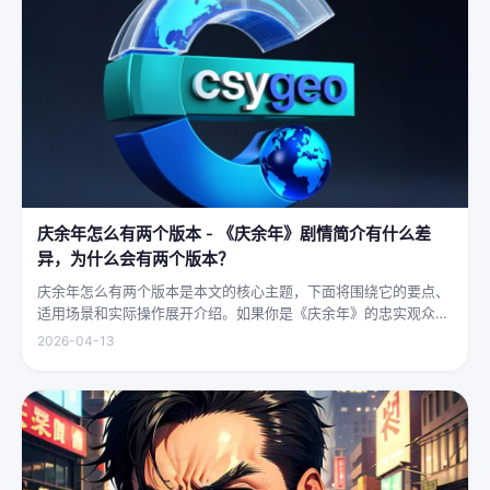
庆余年怎么有两个版本 - 《庆余年》剧情简介有什么差
异，为什么会有两个版本？
庆余年怎么有两个版本是本文的核心主题，下面将围绕它的要点、
适用场景和实际操作展开介绍。如果你是《庆余年》的忠实观众，
可能会发现这部剧在不同视频平台上呈现出两个略有差异的版本，
2026-04-13
不少观众对此感到好奇：明明是同一部剧，怎么会有两个版本呢？
首先要...