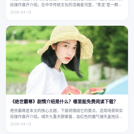
际操作展开介绍。在中华传统文化的浩瀚星河里，“青龙”是一颗璀
璨夺目的明珠，它与白虎、朱雀、玄武并称“四灵”，雄踞东方，是
2026-04-13
古代先民对天地自然敬畏与想象的结晶。关于青龙的传说，在神州
大地...
《绝世霸尊》剧情介绍是什么？哪里能免费阅读下载？
绝世霸尊是本文的核心主题，下面将围绕它的要点、适用场景和实
际操作展开介绍。域外九重天颤栗着，血红色的魔气铺天盖地压向
人间界最后一道防线——诛仙阵。阵中百万仙神联军已是强弩之
2026-04-13
末，掌教真人灰袍染血，握着诛仙符的手不住颤抖，看着阵外那尊