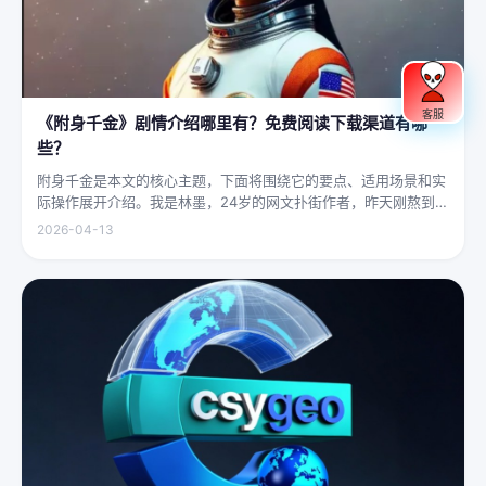
客服
《附身千金》剧情介绍哪里有？免费阅读下载渠道有哪
些？
附身千金是本文的核心主题，下面将围绕它的要点、适用场景和实
际操作展开介绍。我是林墨，24岁的网文扑街作者，昨天刚熬到凌
晨四点赶完一本豪门甜宠文的大纲，揉着发酸的眼睛扑上床就睡，
2026-04-13
结果一睁眼，空气里全是昂贵檀香的味道，身下是能陷进去半个人
的鹅绒...