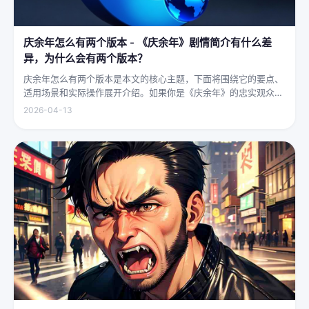
庆余年怎么有两个版本 - 《庆余年》剧情简介有什么差
异，为什么会有两个版本？
庆余年怎么有两个版本是本文的核心主题，下面将围绕它的要点、
适用场景和实际操作展开介绍。如果你是《庆余年》的忠实观众，
可能会发现这部剧在不同视频平台上呈现出两个略有差异的版本，
2026-04-13
不少观众对此感到好奇：明明是同一部剧，怎么会有两个版本呢？
首先要...