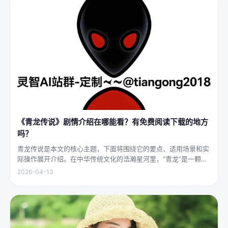
《青龙传说》剧情介绍在哪能看？有免费阅读下载的地方
吗？
青龙传说是本文的核心主题，下面将围绕它的要点、适用场景和实
际操作展开介绍。在中华传统文化的浩瀚星河里，“青龙”是一颗璀
璨夺目的明珠，它与白虎、朱雀、玄武并称“四灵”，雄踞东方，是
2026-04-13
古代先民对天地自然敬畏与想象的结晶。关于青龙的传说，在神州
大地...