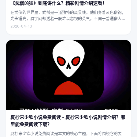
《武僧凶猛》到底讲什么？精彩剧情介绍速看！
在武侠的世界里，武僧是一道独特的风景线。他们身着灰色僧袍，
光头锃亮，眉宇间却透着一股难以忽视的英气。不同于普通僧人的
慈眉善目，武僧的眼神中常常闪烁着锐利的光，仿佛能洞穿一切虚
2026-04-13
妄。他们的拳脚之间，更是藏着雷霆万钧的力量，“武僧凶猛”四
字，道尽...
夏柠宋少钦小说免费阅读 - 夏柠宋少钦小说剧情介绍？哪
里能免费阅读下载？
夏柠宋少钦小说免费阅读是本文的核心主题，下面将围绕它的要