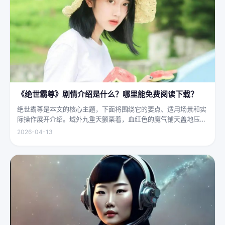
《绝世霸尊》剧情介绍是什么？哪里能免费阅读下载？
绝世霸尊是本文的核心主题，下面将围绕它的要点、适用场景和实
际操作展开介绍。域外九重天颤栗着，血红色的魔气铺天盖地压向
人间界最后一道防线——诛仙阵。阵中百万仙神联军已是强弩之
2026-04-13
末，掌教真人灰袍染血，握着诛仙符的手不住颤抖，看着阵外那尊
身高万丈、...