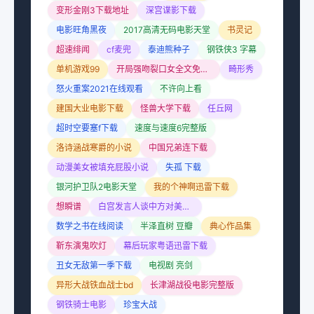
变形金刚3下载地址
深宫谍影下载
电影旺角黑夜
2017高清无码电影天堂
书灵记
超速绯闻
cf麦兜
泰迪熊种子
钢铁侠3 字幕
单机游戏99
开局强吻裂口女全文免费阅读
畸形秀
怒火重案2021在线观看
不许向上看
建国大业电影下载
怪兽大学下载
任丘网
超时空要塞f下载
速度与速度6完整版
洛诗涵战寒爵的小说
中国兄弟连下载
动漫美女被填充屁股小说
失孤 下载
银河护卫队2电影天堂
我的个神啊迅雷下载
想瞬谱
白宫发言人谈中方对美反制
数学之书在线阅读
半泽直树 豆瓣
典心作品集
靳东演鬼吹灯
幕后玩家粤语迅雷下载
丑女无敌第一季下载
电视剧 亮剑
异形大战铁血战士bd
长津湖战役电影完整版
钢铁骑士电影
珍宝大战