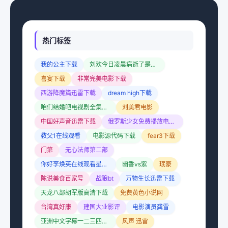
热门标签
我的公主下载
刘欢今日凌晨病逝了是真的吗?
喜宴下载
非常完美电影下载
西游降魔篇迅雷下载
dream high下载
咱们结婚吧电视剧全集下载
刘美君电影
中国好声音迅雷下载
俄罗斯少女免费播放电视剧大全
教父1在线观看
电影源代码下载
fear3下载
门第
无心法师第二部
你好李焕英在线观看星辰影院
幽香vs紫
珉豪
陈说美食百家号
战狼bt
万物生长迅雷下载
天龙八部胡军版高清下载
免费黄色小说网
台湾真好康
建国大业影评
电影演员龚雪
亚洲中文字幕一二三四区苍井空
风声 迅雷