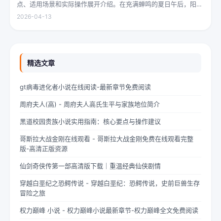
点、适用场景和实际操作展开介绍。在充满蝉鸣的夏日午后，阳光
透过梧桐树叶的缝隙，洒在少女夏柠的肩头。她坐在旧书摊旁，手
2026-04-13
指轻轻摩挲着泛黄的书页，眼神中闪烁着对未来的憧憬与迷茫。夏
柠出身平凡...
精选文章
gt病毒进化者小说在线阅读-最新章节免费阅读
周府夫人(高) - 周府夫人高氏生平与家族地位简介
黑道校园贵族小说实用指南：核心要点与操作建议
哥斯拉大战金刚在线观看 - 哥斯拉大战金刚免费在线观看完整
版-高清正版资源
仙剑奇侠传第一部高清版下载｜重温经典仙侠剧情
穿越白垩纪之恐鳄传说 - 穿越白垩纪：恐鳄传说，史前巨兽生存
冒险之旅
权力巅峰 小说 - 权力巅峰小说最新章节-权力巅峰全文免费阅读