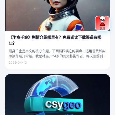
客服
《附身千金》剧情介绍哪里有？免费阅读下载渠道有哪
些？
附身千金是本文的核心主题，下面将围绕它的要点、适用场景和实
际操作展开介绍。我是林墨，24岁的网文扑街作者，昨天刚熬到凌
晨四点赶完一本豪门甜宠文的大纲，揉着发酸的眼睛扑上床就睡，
2026-04-13
结果一睁眼，空气里全是昂贵檀香的味道，身下是能陷进去半个人
的鹅绒...