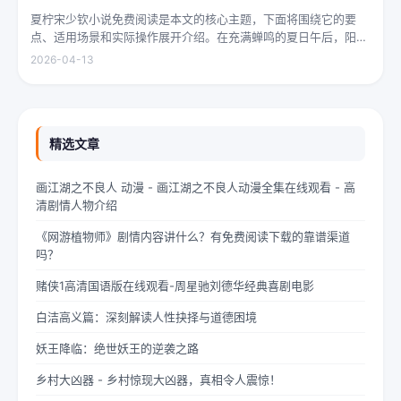
夏柠宋少钦小说免费阅读是本文的核心主题，下面将围绕它的要
点、适用场景和实际操作展开介绍。在充满蝉鸣的夏日午后，阳光
透过梧桐树叶的缝隙，洒在少女夏柠的肩头。她坐在旧书摊旁，手
2026-04-13
指轻轻摩挲着泛黄的书页，眼神中闪烁着对未来的憧憬与迷茫。夏
柠出身平凡...
精选文章
画江湖之不良人 动漫 - 画江湖之不良人动漫全集在线观看 - 高
清剧情人物介绍
《网游植物师》剧情内容讲什么？有免费阅读下载的靠谱渠道
吗？
赌侠1高清国语版在线观看-周星驰刘德华经典喜剧电影
白洁高义篇：深刻解读人性抉择与道德困境
妖王降临：绝世妖王的逆袭之路
乡村大凶器 - 乡村惊现大凶器，真相令人震惊！