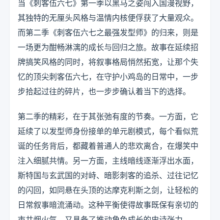
当《刺客伍六七》第一季以黑马之姿闯入国漫视野，
其独特的无厘头风格与温情内核便俘获了大量观众。
而第二季《刺客伍六七之最强发型师》的归来，则是
一场更为酣畅淋漓的成长与回归之旅。故事在延续招
牌搞笑风格的同时，将叙事格局悄然拓宽，让那个失
忆的顶尖刺客伍六七，在守护小鸡岛的日常中，一步
步拾起过往的碎片，也一步步确认着当下的选择。
第二季的精彩，在于其张弛有度的节奏。一方面，它
延续了以发型师身份接单的单元剧模式，每个看似荒
诞的任务背后，都藏着普通人的悲欢离合，在爆笑中
注入细腻共情。另一方面，主线暗线逐渐浮出水面，
斯特国与玄武国的对峙、暗影刺客的追杀、过往记忆
的闪回，如同悬在头顶的达摩克利斯之剑，让轻松的
日常叙事暗流涌动。这种平衡使得故事既保有亲切的
市井烟火气，又具备了推动角色成长的史诗张力。