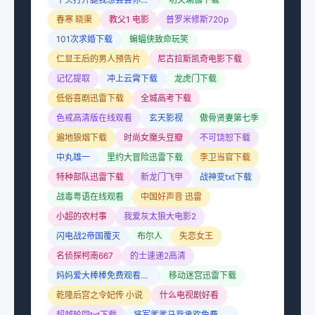
春寒 晓渠
教父1 电影
普罗米修斯720p
101次求婚下载
蝙蝠侠致命玩笑
仁显王后的男人预告片
尼古拉斯凯奇电影下载
记忆提取
冲上云霄下载
龙虎门下载
低俗喜剧迅雷下载
全城高考下载
色戒高清版在线观看
玄天影视
傲骨贤妻第七季
遍地狼烟下载
时尚女魔头豆瓣
不可饶恕下载
中丸雄一
里约大冒险迅雷下载
李卫当官下载
特种部队迅雷下载
新龙门飞甲
战神变txt下载
战毒粤语在线观看
中国好声音 迅雷
小超的农村事
我爱灰太狼大电影2
闪电战2帝国覆灭
布尔人
失恋女王
名侦探柯南667
的士速递2高清
妈妈爱大棒棒免费观看电视剧
移动迷宫迅雷下载
乾隆后宫之令妃传 小说
什么电视剧好看
超越轮回txt下载
将军爹爹马背承欢免费阅读