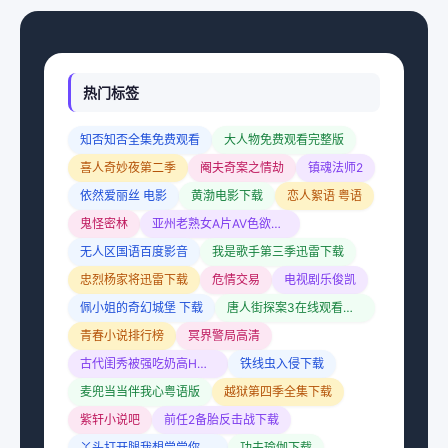
热门标签
知否知否全集免费观看
大人物免费观看完整版
喜人奇妙夜第二季
阉夫奇案之情劫
镇魂法师2
依然爱丽丝 电影
黄渤电影下载
恋人絮语 粤语
鬼怪密林
亚州老熟女A片AV色欲小说
无人区国语百度影音
我是歌手第三季迅雷下载
忠烈杨家将迅雷下载
危情交易
电视剧乐俊凯
佩小姐的奇幻城堡 下载
唐人街探案3在线观看下载
青春小说排行榜
冥界警局高清
古代闺秀被强吃奶高H漫画书
铁线虫入侵下载
麦兜当当伴我心粤语版
越狱第四季全集下载
紫轩小说吧
前任2备胎反击战下载
丫头打开腿我想尝尝你的味道
功夫瑜伽下载