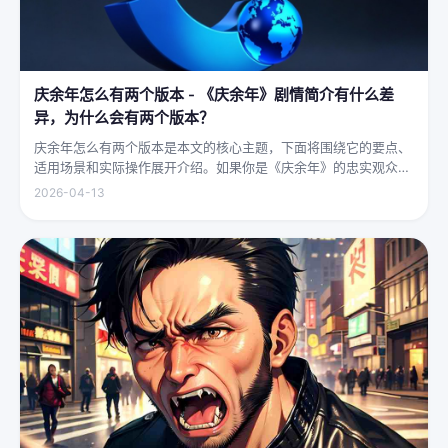
庆余年怎么有两个版本 - 《庆余年》剧情简介有什么差
异，为什么会有两个版本？
庆余年怎么有两个版本是本文的核心主题，下面将围绕它的要点、
适用场景和实际操作展开介绍。如果你是《庆余年》的忠实观众，
可能会发现这部剧在不同视频平台上呈现出两个略有差异的版本，
2026-04-13
不少观众对此感到好奇：明明是同一部剧，怎么会有两个版本呢？
首先要...