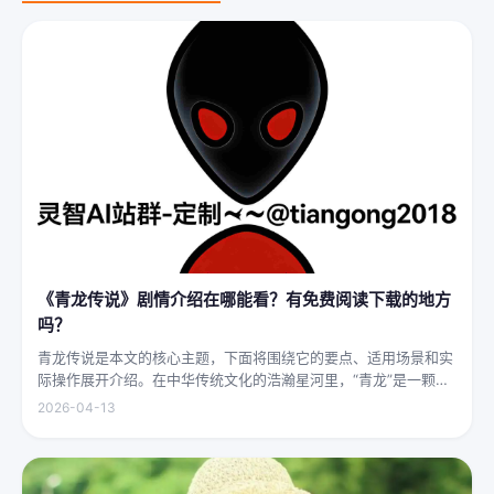
《青龙传说》剧情介绍在哪能看？有免费阅读下载的地方
吗？
青龙传说是本文的核心主题，下面将围绕它的要点、适用场景和实
际操作展开介绍。在中华传统文化的浩瀚星河里，“青龙”是一颗璀
璨夺目的明珠，它与白虎、朱雀、玄武并称“四灵”，雄踞东方，是
2026-04-13
古代先民对天地自然敬畏与想象的结晶。关于青龙的传说，在神州
大地...