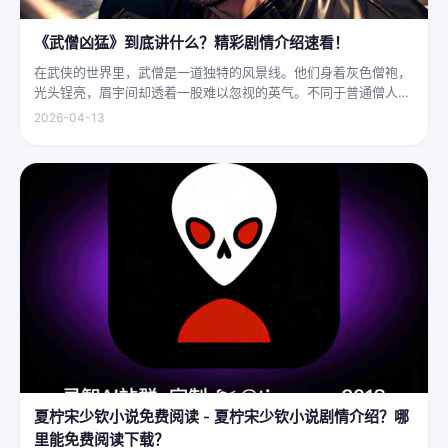
《武僧凶猛》到底讲什么？精彩剧情介绍速看！
在武侠的世界里，武僧是一道独特的风景线。他们身着灰色僧袍，
光头锃亮，眉宇间却透着一股难以忽视的英气。不同于普通僧人的
慈眉善目，武僧的眼神中常常闪烁着锐利的光，仿佛能洞穿一切虚
2026-04-13
妄。他们的拳脚之间，更是藏着雷霆万钧的力量，“武僧凶猛”四
字，道尽...
夏柠宋少钦小说免费阅读 - 夏柠宋少钦小说剧情介绍？哪
里能免费阅读下载？