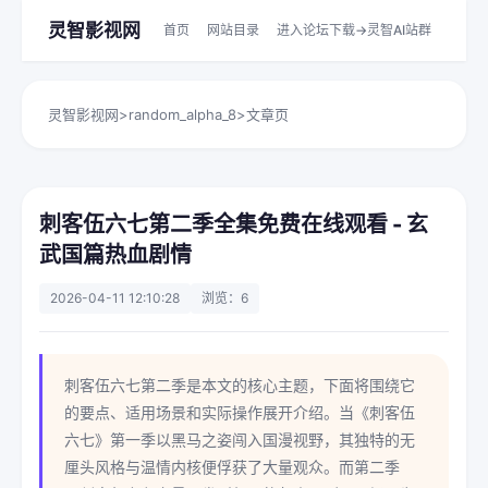
灵智影视网
首页
网站目录
进入论坛下载->灵智AI站群
灵智影视网
>
random_alpha_8
>
文章页
刺客伍六七第二季全集免费在线观看 - 玄
武国篇热血剧情
2026-04-11 12:10:28
浏览：6
刺客伍六七第二季是本文的核心主题，下面将围绕它
的要点、适用场景和实际操作展开介绍。当《刺客伍
六七》第一季以黑马之姿闯入国漫视野，其独特的无
厘头风格与温情内核便俘获了大量观众。而第二季