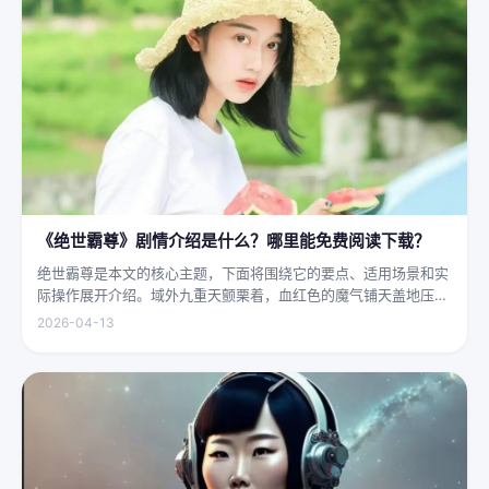
《绝世霸尊》剧情介绍是什么？哪里能免费阅读下载？
绝世霸尊是本文的核心主题，下面将围绕它的要点、适用场景和实
际操作展开介绍。域外九重天颤栗着，血红色的魔气铺天盖地压向
人间界最后一道防线——诛仙阵。阵中百万仙神联军已是强弩之
2026-04-13
末，掌教真人灰袍染血，握着诛仙符的手不住颤抖，看着阵外那尊
身高万丈、...