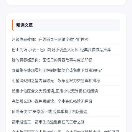
指轻轻摩挲着泛黄的书页，眼神中闪烁着对未来的憧憬与迷茫。夏
柠出身平凡...
精选文章
超级位面教师：在线辅导与跨维度教学新体验
巴山剑场 小说 - 巴山剑场小说全文阅读_经典武侠作品推荐
我的青春都是你：回忆里的青春故事与成长印记
野草集在线观看能了解到剧情简介或免费下载资源吗？
明星潜规则之皇内幕曝光：娱乐圈权力交易真相揭秘
绝世小仙医全文免费阅读_正版小说无弹窗在线阅读
完整版玄幻小说免费阅读，全本完结畅读无弹窗
仙剑奇侠传1安卓版下载 经典单机手机版重温
都市逍遥王：都市生活逍遥自在的王者之路