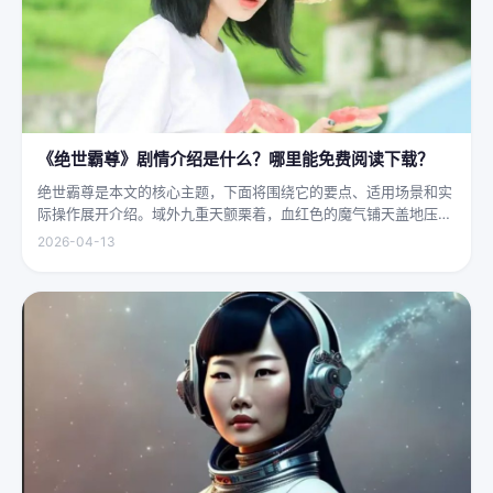
《绝世霸尊》剧情介绍是什么？哪里能免费阅读下载？
绝世霸尊是本文的核心主题，下面将围绕它的要点、适用场景和实
际操作展开介绍。域外九重天颤栗着，血红色的魔气铺天盖地压向
人间界最后一道防线——诛仙阵。阵中百万仙神联军已是强弩之
2026-04-13
末，掌教真人灰袍染血，握着诛仙符的手不住颤抖，看着阵外那尊
身高万丈、...