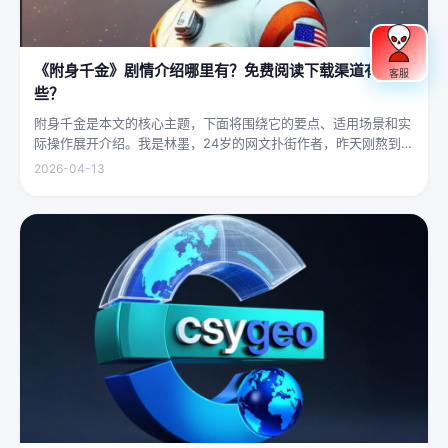
《附身千金》剧情介绍哪里有？免费阅读下载渠道有哪
客服
些？
附身千金是本文的核心主题，下面将围绕它的要点、适用场景和实
际操作展开介绍。我是林墨，24岁的网文扑街作者，昨天刚熬到凌
晨四点赶完一本豪门甜宠文的大纲，揉着发酸的眼睛扑上床就睡，
2026-04-13
结果一睁眼，空气里全是昂贵檀香的味道，身下是能陷进去半个人
的鹅绒...