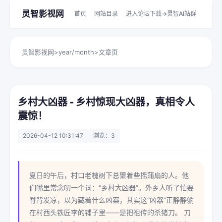
灵智影视网
首页
网站目录
进入论坛下载->灵智AI站群
灵智影视网
>
year/month
>
文章页
乡村大凶器 - 乡村惊现大凶器，真相令人
震惊！
2026-04-12 10:31:47
浏览：3
夏日的午后，村口老槐树下总聚着些摇蒲扇的人。他
们嘴里常念叨一个词：“乡村大凶器”。外乡人听了怕要
脊背发凉，以为藏着什么凶案，其实这“凶器”正静静躺
在村西头铁匠李的铺子里——是把祖传的杀猪刀。 刀