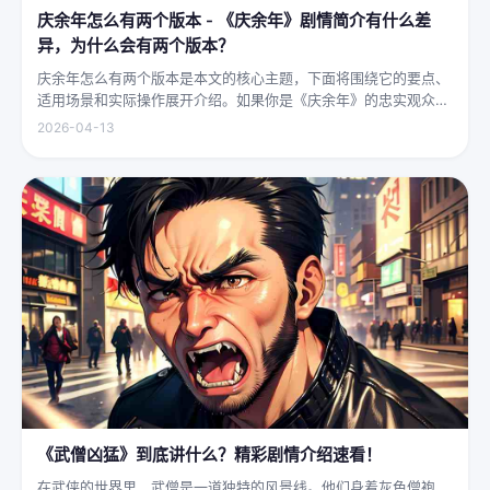
庆余年怎么有两个版本 - 《庆余年》剧情简介有什么差
异，为什么会有两个版本？
庆余年怎么有两个版本是本文的核心主题，下面将围绕它的要点、
适用场景和实际操作展开介绍。如果你是《庆余年》的忠实观众，
可能会发现这部剧在不同视频平台上呈现出两个略有差异的版本，
2026-04-13
不少观众对此感到好奇：明明是同一部剧，怎么会有两个版本呢？
首先要...
《武僧凶猛》到底讲什么？精彩剧情介绍速看！
在武侠的世界里，武僧是一道独特的风景线。他们身着灰色僧袍，