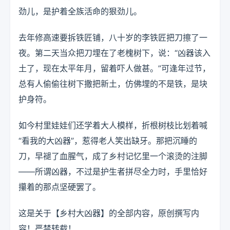
劲儿，是护着全族活命的狠劲儿。
去年修高速要拆铁匠铺，八十岁的李铁匠把刀擦了一
夜。第二天当众把刀埋在了老槐树下，说：“凶器该入
土了，现在太平年月，留着吓人做甚。”可逢年过节，
总有人偷偷往树下撒把新土，仿佛埋的不是铁，是块
护身符。
如今村里娃娃们还学着大人模样，折根树枝比划着喊
“看我的大凶器”，惹得老人笑出缺牙。那把沉睡的
刀，早褪了血腥气，成了乡村记忆里一个滚烫的注脚
——所谓凶器，不过是护生者拼尽全力时，手里恰好
攥着的那点坚硬罢了。
这是关于【乡村大凶器】的全部内容，原创撰写内
容！严禁转载！