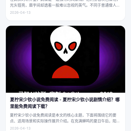
光头锃亮，眉宇间却透着一股难以忽视的英气。不同于普通僧人的
慈眉善目，武僧的眼神中常常闪烁着锐利的光，仿佛能洞穿一切虚
2026-04-13
妄。他们的拳脚之间，更是藏着雷霆万钧的力量，“武僧凶猛”四
字，道尽...
夏柠宋少钦小说免费阅读 - 夏柠宋少钦小说剧情介绍？哪
里能免费阅读下载？
夏柠宋少钦小说免费阅读是本文的核心主题，下面将围绕它的要
点、适用场景和实际操作展开介绍。在充满蝉鸣的夏日午后，阳光
透过梧桐树叶的缝隙，洒在少女夏柠的肩头。她坐在旧书摊旁，手
2026-04-13