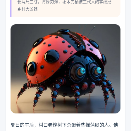
长两尺三寸，背厚刃薄，枣木刀柄被三代人的掌纹磨
乡村大凶器
夏日的午后，村口老槐树下总聚着些摇蒲扇的人。他