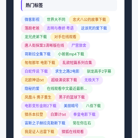
热门标签
微客影视
世界大不同
忠犬八公的故事下载
落跑老爸
志明与春娇 粤语
这该死的爱下载
龙兄虎弟下载
对手在线观看
唐人街探案3清晰版在线
尸营旅舍
哥斯拉全集下载
小爸爸mp4下载
匆匆那年 电影下载
乱欲短篇系列合集
白蛇传说 下载
求生之路2电影
驯龙高手2字幕
北欧神话txt
超级演说家下载
无极天下
隐秘的爱
在线观看中文最近最新观看
凤凰斗 携子重生
黑子的篮球下载
电影变形金刚2下载
美丽暗号
八佰下载
猎杀本拉登
白算计txt
拳皇电影下载
宙斯之子赫拉克勒斯下载
常在你左右
我是证人迅雷下载
猎狐在线观看