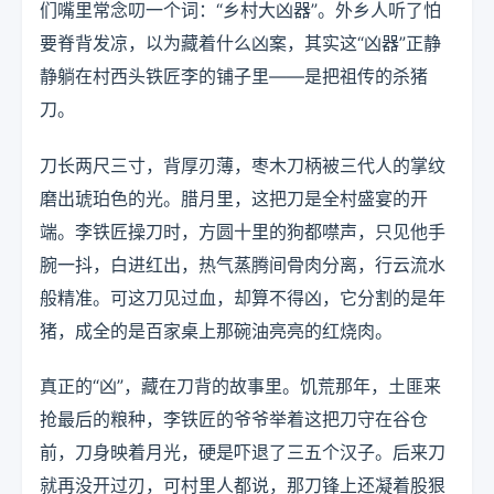
们嘴里常念叨一个词：“乡村大凶器”。外乡人听了怕
要脊背发凉，以为藏着什么凶案，其实这“凶器”正静
静躺在村西头铁匠李的铺子里——是把祖传的杀猪
刀。
刀长两尺三寸，背厚刃薄，枣木刀柄被三代人的掌纹
磨出琥珀色的光。腊月里，这把刀是全村盛宴的开
端。李铁匠操刀时，方圆十里的狗都噤声，只见他手
腕一抖，白进红出，热气蒸腾间骨肉分离，行云流水
般精准。可这刀见过血，却算不得凶，它分割的是年
猪，成全的是百家桌上那碗油亮亮的红烧肉。
真正的“凶”，藏在刀背的故事里。饥荒那年，土匪来
抢最后的粮种，李铁匠的爷爷举着这把刀守在谷仓
前，刀身映着月光，硬是吓退了三五个汉子。后来刀
就再没开过刃，可村里人都说，那刀锋上还凝着股狠