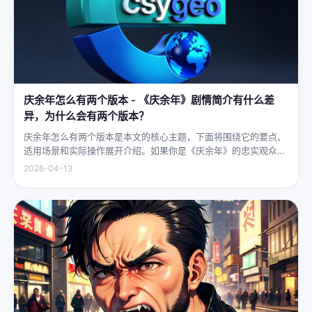
庆余年怎么有两个版本 - 《庆余年》剧情简介有什么差
异，为什么会有两个版本？
庆余年怎么有两个版本是本文的核心主题，下面将围绕它的要点、
适用场景和实际操作展开介绍。如果你是《庆余年》的忠实观众，
可能会发现这部剧在不同视频平台上呈现出两个略有差异的版本，
2026-04-13
不少观众对此感到好奇：明明是同一部剧，怎么会有两个版本呢？
首先要...