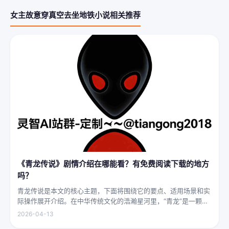
女主故意穿真空去坐地铁小说相关推荐
《青龙传说》剧情介绍在哪能看？有免费阅读下载的地方
吗？
青龙传说是本文的核心主题，下面将围绕它的要点、适用场景和实
际操作展开介绍。在中华传统文化的浩瀚星河里，“青龙”是一颗璀
璨夺目的明珠，它与白虎、朱雀、玄武并称“四灵”，雄踞东方，是
2026-04-13
古代先民对天地自然敬畏与想象的结晶。关于青龙的传说，在神州