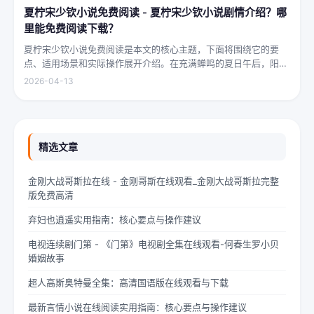
夏柠宋少钦小说免费阅读 - 夏柠宋少钦小说剧情介绍？哪
里能免费阅读下载？
夏柠宋少钦小说免费阅读是本文的核心主题，下面将围绕它的要
点、适用场景和实际操作展开介绍。在充满蝉鸣的夏日午后，阳光
透过梧桐树叶的缝隙，洒在少女夏柠的肩头。她坐在旧书摊旁，手
2026-04-13
指轻轻摩挲着泛黄的书页，眼神中闪烁着对未来的憧憬与迷茫。夏
柠出身平凡...
精选文章
金刚大战哥斯拉在线 - 金刚哥斯在线观看_金刚大战哥斯拉完整
版免费高清
弃妇也逍遥实用指南：核心要点与操作建议
电视连续剧门第 - 《门第》电视剧全集在线观看-何春生罗小贝
婚姻故事
超人高斯奥特曼全集：高清国语版在线观看与下载
最新言情小说在线阅读实用指南：核心要点与操作建议