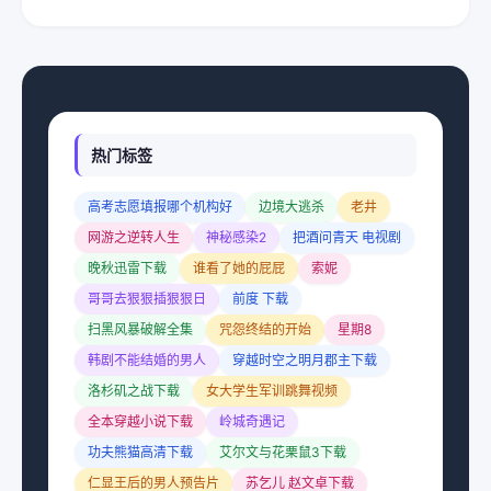
热门标签
高考志愿填报哪个机构好
边境大逃杀
老井
网游之逆转人生
神秘感染2
把酒问青天 电视剧
晚秋迅雷下载
谁看了她的屁屁
索妮
哥哥去狠狠插狠狠日
前度 下载
扫黑风暴破解全集
咒怨终结的开始
星期8
韩剧不能结婚的男人
穿越时空之明月郡主下载
洛杉矶之战下载
女大学生军训跳舞视频
全本穿越小说下载
岭城奇遇记
功夫熊猫高清下载
艾尔文与花栗鼠3下载
仁显王后的男人预告片
苏乞儿 赵文卓下载