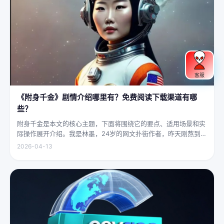
客服
《附身千金》剧情介绍哪里有？免费阅读下载渠道有哪
些？
附身千金是本文的核心主题，下面将围绕它的要点、适用场景和实
际操作展开介绍。我是林墨，24岁的网文扑街作者，昨天刚熬到凌
晨四点赶完一本豪门甜宠文的大纲，揉着发酸的眼睛扑上床就睡，
2026-04-13
结果一睁眼，空气里全是昂贵檀香的味道，身下是能陷进去半个人
的鹅绒...