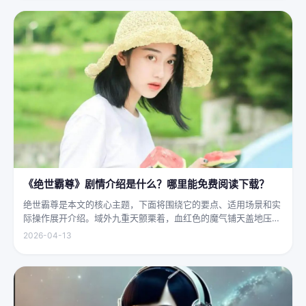
大地...
《绝世霸尊》剧情介绍是什么？哪里能免费阅读下载？
绝世霸尊是本文的核心主题，下面将围绕它的要点、适用场景和实
际操作展开介绍。域外九重天颤栗着，血红色的魔气铺天盖地压向
人间界最后一道防线——诛仙阵。阵中百万仙神联军已是强弩之
2026-04-13
末，掌教真人灰袍染血，握着诛仙符的手不住颤抖，看着阵外那尊
身高万丈、...