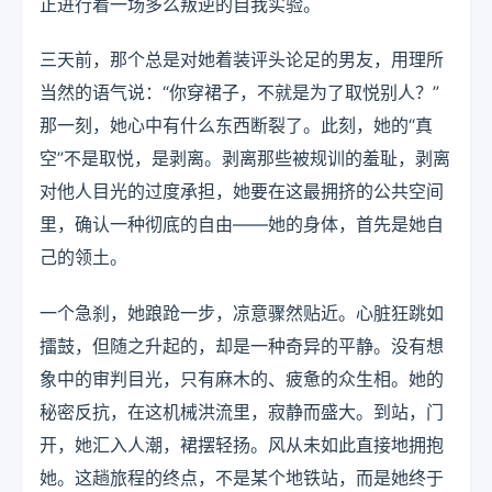
正进行着一场多么叛逆的自我实验。
三天前，那个总是对她着装评头论足的男友，用理所
当然的语气说：“你穿裙子，不就是为了取悦别人？”
那一刻，她心中有什么东西断裂了。此刻，她的“真
空”不是取悦，是剥离。剥离那些被规训的羞耻，剥离
对他人目光的过度承担，她要在这最拥挤的公共空间
里，确认一种彻底的自由——她的身体，首先是她自
己的领土。
一个急刹，她踉跄一步，凉意骤然贴近。心脏狂跳如
擂鼓，但随之升起的，却是一种奇异的平静。没有想
象中的审判目光，只有麻木的、疲惫的众生相。她的
秘密反抗，在这机械洪流里，寂静而盛大。到站，门
开，她汇入人潮，裙摆轻扬。风从未如此直接地拥抱
她。这趟旅程的终点，不是某个地铁站，而是她终于