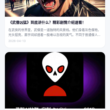
《武僧凶猛》到底讲什么？精彩剧情介绍速看！
在武侠的世界里，武僧是一道独特的风景线。他们身着灰色僧袍，
光头锃亮，眉宇间却透着一股难以忽视的英气。不同于普通僧人的
慈眉善目，武僧的眼神中常常闪烁着锐利的光，仿佛能洞穿一切虚
2026-04-13
妄。他们的拳脚之间，更是藏着雷霆万钧的力量，“武僧凶猛”四
字，道尽...