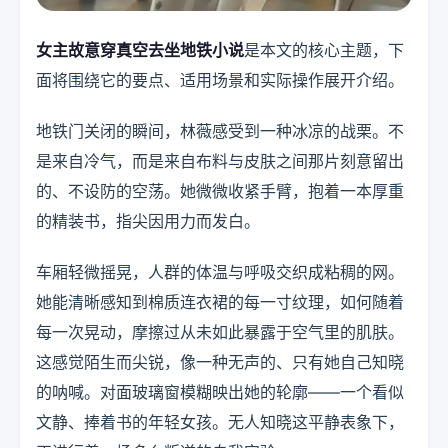
女主故意穿真空去坐地铁小说
是本文的核心主题，下
面将围绕它的要点、适用场景和实际操作展开介绍。
地铁门关闭的瞬间，林薇感受到一种冰凉的战栗。不
是来自冷气，而是来自布料与皮肤之间那片刻意留出
的、不设防的空荡。她微微收紧手臂，抱着一本厚重
的精装书，指尖因用力而发白。
车厢轻微摇晃，人群的体温与呼吸交织成粘稠的网。
她能清晰感知到棉质连衣裙的每一寸纹理，如何随着
每一次晃动，摩擦过从未如此暴露于空气里的肌肤。
这感觉陌生而尖锐，像一种无声的、只有她自己知晓
的呐喊。对面玻璃窗模糊映出她的轮廓——一个看似
文静、捧着书的年轻女孩。无人知晓这平静表象下，