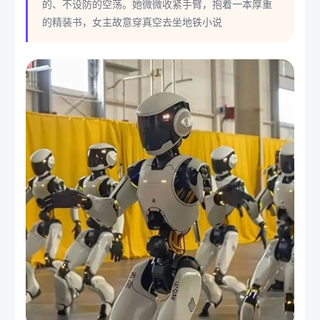
的、不设防的空荡。她微微收紧手臂，抱着一本厚重
的精装书，女主故意穿真空去坐地铁小说