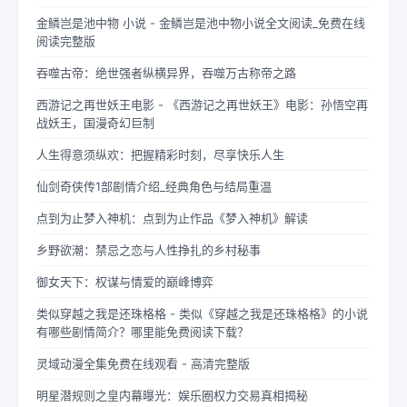
金鳞岂是池中物 小说 - 金鳞岂是池中物小说全文阅读_免费在线
阅读完整版
吞噬古帝：绝世强者纵横异界，吞噬万古称帝之路
西游记之再世妖王电影 - 《西游记之再世妖王》电影：孙悟空再
战妖王，国漫奇幻巨制
人生得意须纵欢：把握精彩时刻，尽享快乐人生
仙剑奇侠传1部剧情介绍_经典角色与结局重温
点到为止梦入神机：点到为止作品《梦入神机》解读
乡野欲潮：禁忌之恋与人性挣扎的乡村秘事
御女天下：权谋与情爱的巅峰博弈
类似穿越之我是还珠格格 - 类似《穿越之我是还珠格格》的小说
有哪些剧情简介？哪里能免费阅读下载？
灵域动漫全集免费在线观看 - 高清完整版
明星潜规则之皇内幕曝光：娱乐圈权力交易真相揭秘