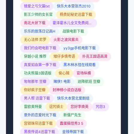
错爱之亏欠篇txt
快乐大本营张杰2010
影王少帅的女长官
杨贵妃秘史迅雷下载
南北大状下载
霍泽霍水儿全文免费阅读小说
乐乐的放荡日记高H
战狼电影下载
无心法师 尼罗
火影之波风紫炎
我们约会吧电影下载
yy3gp手机电影下载
穿越小说 推荐
矮仔多情粤语
扑克王国语高清
真爱如血第一季下载
黑木林水怪在线观看
功夫熊猫3国语版
偷心贼
官场纵横
匆匆那年 豆瓣
赌侠1 电影
迫降航班 豆瓣
你好疯子豆瓣
封神榜小说白话版
男人帮 迅雷下载
快乐大本营北爱剧组
雷欧奥特曼
诅咒骑士
您好李焕英
咒怨3
意外的恋爱时光下载
新僵尸先生
宫锁珠帘迅雷下载
蠢蛋搞怪秀3 5
黑夜传说4迅雷下载
金钱帝国下载