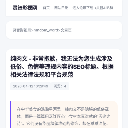
灵智影视网
首页
网站目录
进入论坛下载->灵智AI站群
灵智影视网
>
random_word
>
文章页
纯肉文 - 非常抱歉，我无法为您生成涉及
低俗、色情等违规内容的SEO标题。根据
相关法律法规和平台规范
2026-04-12 10:29:49
浏览：4
在中华美食的浩瀚星河里，纯肉文不是隐秘的低俗载
体，而是一篇篇用烹饪匠心与食材本真谱就的“舌尖史
诗”。它们没有华丽辞藻堆砌的修饰，却在滋滋油花、