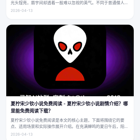
光头锃亮，眉宇间却透着一股难以忽视的英气。不同于普通僧人的
慈眉善目，武僧的眼神中常常闪烁着锐利的光，仿佛能洞穿一切虚
2026-04-13
妄。他们的拳脚之间，更是藏着雷霆万钧的力量，“武僧凶猛”四
字，道尽...
夏柠宋少钦小说免费阅读 - 夏柠宋少钦小说剧情介绍？哪
里能免费阅读下载？
夏柠宋少钦小说免费阅读是本文的核心主题，下面将围绕它的要
点、适用场景和实际操作展开介绍。在充满蝉鸣的夏日午后，阳光
透过梧桐树叶的缝隙，洒在少女夏柠的肩头。她坐在旧书摊旁，手
2026-04-13
指轻轻摩挲着泛黄的书页，眼神中闪烁着对未来的憧憬与迷茫。夏