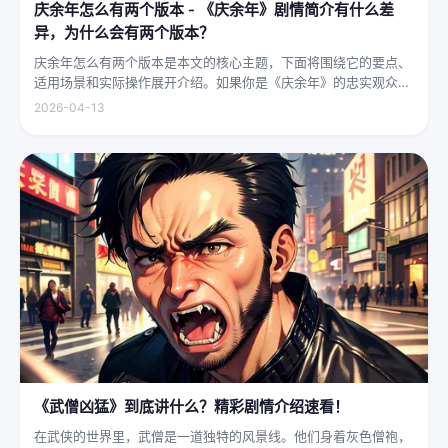
庆余年怎么有两个版本 - 《庆余年》剧情简介有什么差
异，为什么会有两个版本？
庆余年怎么有两个版本是本文的核心主题，下面将围绕它的要点、
适用场景和实际操作展开介绍。如果你是《庆余年》的忠实观众，
可能会发现这部剧在不同视频平台上呈现出两个略有差异的版本，
2026-04-13
不少观众对此感到好奇：明明是同一部剧，怎么会有两个版本呢？
首先要...
《武僧凶猛》到底讲什么？精彩剧情介绍速看！
在武侠的世界里，武僧是一道独特的风景线。他们身着灰色僧袍，