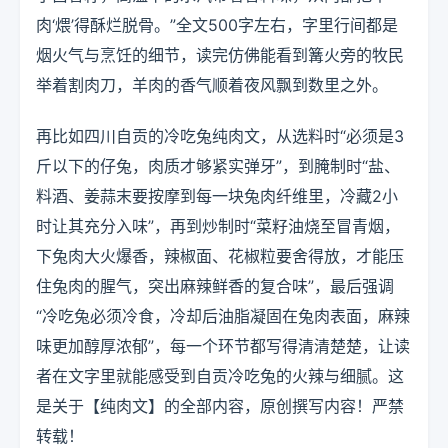
肉‘煨’得酥烂脱骨。”全文500字左右，字里行间都是
烟火气与烹饪的细节，读完仿佛能看到篝火旁的牧民
举着割肉刀，羊肉的香气顺着夜风飘到数里之外。
再比如四川自贡的冷吃兔纯肉文，从选料时“必须是3
斤以下的仔兔，肉质才够紧实弹牙”，到腌制时“盐、
料酒、姜蒜末要按摩到每一块兔肉纤维里，冷藏2小
时让其充分入味”，再到炒制时“菜籽油烧至冒青烟，
下兔肉大火爆香，辣椒面、花椒粒要舍得放，才能压
住兔肉的腥气，突出麻辣鲜香的复合味”，最后强调
“冷吃兔必须冷食，冷却后油脂凝固在兔肉表面，麻辣
味更加醇厚浓郁”，每一个环节都写得清清楚楚，让读
者在文字里就能感受到自贡冷吃兔的火辣与细腻。这
是关于【纯肉文】的全部内容，原创撰写内容！严禁
转载！