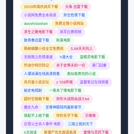
2009年国庆阅兵下载
大鱼 迅雷下载
小说网免费全本阅读
异空危情下载
daoshixiashan
免费言情小说网站
求生之路电影下载
高军比赛视频
致青春迅雷下载
秋喜电影
杨柳细腰小说全文免费阅
SJM天天向上
无极限之危情速递
h漫大全
蓝精灵电影下载
乔迪尔特历险记
关于史蒂夫的一切
豪门囚妻
人潮汹涌在线高清观看
类似俊男坊的小说
风月鉴小说论坛
z 108弃城
盗墓笔记在线观看
秘史电视剧
一夜未了情电影下载
超时空接触下载
异形大战铁血战士bd
魔女九命
至尊神殿陆鸣最新章节
我配不上她下载
你的名字下载
王维维
白雪公主杀人事件 电影
三国之我封天下
h文阅读
新僵尸先生国语高清
爱情与灵药下载