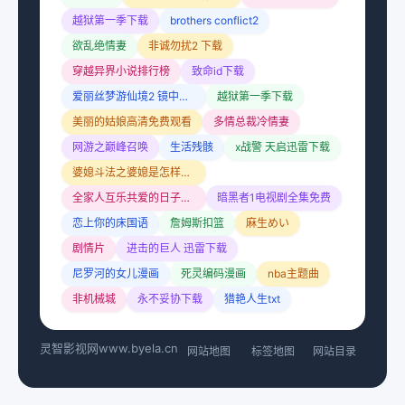
越狱第一季下载
brothers conflict2
欲乱绝情妻
非诚勿扰2 下载
穿越异界小说排行榜
致命id下载
爱丽丝梦游仙境2 镜中奇遇记 电影
越狱第一季下载
美丽的姑娘高清免费观看
多情总裁冷情妻
网游之巅峰召唤
生活残骸
x战警 天启迅雷下载
婆媳斗法之婆媳是怎样炼成的
全家人互乐共爱的日子小说
暗黑者1电视剧全集免费
恋上你的床国语
詹姆斯扣篮
麻生めい
剧情片
进击的巨人 迅雷下载
尼罗河的女儿漫画
死灵编码漫画
nba主题曲
非机械城
永不妥协下载
猎艳人生txt
灵智影视网
www.byela.cn
网站地图
标签地图
网站目录