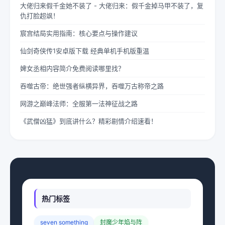
大佬归来假千金她不装了 - 大佬归来：假千金掉马甲不装了，复
仇打脸超飒！
宸宫结局实用指南：核心要点与操作建议
仙剑奇侠传1安卓版下载 经典单机手机版重温
婢女丞相内容简介免费阅读哪里找？
吞噬古帝：绝世强者纵横异界，吞噬万古称帝之路
网游之巅峰法师：全服第一法神征战之路
《武僧凶猛》到底讲什么？精彩剧情介绍速看！
热门标签
seven something
封魔少年焰与阵