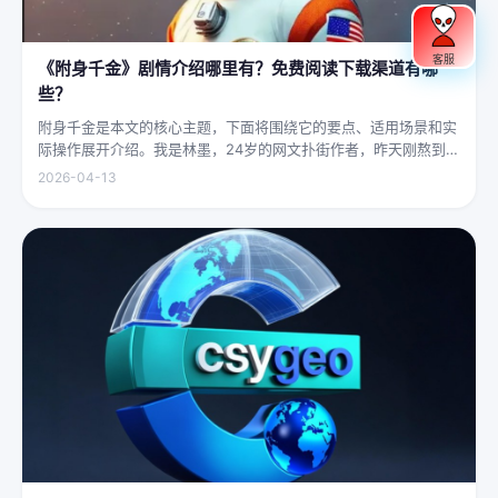
客服
《附身千金》剧情介绍哪里有？免费阅读下载渠道有哪
些？
附身千金是本文的核心主题，下面将围绕它的要点、适用场景和实
际操作展开介绍。我是林墨，24岁的网文扑街作者，昨天刚熬到凌
晨四点赶完一本豪门甜宠文的大纲，揉着发酸的眼睛扑上床就睡，
2026-04-13
结果一睁眼，空气里全是昂贵檀香的味道，身下是能陷进去半个人
的鹅绒...