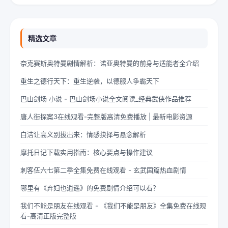
柠出身平凡...
精选文章
奈克赛斯奥特曼剧情解析：诺亚奥特曼的前身与适能者全介绍
重生之德行天下：重生逆袭，以德服人争霸天下
巴山剑场 小说 - 巴山剑场小说全文阅读_经典武侠作品推荐
唐人街探案3在线观看-完整版高清免费播放 | 最新电影资源
白洁让高义别拔出来：情感抉择与悬念解析
摩托日记下载实用指南：核心要点与操作建议
刺客伍六七第二季全集免费在线观看 - 玄武国篇热血剧情
哪里有《弃妇也逍遥》的免费剧情介绍可以看？
我们不能是朋友在线观看 - 《我们不能是朋友》全集免费在线观
看-高清正版完整版