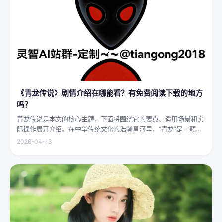
《青龙传说》剧情介绍在哪能看？有免费阅读下载的地方
吗？
青龙传说是本文的核心主题，下面将围绕它的要点、适用场景和实
际操作展开介绍。在中华传统文化的浩瀚星河里，“青龙”是一颗璀
璨夺目的明珠，它与白虎、朱雀、玄武并称“四灵”，雄踞东方，是
2026-04-13
古代先民对天地自然敬畏与想象的结晶。关于青龙的传说，在神州
大地...