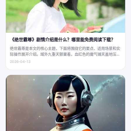
《绝世霸尊》剧情介绍是什么？哪里能免费阅读下载？
绝世霸尊是本文的核心主题，下面将围绕它的要点、适用场景和实
际操作展开介绍。域外九重天颤栗着，血红色的魔气铺天盖地压向
人间界最后一道防线——诛仙阵。阵中百万仙神联军已是强弩之
2026-04-13
末，掌教真人灰袍染血，握着诛仙符的手不住颤抖，看着阵外那尊
身高万丈、...