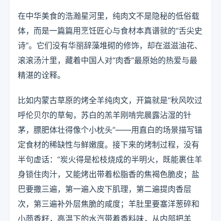
在中华美食的浩瀚星河里，纯肉文不是隐秘的低俗载
体，而是一篇篇用烹饪匠心与食材本真谱就的“舌尖史
诗”。它们没有华丽辞藻堆砌的修饰，却在滋滋油花、
滚滚汤汁里，藏着中国人对“肉香”最原始的热爱与最
精湛的诠释。
比如内蒙古草原的烤全羊纯肉文，开篇就是“秋风吹过
呼伦贝尔的草甸，苏白的羔羊刚啃完晨露沾湿的针
茅，膘肥体壮得像个小枕头”——用直白的场景描写锚
定食材的稀缺性与鲜嫩度。接下来的烤制过程，没有
半句虚话：“炭火得是松枝烧成的半明火，既能裹住羊
身锁住肉汁，又能烤出带着松脂香的焦褐色脆皮；盐
巴要撒三遍，第一遍入皮下肌理，第二遍提肉香层
次，第三遍补外层焦脆的咸度；羊肚里要塞洋葱碎和
小茴香籽，高温下的水汽带着香料味，从内部把羊