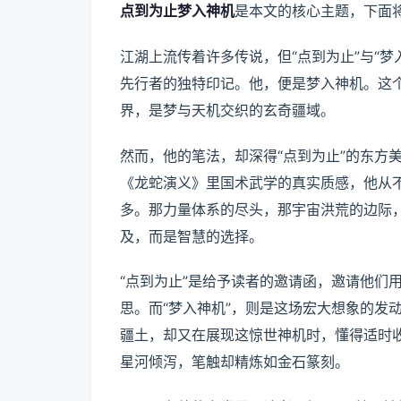
点到为止梦入神机
是本文的核心主题，下面
江湖上流传着许多传说，但“点到为止”与“
先行者的独特印记。他，便是梦入神机。这个
界，是梦与天机交织的玄奇疆域。
然而，他的笔法，却深得“点到为止”的东方
《龙蛇演义》里国术武学的真实质感，他从
多。那力量体系的尽头，那宇宙洪荒的边际
及，而是智慧的选择。
“点到为止”是给予读者的邀请函，邀请他们
思。而“梦入神机”，则是这场宏大想象的发
疆土，却又在展现这惊世神机时，懂得适时
星河倾泻，笔触却精炼如金石篆刻。