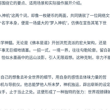
将围绕它的要点、适用场景和实际操作展开介绍。
梦入神机”这两个词，却像一枚硬币的两面，共同铸就了一位网络文
名字本身，便是一场盛大的“梦入神机”，仿佛在宣告其笔下世
美学神髓。无论是《佛本是道》开创洪荒流派的宏大架构，还是
不事无巨细地填塞。一招一式，一境一界，往往勾勒轮廓，留白
，恰似水墨画中的远山淡影，引人无限遐想。这种克制，非力不
用自己的想象去补全世界的细节，用自身的感悟去体味力量的哲
动机与导航仪。他总能梦他人所未梦，神机独运，辟出崭新的设
收手，止于当止之处。这便形成了一种独特的张力：世界观磅礴