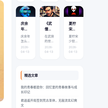
面将围
面将围
面将围
看？
哪里
免费
绕它的
绕它的
绕它的
有免
能免
阅读
要点、
要点、
要点、
费阅
费阅
下载
适用场
适用场
适用场
读下
读下
渠道
景和实
景和实
景和实
庆余
《武
夏柠
载的
载？
有哪
际操作
际操作
际操作
年怎
僧凶
宋少
展开介
展开介
展开介
地方
些？
么有
猛》
钦小
庆余年
在武侠
夏柠宋
绍。在
绍。域
绍。我
吗？
两个
到底
说免
怎么有
的世界
少钦小
中华传
外九重
是林
版本 -
讲什
费阅
两个版
里，武
说免费
统文化
天颤栗
墨，
2026-
2026-
2026-
本是本
僧是一
阅读是
的浩瀚
着，血
24岁
《庆
么？
读 -
04-13
04-13
04-13
文的核
道独特
本文的
星河
红色的
的网文
余
精彩
夏柠
心主
的风景
核心主
里，
魔气铺
扑街作
年》
剧情
宋少
题，下
线。他
题，下
“青龙”
天盖地
者，昨
剧情
介绍
钦小
面将围
们身着
面将围
是一颗
压向人
天刚熬
简介
速
说剧
绕它的
灰色僧
绕它的
璀璨夺
间界最
到凌晨
精选文章
有什
看！
情介
要点、
袍，光
要点、
目的明
后一道
四点赶
么差
绍？
适用场
头锃
适用场
珠，它
防线
完一本
我的青春都是你：回忆里的青春故事与成
景和实
亮，眉
景和实
与白
——诛
豪门甜
异，
哪里
长印记
际操作
宇间却
际操作
虎、朱
仙阵。
宠文的
为什
能免
展开介
透着一
展开介
雀、玄
阵中百
大纲，
君逍遥开局签到荒古圣体，无敌流玄幻爽
么会
费阅
绍。如
股难以
绍。在
武并称
万仙神
揉着发
文
有两
读下