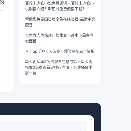
的
夏柠宋少钦小说免费阅读 - 夏柠宋少钦小
两个版
“武僧
茫。夏
说剧情介绍？哪里能免费阅读下载？
本呢？
凶猛”
柠出身
个
首先
四字，
平凡...
雷欧奥特曼国语版全集在线观看-高清中文
要...
道尽...
配音
巨型食人鱼惊现！揭秘亚马逊水下霸主真
实面目
百万up学神天天演我：爆笑名场面全解析
唐人街探案3免费观看完整电影 - 唐人街
探案3免费观看完整版高清 - 在线播放电
影全片