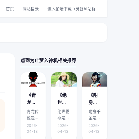
首页
网站目录
进入论坛下载->灵智AI站群
点到为止梦入神机相关推荐
《青
《绝
《附
龙传
世霸
身千
说》
尊》
金》
青龙传
绝世霸
附身千
剧情
剧情
剧情
说是本
尊是本
金是本
介绍
介绍
介绍
文的核
文的核
文的核
2026-
2026-
2026-
心主
心主
心主
在哪
是什
哪里
04-13
04-13
04-13
题，下
题，下
题，下
能
么？
有？