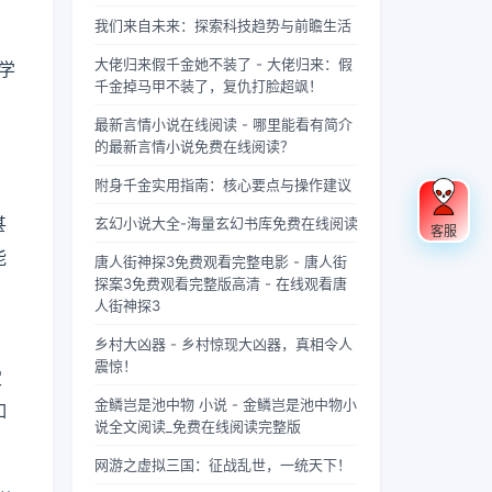
果你是
忽视的
充满蝉
“四
联军已
酸的眼
个版
载？
《庆余
英气。
鸣的夏
灵”，
是强弩
睛扑上
我们来自未来：探索科技趋势与前瞻生活
本？
年》的
不同于
日午
雄踞东
之末，
床就
大佬归来假千金她不装了 - 大佬归来：假
学
忠实观
普通僧
后，阳
方，是
掌教真
睡，结
千金掉马甲不装了，复仇打脸超飒！
众，可
人的慈
光透过
古代先
人灰袍
果一睁
能会发
眉善
梧桐树
民对天
染血，
眼，空
最新言情小说在线阅读 - 哪里能看有简介
现这部
目，武
叶的缝
地自然
握着诛
气里全
的最新言情小说免费在线阅读？
剧在不
僧的眼
隙，洒
敬畏与
仙符的
是昂贵
同视频
神中常
在少女
想象的
手不住
檀香的
附身千金实用指南：核心要点与操作建议
平台上
常闪烁
夏柠的
结晶。
颤抖，
味道，
甚
呈现出
着锐利
肩头。
关于青
看着阵
身下是
玄幻小说大全-海量玄幻书库免费在线阅读
客服
两个略
的光，
她坐在
龙的传
外那尊
能陷进
能
唐人街神探3免费观看完整电影 - 唐人街
有差异
仿佛能
旧书摊
说，在
身高万
去半个
探案3免费观看完整版高清 - 在线观看唐
的版
洞穿一
旁，手
神州大
丈、...
人的鹅
人街神探3
本，不
切虚
指轻轻
地...
绒...
少观众
妄。他
摩挲着
乡村大凶器 - 乡村惊现大凶器，真相令人
对此感
们的拳
泛黄的
震惊！
定
到好
脚之
书页，
奇：明
间，更
眼神中
金鳞岂是池中物 小说 - 金鳞岂是池中物小
如
明是同
是藏着
闪烁着
说全文阅读_免费在线阅读完整版
一部
雷霆万
对未来
剧，怎
钧的力
的憧憬
网游之虚拟三国：征战乱世，一统天下！
么会有
量，
与迷