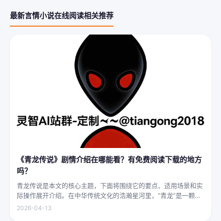
最新言情小说在线阅读相关推荐
《青龙传说》剧情介绍在哪能看？有免费阅读下载的地方
吗？
青龙传说是本文的核心主题，下面将围绕它的要点、适用场景和实
际操作展开介绍。在中华传统文化的浩瀚星河里，“青龙”是一颗璀
璨夺目的明珠，它与白虎、朱雀、玄武并称“四灵”，雄踞东方，是
2026-04-13
古代先民对天地自然敬畏与想象的结晶。关于青龙的传说，在神州