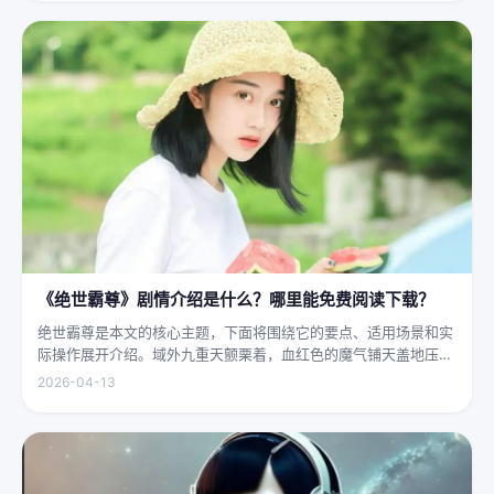
大地...
《绝世霸尊》剧情介绍是什么？哪里能免费阅读下载？
绝世霸尊是本文的核心主题，下面将围绕它的要点、适用场景和实
际操作展开介绍。域外九重天颤栗着，血红色的魔气铺天盖地压向
人间界最后一道防线——诛仙阵。阵中百万仙神联军已是强弩之
2026-04-13
末，掌教真人灰袍染血，握着诛仙符的手不住颤抖，看着阵外那尊
身高万丈、...