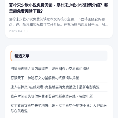
夏柠宋少钦小说免费阅读 - 夏柠宋少钦小说剧情介绍？哪
里能免费阅读下载？
夏柠宋少钦小说免费阅读是本文的核心主题，下面将围绕它的要
点、适用场景和实际操作展开介绍。在充满蝉鸣的夏日午后，阳光
透过梧桐树叶的缝隙，洒在少女夏柠的肩头。她坐在旧书摊旁，手
2026-04-13
指轻轻摩挲着泛黄的书页，眼神中闪烁着对未来的憧憬与迷茫。夏
柠出身平凡...
精选文章
明星潜规则之皇内幕曝光：娱乐圈权力交易真相揭秘
符镇天下：神秘符文力量解析与终极镇法揭秘
唐人街探案3在线观看-完整版高清免费播放 | 最新电影资源
我在时间尽头等你免费观看完整版高清在线 - 完整电影
女主故意穿真空去坐地铁小说 - 女主真空坐地铁小说：大胆诱惑
与心跳邂逅