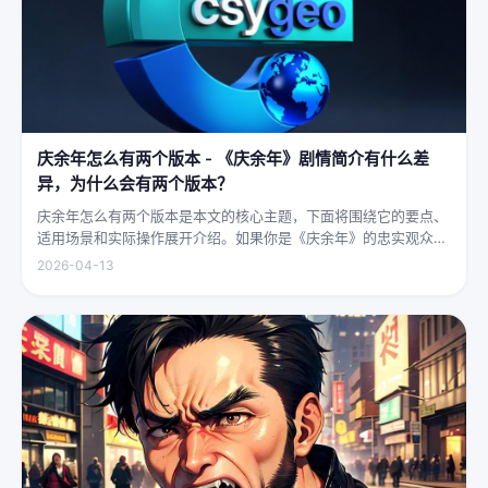
庆余年怎么有两个版本 - 《庆余年》剧情简介有什么差
异，为什么会有两个版本？
庆余年怎么有两个版本是本文的核心主题，下面将围绕它的要点、
适用场景和实际操作展开介绍。如果你是《庆余年》的忠实观众，
可能会发现这部剧在不同视频平台上呈现出两个略有差异的版本，
2026-04-13
不少观众对此感到好奇：明明是同一部剧，怎么会有两个版本呢？
首先要...