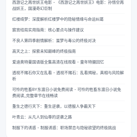
西游记之再世妖王电影 - 《西游记之再世妖王》电影：孙悟空再
战妖王，国漫奇幻巨制
红楼绮梦：深度解析红楼梦中的隐秘情缘与命运纠葛
宸宫结局实用指南：核心要点与操作建议
不良人第四季剧情解析：蚩梦与毒公的终极对决
高天之上：探索未知巅峰的终极指南
爱迪奥特曼国语版全集高清在线观看 - 童年特摄回忆
透视不赌石你又在乱看 - 透视不赌石：乱看揭秘，真相与风险解
析
可怜的牲畜BY东渡日小说免费阅读 - 可怜的牲畜东渡日小说免
费阅读_完整章节在线畅读
重生之德行天下：重生逆袭，以德服人争霸天下
叶青云：从凡人到仙尊的逆袭之路
制服下的诱惑 - 制服诱惑：职场禁恋与隐秘欲望的终极挑战