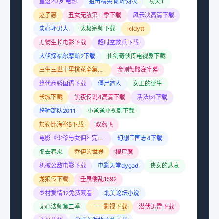
重返20岁 电影
狙击精英 巅峰对决
功夫1
赵子惠
丑女无敌第二季下载
风云决高清下载
忠心坏男人
太极宗师下载
loldytt
万物生长电影下载
超时空救兵下载
大侦探福尔摩斯2下载
仙剑奇侠传电视剧下载
三生三世十里桃花全集下载
金刚骷髅岛字幕
绝代商骄国语下载
僵尸道人
女王的诞生
长城下载
黑夜传说4高清下载
活法txt下载
特种部队2011
小爸爸电视剧下载
加勒比海盗5下载
双燕飞
电影《少爷与女佣》完整版
幻想三国志4下载
冬去春来
乔伊的世界
搜尸魔
机械公敌电影下载
电影天堂dygod
侠女的悲哀
龙狼传下载
壬辰倭乱1592
乡村爱情12免费观看
北美论坛小说
无心法师第二季
一一影视下载
潜伏迅雷下载