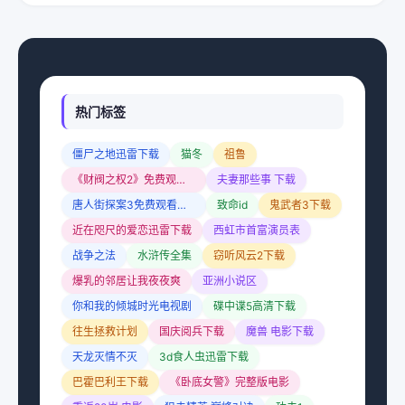
热门标签
僵尸之地迅雷下载
猫冬
祖鲁
《财阀之权2》免费观看中文版
夫妻那些事 下载
唐人街探案3免费观看完整电影
致命id
鬼武者3下载
近在咫尺的爱恋迅雷下载
西虹市首富演员表
战争之法
水浒传全集
窃听风云2下载
爆乳的邻居让我夜夜爽
亚洲小说区
你和我的倾城时光电视剧
碟中谍5高清下载
往生拯救计划
国庆阅兵下载
魔兽 电影下载
天龙灭情不灭
3d食人虫迅雷下载
巴霍巴利王下载
《卧底女警》完整版电影