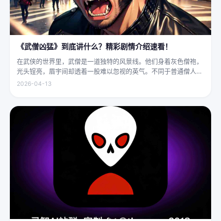
《武僧凶猛》到底讲什么？精彩剧情介绍速看！
在武侠的世界里，武僧是一道独特的风景线。他们身着灰色僧袍，
光头锃亮，眉宇间却透着一股难以忽视的英气。不同于普通僧人的
慈眉善目，武僧的眼神中常常闪烁着锐利的光，仿佛能洞穿一切虚
2026-04-13
妄。他们的拳脚之间，更是藏着雷霆万钧的力量，“武僧凶猛”四
字，道尽...