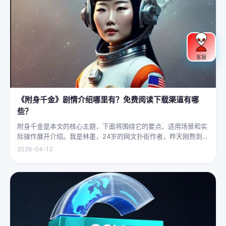
客服
《附身千金》剧情介绍哪里有？免费阅读下载渠道有哪
些？
附身千金是本文的核心主题，下面将围绕它的要点、适用场景和实
际操作展开介绍。我是林墨，24岁的网文扑街作者，昨天刚熬到凌
晨四点赶完一本豪门甜宠文的大纲，揉着发酸的眼睛扑上床就睡，
2026-04-13
结果一睁眼，空气里全是昂贵檀香的味道，身下是能陷进去半个人
的鹅绒...