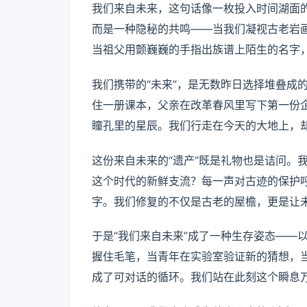
我们来自未来，这句话像一枚投入时间湖面
而是一种隐秘的共鸣——当我们凝视古老岩
当祖父用颤巍巍的手指出族谱上陌生的名字
我们携带的“未来”，是无数昨日选择堆叠成
住一册课本，父亲在改革春风里写下第一份
瞳孔里的星辰。我们行走在今天的大地上，
这份来自未来的“遗产”既是礼物也是诘问。
这个时代的新鲜支流？每一声对古迹的保护
字。我们修复的不仅是古老的屋檐，更是让
于是“我们来自未来”成了一种生存姿态——
握住毛笔，当青年在实验室验证新的猜想，
成了可对话的循环。我们站在此刻这个瞬息