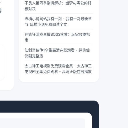
并
不良人第四季剧情解析：蚩梦与毒公的终
两个版
“武僧
茫。夏
极对决
本呢？
凶猛”
柠出身
得
首先
四字，
平凡...
纵横小说网站我有一剑 - 我有一剑最新章
要...
道尽...
节_纵横小说免费阅读全文
在疯狂游戏里被BOSS疼爱：玩家攻略指
南
仙剑奇侠传1全集高清在线观看 - 经典仙
侠剧完整版
太古神王电视剧免费观看全集 - 太古神王
电视剧全集免费观看 - 高清正版在线播放