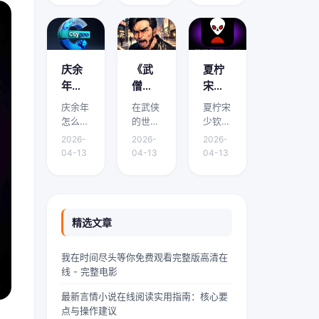
面将围
面将围
面将围
看？
哪里
免费
绕它的
绕它的
绕它的
有免
能免
阅读
要点、
要点、
要点、
费阅
费阅
下载
适用场
适用场
适用场
读下
读下
渠道
景和实
景和实
景和实
庆余
《武
夏柠
载的
载？
有哪
际操作
际操作
际操作
年怎
僧凶
宋少
展开介
展开介
展开介
地方
些？
么有
猛》
钦小
庆余年
在武侠
夏柠宋
绍。在
绍。域
绍。我
吗？
两个
到底
说免
怎么有
的世界
少钦小
中华传
外九重
是林
版本 -
讲什
费阅
两个版
里，武
说免费
统文化
天颤栗
墨，
2026-
2026-
2026-
本是本
僧是一
阅读是
的浩瀚
着，血
24岁
《庆
么？
读 -
04-13
04-13
04-13
文的核
道独特
本文的
星河
红色的
的网文
余
精彩
夏柠
心主
的风景
核心主
里，
魔气铺
扑街作
年》
剧情
宋少
题，下
线。他
题，下
“青龙”
天盖地
者，昨
剧情
介绍
钦小
面将围
们身着
面将围
是一颗
压向人
天刚熬
简介
速
说剧
绕它的
灰色僧
绕它的
璀璨夺
间界最
到凌晨
精选文章
有什
看！
情介
要点、
袍，光
要点、
目的明
后一道
四点赶
么差
绍？
适用场
头锃
适用场
珠，它
防线
完一本
我在时间尽头等你免费观看完整版高清在
景和实
亮，眉
景和实
与白
——诛
豪门甜
异，
哪里
线 - 完整电影
际操作
宇间却
际操作
虎、朱
仙阵。
宠文的
为什
能免
展开介
透着一
展开介
雀、玄
阵中百
大纲，
最新言情小说在线阅读实用指南：核心要
么会
费阅
绍。如
股难以
绍。在
武并称
万仙神
揉着发
点与操作建议
有两
读下