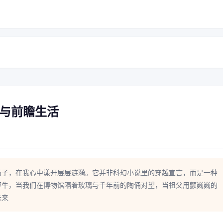
与前瞻生活
石子，在我心中漾开层层涟漪。它并非科幻小说里的穿越宣言，而是一种
野牛，当我们在博物馆隔着玻璃与千年前的陶俑对望，当祖父用颤巍巍的
未来