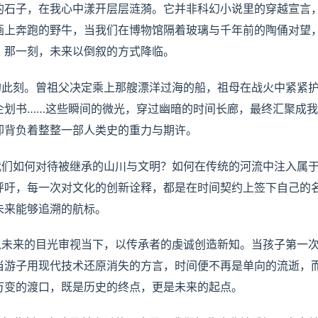
的石子，在我心中漾开层层涟漪。它并非科幻小说里的穿越宣言
画上奔跑的野牛，当我们在博物馆隔着玻璃与千年前的陶俑对望
，那一刻，未来以倒叙的方式降临。
的此刻。曾祖父决定乘上那艘漂洋过海的船，祖母在战火中紧紧
企划书……这些瞬间的微光，穿过幽暗的时间长廊，最终汇聚成
却背负着整整一部人类史的重力与期许。
我们如何对待被继承的山川与文明？如何在传统的河流中注入属
呼吁，每一次对文化的创新诠释，都是在时间契约上签下自己的
未来能够追溯的航标。
以未来的目光审视当下，以传承者的虔诚创造新知。当孩子第一
当游子用现代技术还原消失的方言，时间便不再是单向的流逝，
万变的渡口，既是历史的终点，更是未来的起点。