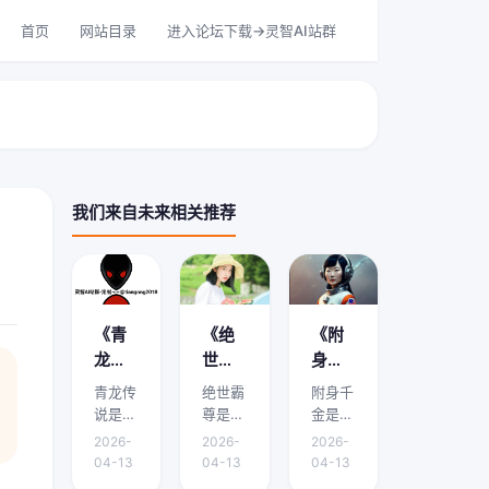
首页
网站目录
进入论坛下载->灵智AI站群
我们来自未来相关推荐
《青
《绝
《附
龙传
世霸
身千
说》
尊》
金》
青龙传
绝世霸
附身千
剧情
剧情
剧情
说是本
尊是本
金是本
介绍
介绍
介绍
文的核
文的核
文的核
2026-
2026-
2026-
心主
心主
心主
在哪
是什
哪里
04-13
04-13
04-13
题，下
题，下
题，下
能
么？
有？