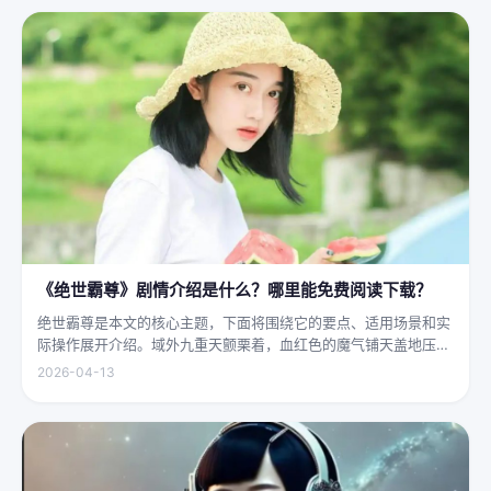
大地...
《绝世霸尊》剧情介绍是什么？哪里能免费阅读下载？
绝世霸尊是本文的核心主题，下面将围绕它的要点、适用场景和实
际操作展开介绍。域外九重天颤栗着，血红色的魔气铺天盖地压向
人间界最后一道防线——诛仙阵。阵中百万仙神联军已是强弩之
2026-04-13
末，掌教真人灰袍染血，握着诛仙符的手不住颤抖，看着阵外那尊
身高万丈、...