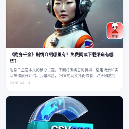
客服
《附身千金》剧情介绍哪里有？免费阅读下载渠道有哪
些？
附身千金是本文的核心主题，下面将围绕它的要点、适用场景和实
际操作展开介绍。我是林墨，24岁的网文扑街作者，昨天刚熬到凌
晨四点赶完一本豪门甜宠文的大纲，揉着发酸的眼睛扑上床就睡，
2026-04-13
结果一睁眼，空气里全是昂贵檀香的味道，身下是能陷进去半个人
的鹅绒...