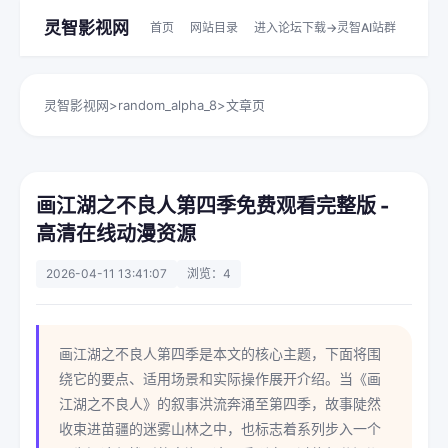
灵智影视网
首页
网站目录
进入论坛下载->灵智AI站群
灵智影视网
>
random_alpha_8
>
文章页
画江湖之不良人第四季免费观看完整版 -
高清在线动漫资源
2026-04-11 13:41:07
浏览：4
画江湖之不良人第四季是本文的核心主题，下面将围
绕它的要点、适用场景和实际操作展开介绍。当《画
江湖之不良人》的叙事洪流奔涌至第四季，故事陡然
收束进苗疆的迷雾山林之中，也标志着系列步入一个