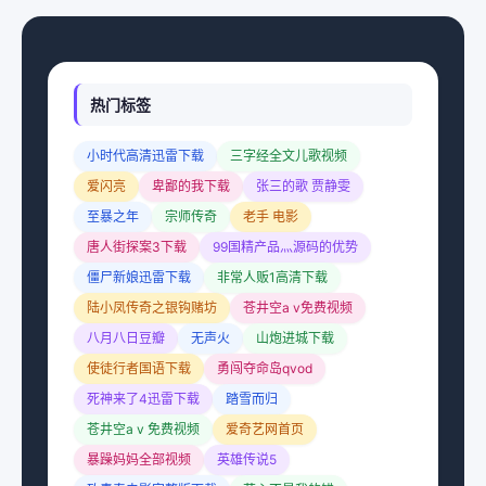
热门标签
小时代高清迅雷下载
三字经全文儿歌视频
爱闪亮
卑鄙的我下载
张三的歌 贾静雯
至暴之年
宗师传奇
老手 电影
唐人街探案3下载
99国精产品灬源码的优势
僵尸新娘迅雷下载
非常人贩1高清下载
陆小凤传奇之银钩赌坊
苍井空a v免费视频
八月八日豆瓣
无声火
山炮进城下载
使徒行者国语下载
勇闯夺命岛qvod
死神来了4迅雷下载
踏雪而归
苍井空a v 免费视频
爱奇艺网首页
暴躁妈妈全部视频
英雄传说5