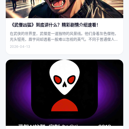
《武僧凶猛》到底讲什么？精彩剧情介绍速看！
在武侠的世界里，武僧是一道独特的风景线。他们身着灰色僧袍，
光头锃亮，眉宇间却透着一股难以忽视的英气。不同于普通僧人的
慈眉善目，武僧的眼神中常常闪烁着锐利的光，仿佛能洞穿一切虚
2026-04-13
妄。他们的拳脚之间，更是藏着雷霆万钧的力量，“武僧凶猛”四
字，道尽...