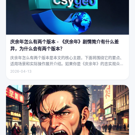
庆余年怎么有两个版本 - 《庆余年》剧情简介有什么差
异，为什么会有两个版本？
庆余年怎么有两个版本是本文的核心主题，下面将围绕它的要点、
适用场景和实际操作展开介绍。如果你是《庆余年》的忠实观众，
可能会发现这部剧在不同视频平台上呈现出两个略有差异的版本，
2026-04-13
不少观众对此感到好奇：明明是同一部剧，怎么会有两个版本呢？
首先要...