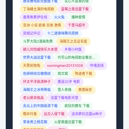
致青春电影完整版下载
花心不是我的错
丁海峰主演的电视剧
蓝莓之夜迅雷下载
香蒸焦蕉伊在线
火火兔
播种爱情
亚洲 小说 欧美 另类 激情
千里马超市
双城记中记
十二道锋味腾讯视频
斗罗大陆2漫画免费
海贼王之无证名医
颖儿刘恺威快乐大本营
乡艳小村医
世界大战迅雷下载
代号山豹电视剧全集在线观看
天黑前抱兔
runningman20131006
夺魂连线
色婷婷综合缴情综
周文斌
殉道者下载
环太平洋高清种子
重返20岁 电影
海贼王之冰帝降临
雪人奇缘
黄蓉秘史
老公绝非极品
迅雷下载电影天堂
舌尖上的中国高清下载
疯狂的赛车 下载
樱井玲香
远古入侵下载
泷泽萝拉迅雷bt种子
草食男之桃花期
火星救援迅雷下载