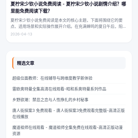
夏柠宋少钦小说免费阅读 - 夏柠宋少钦小说剧情介绍？哪
里能免费阅读下载？
夏柠宋少钦小说免费阅读是本文的核心主题，下面将围绕它的要
点、适用场景和实际操作展开介绍。在充满蝉鸣的夏日午后，阳光
透过梧桐树叶的缝隙，洒在少女夏柠的肩头。她坐在旧书摊旁，手
2026-04-13
指轻轻摩挲着泛黄的书页，眼神中闪烁着对未来的憧憬与迷茫。夏
柠出身平凡...
精选文章
超级位面教师：在线辅导与跨维度教学新体验
雷欧奥特曼全集高清在线观看-昭和系奥特曼系列作品
乡野欲潮：禁忌之恋与人性挣扎的乡村秘事
唐人街探案3 免费观看 - 唐人街探案3免费观看完整版-高清正版
在线播放
魔道祖师在线观看 - 魔道祖师全集免费在线观看-高清正版动漫
资源