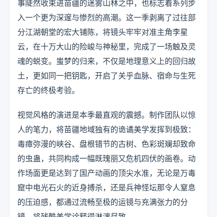
事陡然收束进苗疆的迷雾山林之中，也标志着系列步
入一个更为深邃与惨烈的高潮。这一季剥离了过往部
分江湖朝堂的宏大铺陈，将镜头牢牢对准主角李星
云，在十万大山的险峻与神秘里，完成了一场触及灵
魂的蜕变。蚩梦的归来，不仅是地理意义上的回归故
土，更如同一把钥匙，开启了关乎血脉、宿命与生死
存亡的终极考验。
视觉风格的演进是本季最直观的震撼。制作团队以惊
人的笔力，将苗疆地域独有的诡谲美学发挥到极致：
毒瘴弥漫的峡谷、盘根错节的古树、色彩斑斓却致命
的虫蛊，共同构成一幅既瑰丽又危机四伏的画卷。动
作场面更是达到了国产动画的顶尖水准，无论是万毒
窟中电光石火的近身搏杀，还是兵神怪坛那令人窒息
的压迫感，都通过流畅至极的运镜与充满张力的分
镜，将残酷美学诠释得淋漓尽致。