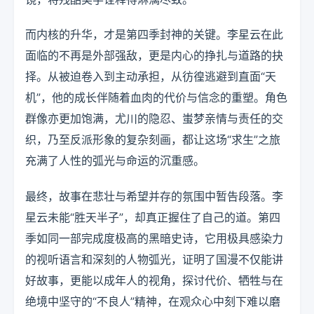
而内核的升华，才是第四季封神的关键。李星云在此
面临的不再是外部强敌，更是内心的挣扎与道路的抉
择。从被迫卷入到主动承担，从彷徨逃避到直面“天
机”，他的成长伴随着血肉的代价与信念的重塑。角色
群像亦更加饱满，尤川的隐忍、蚩梦亲情与责任的交
织，乃至反派形象的复杂刻画，都让这场“求生”之旅
充满了人性的弧光与命运的沉重感。
最终，故事在悲壮与希望并存的氛围中暂告段落。李
星云未能“胜天半子”，却真正握住了自己的道。第四
季如同一部完成度极高的黑暗史诗，它用极具感染力
的视听语言和深刻的人物弧光，证明了国漫不仅能讲
好故事，更能以成年人的视角，探讨代价、牺牲与在
绝境中坚守的“不良人”精神，在观众心中刻下难以磨