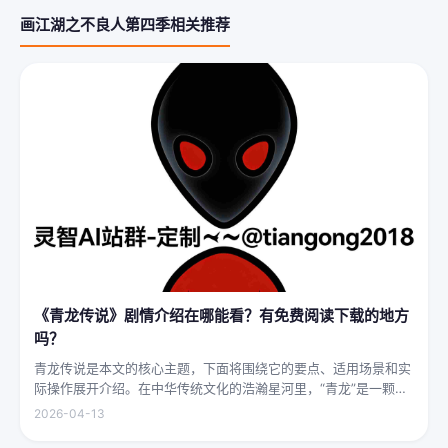
画江湖之不良人第四季相关推荐
《青龙传说》剧情介绍在哪能看？有免费阅读下载的地方
吗？
青龙传说是本文的核心主题，下面将围绕它的要点、适用场景和实
际操作展开介绍。在中华传统文化的浩瀚星河里，“青龙”是一颗璀
璨夺目的明珠，它与白虎、朱雀、玄武并称“四灵”，雄踞东方，是
2026-04-13
古代先民对天地自然敬畏与想象的结晶。关于青龙的传说，在神州