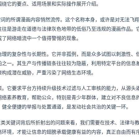
围绕它的要点、适用场景和实际操作展开介绍。
键词的所谓漫画内容悄然流传。这个名称本身，或许是对无法飞
往往是游走在道德与法律灰色地带的低俗乃至违规的漫画作品。
成了网络暗流中一个值得警惕的现象。
治理的复杂性与长期性。它并非孤例，而是众多试图以刺激性、
粕之一。其生产与传播链条往往较为隐蔽，利用特定平台的信息
康构成潜在威胁，严重污染了网络生态环境。
策。它要求平台方持续升级技术过滤与人工审核的能力，从源头
网络素养教育，帮助公众，特别是青少年群体，建立对不良信息
。健全便捷的举报与处置通道，是发动社会共治的关键一环。
这类关键词背后所折射出的问题来看，我们需要在技术、法律与
络环境，才能让信息的翅膀承载健康有益的内容，真正自由而有