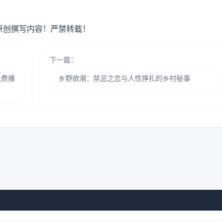
原创撰写内容！严禁转载！
下一篇：
免费播
乡野欲潮：禁忌之恋与人性挣扎的乡村秘事