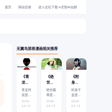
首页
网站目录
进入论坛下载->灵智AI站群
无翼鸟邪恶漫画相关推荐
《青
《绝
《附
龙传
世霸
身千
说》
尊》
金》
青龙传
绝世霸
附身千
剧情
剧情
剧情
说是本
尊是本
金是本
介绍
介绍
介绍
文的核
文的核
文的核
2026-
2026-
2026-
心主
心主
心主
在哪
是什
哪里
04-13
04-13
04-13
题，下
题，下
题，下
能
么？
有？