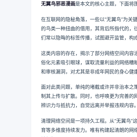
无翼鸟邪恶漫画
是本文的核心主题，下面将
在互联网的隐秘角落，一些以“无翼鸟”为关
的鸟类一种扭曲的借用，其背后所指代的，
们常以隐晦的标签传播，试图避开监管，构
这类内容的存在，揭示了部分网络空间内容
俗化元素吸引眼球，谋取流量利益的网络糟
和审核漏洞，对尤其是非成年网民的身心健
面对此类问题，单纯的堵截或许并非治本之
制其上传与扩散。同时，也呼唤更为完善的
辨识力与抵抗力，自觉远离并举报违规内容
清理网络空间是一项持久工程。从“无翼鸟”
育等多维度持续发力。唯有构建起清朗的网