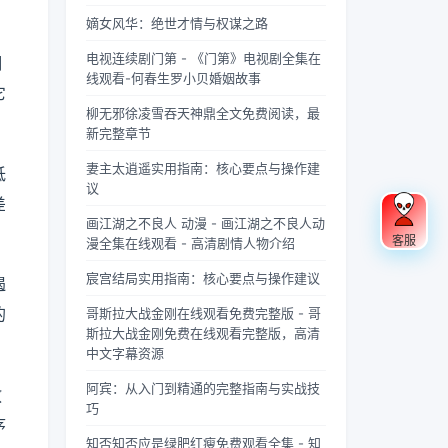
果你是
忽视的
充满蝉
“四
联军已
酸的眼
个版
载？
《庆余
英气。
鸣的夏
灵”，
是强弩
睛扑上
嫡女风华：绝世才情与权谋之路
本？
年》的
不同于
日午
雄踞东
之末，
床就
电视连续剧门第 - 《门第》电视剧全集在
翔
忠实观
普通僧
后，阳
方，是
掌教真
睡，结
线观看-何春生罗小贝婚姻故事
众，可
人的慈
光透过
古代先
人灰袍
果一睁
它
能会发
眉善
梧桐树
民对天
染血，
眼，空
柳无邪徐凌雪吞天神鼎全文免费阅读，最
现这部
目，武
叶的缝
地自然
握着诛
气里全
新完整章节
剧在不
僧的眼
隙，洒
敬畏与
仙符的
是昂贵
同视频
神中常
在少女
想象的
手不住
檀香的
妻主太逍遥实用指南：核心要点与操作建
低
平台上
常闪烁
夏柠的
结晶。
颤抖，
味道，
议
差
呈现出
着锐利
肩头。
关于青
看着阵
身下是
两个略
的光，
她坐在
龙的传
外那尊
能陷进
画江湖之不良人 动漫 - 画江湖之不良人动
客服
有差异
仿佛能
旧书摊
说，在
身高万
去半个
漫全集在线观看 - 高清剧情人物介绍
的版
洞穿一
旁，手
神州大
丈、...
人的鹅
宸宫结局实用指南：核心要点与操作建议
遏
本，不
切虚
指轻轻
地...
绒...
少观众
妄。他
摩挲着
的
哥斯拉大战金刚在线观看免费完整版 - 哥
对此感
们的拳
泛黄的
斯拉大战金刚免费在线观看完整版，高清
到好
脚之
书页，
中文字幕资源
奇：明
间，更
眼神中
明是同
是藏着
闪烁着
阿宾：从入门到精通的完整指南与实战技
教
一部
雷霆万
对未来
巧
剧，怎
钧的力
的憧憬
序
么会有
量，
与迷
知否知否应是绿肥红瘦免费观看全集 - 知