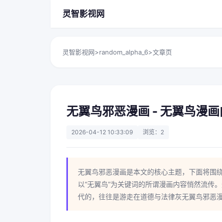
灵智影视网
灵智影视网
>
random_alpha_6
>
文章页
无翼鸟邪恶漫画 - 无翼鸟漫
2026-04-12 10:33:09
浏览：2
无翼鸟邪恶漫画是本文的核心主题，下面将围
以“无翼鸟”为关键词的所谓漫画内容悄然流传
代的，往往是游走在道德与法律灰无翼鸟邪恶