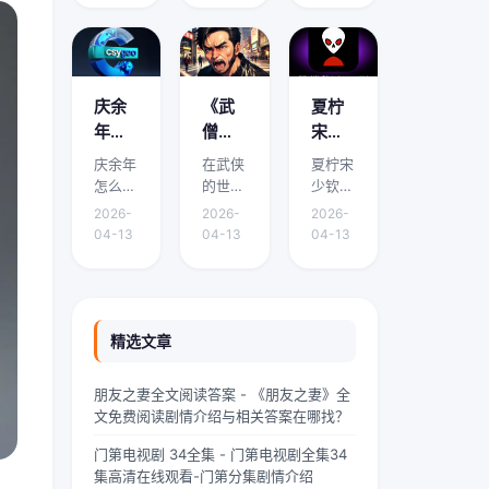
面将围
面将围
面将围
看？
哪里
免费
绕它的
绕它的
绕它的
有免
能免
阅读
要点、
要点、
要点、
费阅
费阅
下载
适用场
适用场
适用场
读下
读下
渠道
景和实
景和实
景和实
庆余
《武
夏柠
载的
载？
有哪
际操作
际操作
际操作
年怎
僧凶
宋少
展开介
展开介
展开介
地方
些？
么有
猛》
钦小
庆余年
在武侠
夏柠宋
绍。在
绍。域
绍。我
吗？
两个
到底
说免
怎么有
的世界
少钦小
中华传
外九重
是林
版本 -
讲什
费阅
两个版
里，武
说免费
统文化
天颤栗
墨，
2026-
2026-
2026-
本是本
僧是一
阅读是
的浩瀚
着，血
24岁
《庆
么？
读 -
04-13
04-13
04-13
文的核
道独特
本文的
星河
红色的
的网文
余
精彩
夏柠
心主
的风景
核心主
里，
魔气铺
扑街作
年》
剧情
宋少
题，下
线。他
题，下
“青龙”
天盖地
者，昨
剧情
介绍
钦小
面将围
们身着
面将围
是一颗
压向人
天刚熬
简介
速
说剧
绕它的
灰色僧
绕它的
璀璨夺
间界最
到凌晨
精选文章
有什
看！
情介
要点、
袍，光
要点、
目的明
后一道
四点赶
么差
绍？
适用场
头锃
适用场
珠，它
防线
完一本
朋友之妻全文阅读答案 - 《朋友之妻》全
景和实
亮，眉
景和实
与白
——诛
豪门甜
异，
哪里
文免费阅读剧情介绍与相关答案在哪找？
际操作
宇间却
际操作
虎、朱
仙阵。
宠文的
为什
能免
展开介
透着一
展开介
雀、玄
阵中百
大纲，
门第电视剧 34全集 - 门第电视剧全集34
么会
费阅
绍。如
股难以
绍。在
武并称
万仙神
揉着发
集高清在线观看-门第分集剧情介绍
有两
读下