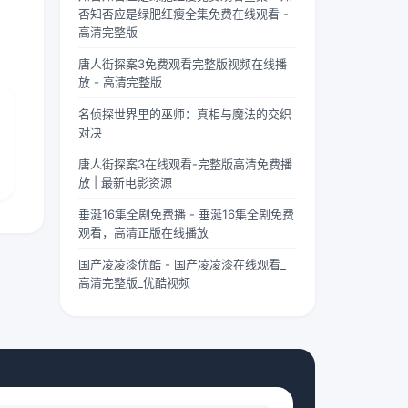
两个版
“武僧
茫。夏
否知否应是绿肥红瘦全集免费在线观看 -
本呢？
凶猛”
柠出身
高清完整版
首先
四字，
平凡...
唐人街探案3免费观看完整版视频在线播
要...
道尽...
放 - 高清完整版
名侦探世界里的巫师：真相与魔法的交织
对决
唐人街探案3在线观看-完整版高清免费播
放 | 最新电影资源
垂涎16集全剧免费播 - 垂涎16集全剧免费
观看，高清正版在线播放
国产凌凌漆优酷 - 国产凌凌漆在线观看_
高清完整版_优酷视频