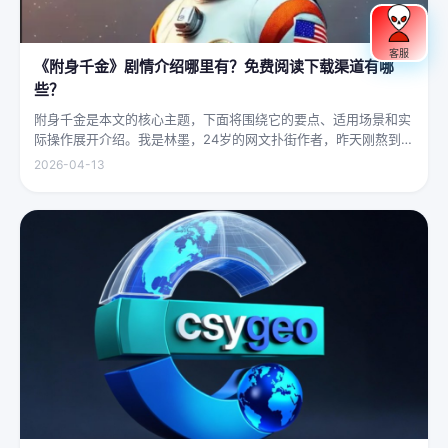
客服
《附身千金》剧情介绍哪里有？免费阅读下载渠道有哪
些？
附身千金是本文的核心主题，下面将围绕它的要点、适用场景和实
际操作展开介绍。我是林墨，24岁的网文扑街作者，昨天刚熬到凌
晨四点赶完一本豪门甜宠文的大纲，揉着发酸的眼睛扑上床就睡，
2026-04-13
结果一睁眼，空气里全是昂贵檀香的味道，身下是能陷进去半个人
的鹅绒...