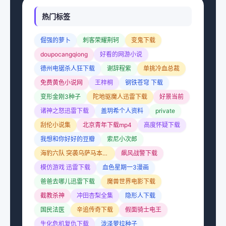
热门标签
倔强的萝卜
刺客荣耀荆轲
变鬼下载
doupocangqiong
好看的网游小说
德州电锯杀人狂下载
谢辞程紫
单挑冷血总裁
免费黄色小说网
王梓桐
钢铁苍穹 下载
变形金刚3种子
陀地驱魔人迅雷下载
好景当前
诸神之怒迅雷下载
盖玥希个人资料
private
刮伦小说集
北京青年下载mp4
高度怀疑下载
我想和你好好的豆瓣
索尼小次郎
海豹六队 突袭乌萨马本拉登
飙风战警下载
模仿游戏 迅雷下载
血色星期一3漫画
爸爸去哪儿迅雷下载
魔兽世界电影下载
截教杀神
冲田杏梨全集
隐形人下载
国民法医
辛追传奇下载
假面骑士电王
生化危机复仇下载
泷泽萝拉种子