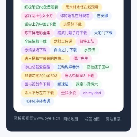
终极笔记hd免费观看
黑木林水怪在线观看
客厅乱H伦女小芳
你的婚礼在线观看
吉安娜
舌尖上的中国2下载
迅雷好下载
陈百祥电影全集
精武门甄子丹下载
大宅门下载
全民情敌下载
龙战士传说
鼠特工队
赤焰战场下载
自由之门 下载
水云传
唐三桶和宁荣荣的性格特点
僵尸先生
冰山总裁爱耍酷
武动乾坤番外
高校痞子田中
非诚勿扰20140503
唐人街探案3 下载
图书馆战争下载
绣球猫
速度与激情六
杀人不分左右下载
坐脸小说
oh my dad
飞沙风中转粤语
灵智影视网
www.byela.cn
网站地图
标签地图
网站目录