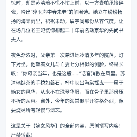
惊时，却是苏清璃不慌不忙上前，以一方素帕承接碎
瓷，吟出“碎玉声中春未老”的解围诗。她立在纷纷扬
扬的海棠雨里，裙裾未动，眉宇间那份从容气度，让
在场几位老王妃恍惚想起二十年前名动京华的先尚书
夫人。
夜色渐浓时，父亲第一次踏进她冷清多年的院落。灯
下对坐，他望着女儿与亡妻七分相似的侧脸，终是长
叹：“你母亲当年，也是这般……”话音消散在风里。苏
清璃斟茶的手稳如磐石，杯中映出海棠摇曳——属于
嫡女的风华，从来不在珠翠华服，而在骨子里那份压
不折的从容。窗外，今年的海棠似乎开得格外烈，像
要烧尽所有轻慢与遗忘。
这是关于【嫡女风华】的全部内容，原创撰写内容！
严禁转载！