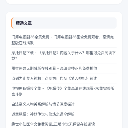
指轻轻摩挲着泛黄的书页，眼神中闪烁着对未来的憧憬与迷茫。夏
柠出身平凡...
精选文章
门第电视剧36全集免费 - 门第电视剧36集全免费观看，高清完
整版在线播放
摩托日记下载 - 《摩托日记》内容关于什么？哪里可免费阅读下
载？
甜蜜惩罚无删减版在线观看 - 高清完整正片免费播放
点到为止梦入神机：点到为止作品《梦入神机》解读
电视剧甄嬛传全集 - 《甄嬛传》全集高清在线观看-76集完整版
宫斗剧
白洁高义人物关系解析与情节深度探讨
道器纵横：神器传说与修炼之道全解析
绝世小仙医全文免费阅读_正版小说无弹窗在线阅读