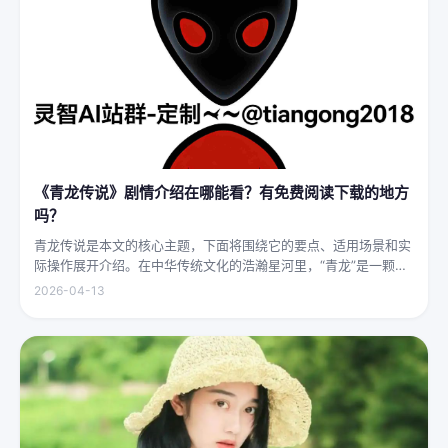
《青龙传说》剧情介绍在哪能看？有免费阅读下载的地方
吗？
青龙传说是本文的核心主题，下面将围绕它的要点、适用场景和实
际操作展开介绍。在中华传统文化的浩瀚星河里，“青龙”是一颗璀
璨夺目的明珠，它与白虎、朱雀、玄武并称“四灵”，雄踞东方，是
2026-04-13
古代先民对天地自然敬畏与想象的结晶。关于青龙的传说，在神州
大地...