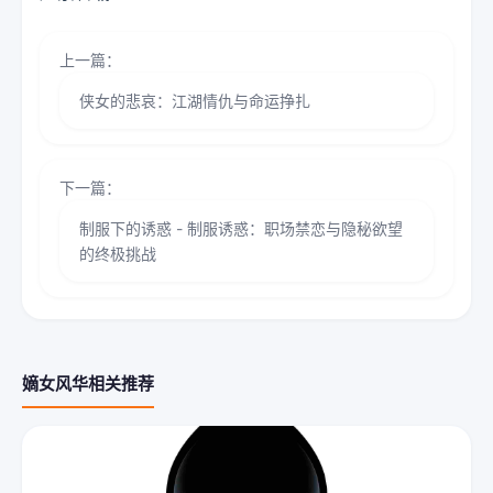
上一篇：
侠女的悲哀：江湖情仇与命运挣扎
下一篇：
制服下的诱惑 - 制服诱惑：职场禁恋与隐秘欲望
的终极挑战
嫡女风华相关推荐