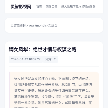
灵智影视网
首页
网站目录
进入论坛下载->灵智AI站群
灵智影视网
>
year/month
>
文章页
嫡女风华：绝世才情与权谋之路
2026-04-12 10:32:27
浏览：2
嫡女风华是本文的核心主题，下面将围绕它的要点、
适用场景和实际操作展开介绍。暮春时节，尚书府的
海棠开得正盛，层层叠叠的绯红如云霞般堆在枝头。
苏清璃独坐窗前，指尖拂过书页上“风华”二字，墨香里
透着一丝冷意。她是苏家嫡长女，却因母亲早逝，在