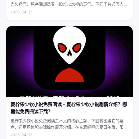
光头锃亮，眉宇间却透着一股难以忽视的英气。不同于普通僧人的
慈眉善目，武僧的眼神中常常闪烁着锐利的光，仿佛能洞穿一切虚
2026-04-13
妄。他们的拳脚之间，更是藏着雷霆万钧的力量，“武僧凶猛”四
字，道尽...
夏柠宋少钦小说免费阅读 - 夏柠宋少钦小说剧情介绍？哪
里能免费阅读下载？
夏柠宋少钦小说免费阅读是本文的核心主题，下面将围绕它的要
点、适用场景和实际操作展开介绍。在充满蝉鸣的夏日午后，阳光
透过梧桐树叶的缝隙，洒在少女夏柠的肩头。她坐在旧书摊旁，手
2026-04-13