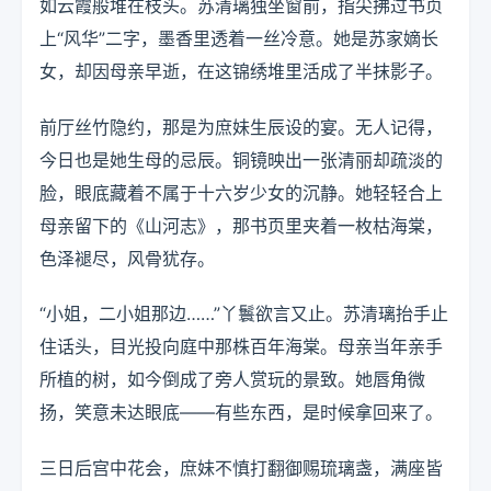
如云霞般堆在枝头。苏清璃独坐窗前，指尖拂过书页
上“风华”二字，墨香里透着一丝冷意。她是苏家嫡长
女，却因母亲早逝，在这锦绣堆里活成了半抹影子。
前厅丝竹隐约，那是为庶妹生辰设的宴。无人记得，
今日也是她生母的忌辰。铜镜映出一张清丽却疏淡的
脸，眼底藏着不属于十六岁少女的沉静。她轻轻合上
母亲留下的《山河志》，那书页里夹着一枚枯海棠，
色泽褪尽，风骨犹存。
“小姐，二小姐那边……”丫鬟欲言又止。苏清璃抬手止
住话头，目光投向庭中那株百年海棠。母亲当年亲手
所植的树，如今倒成了旁人赏玩的景致。她唇角微
扬，笑意未达眼底——有些东西，是时候拿回来了。
三日后宫中花会，庶妹不慎打翻御赐琉璃盏，满座皆