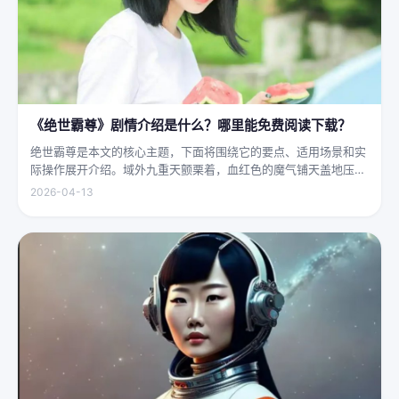
《绝世霸尊》剧情介绍是什么？哪里能免费阅读下载？
绝世霸尊是本文的核心主题，下面将围绕它的要点、适用场景和实
际操作展开介绍。域外九重天颤栗着，血红色的魔气铺天盖地压向
人间界最后一道防线——诛仙阵。阵中百万仙神联军已是强弩之
2026-04-13
末，掌教真人灰袍染血，握着诛仙符的手不住颤抖，看着阵外那尊
身高万丈、...