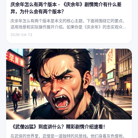
庆余年怎么有两个版本 - 《庆余年》剧情简介有什么差
异，为什么会有两个版本？
庆余年怎么有两个版本是本文的核心主题，下面将围绕它的要点、
适用场景和实际操作展开介绍。如果你是《庆余年》的忠实观众，
可能会发现这部剧在不同视频平台上呈现出两个略有差异的版本，
2026-04-13
不少观众对此感到好奇：明明是同一部剧，怎么会有两个版本呢？
首先要...
《武僧凶猛》到底讲什么？精彩剧情介绍速看！
在武侠的世界里，武僧是一道独特的风景线。他们身着灰色僧袍，