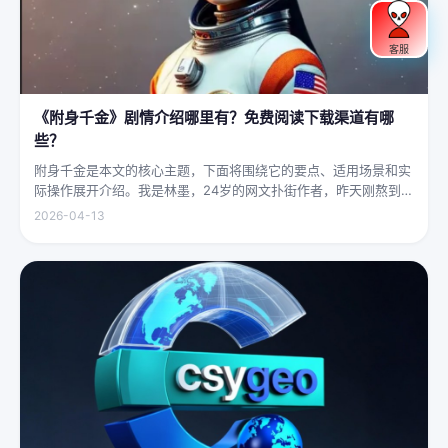
客服
《附身千金》剧情介绍哪里有？免费阅读下载渠道有哪
些？
附身千金是本文的核心主题，下面将围绕它的要点、适用场景和实
际操作展开介绍。我是林墨，24岁的网文扑街作者，昨天刚熬到凌
晨四点赶完一本豪门甜宠文的大纲，揉着发酸的眼睛扑上床就睡，
2026-04-13
结果一睁眼，空气里全是昂贵檀香的味道，身下是能陷进去半个人
的鹅绒...