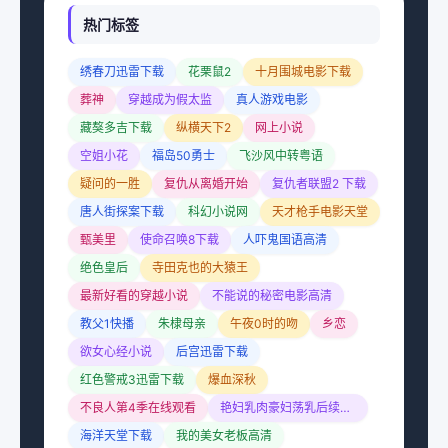
热门标签
绣春刀迅雷下载
花栗鼠2
十月围城电影下载
葬神
穿越成为假太监
真人游戏电影
藏獒多吉下载
纵横天下2
网上小说
空姐小花
福岛50勇士
飞沙风中转粤语
疑问的一胜
复仇从离婚开始
复仇者联盟2 下载
唐人街探案下载
科幻小说网
天才枪手电影天堂
甄美里
使命召唤8下载
人吓鬼国语高清
绝色皇后
寺田克也的大猿王
最新好看的穿越小说
不能说的秘密电影高清
教父1快播
朱棣母亲
午夜0时的吻
乡恋
欲女心经小说
后宫迅雷下载
红色警戒3迅雷下载
爆血深秋
不良人第4季在线观看
艳妇乳肉豪妇荡乳后续黄蓉
海洋天堂下载
我的美女老板高清