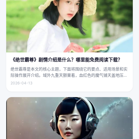
《绝世霸尊》剧情介绍是什么？哪里能免费阅读下载？
绝世霸尊是本文的核心主题，下面将围绕它的要点、适用场景和实
际操作展开介绍。域外九重天颤栗着，血红色的魔气铺天盖地压向
人间界最后一道防线——诛仙阵。阵中百万仙神联军已是强弩之
2026-04-13
末，掌教真人灰袍染血，握着诛仙符的手不住颤抖，看着阵外那尊
身高万丈、...