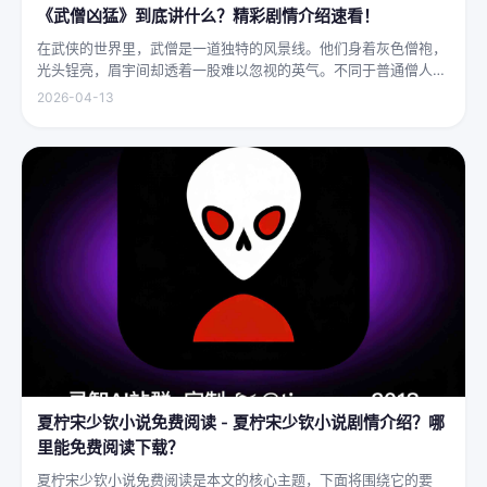
《武僧凶猛》到底讲什么？精彩剧情介绍速看！
在武侠的世界里，武僧是一道独特的风景线。他们身着灰色僧袍，
光头锃亮，眉宇间却透着一股难以忽视的英气。不同于普通僧人的
慈眉善目，武僧的眼神中常常闪烁着锐利的光，仿佛能洞穿一切虚
2026-04-13
妄。他们的拳脚之间，更是藏着雷霆万钧的力量，“武僧凶猛”四
字，道尽...
夏柠宋少钦小说免费阅读 - 夏柠宋少钦小说剧情介绍？哪
里能免费阅读下载？
夏柠宋少钦小说免费阅读是本文的核心主题，下面将围绕它的要