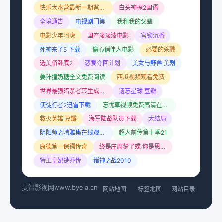
快乐大本营最新一期爸爸去哪儿
白头神探2国语
全境通告
电视剧门第
我和我的父辈
电影少年阿虎
国产凌凌漆电影
宫锁沉香
死神来了5 下载
偷心俏佳人电影
必要的杀戮
选美俏卧底2
恋爱夺回计划
美女与野兽 美剧
姜汁撞奶糖全文免费阅读
西瓜视频观看免费
世界最强暗杀者转生成异世界贵族漫画
遗忘星球 豆瓣
使徒行者2迅雷下载
忘忧草视频免费高清在线观看视频
救火英雄 豆瓣
海军陆战队员下载
大结局
阴阳师之晴雅集在线观看国语
超人前传第十季21
康德第一保镖传奇
终是庄周梦了蝶 你是恩赐也是劫
特工皇妃楚乔传
诸神之战2010
灵智影视网
www.byela.cn
网站地图
标签地图
网站目录