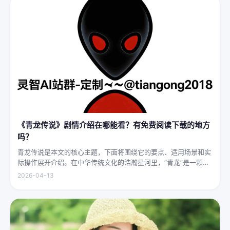
《青龙传说》剧情介绍在哪能看？有免费阅读下载的地方
吗？
青龙传说是本文的核心主题，下面将围绕它的要点、适用场景和实
际操作展开介绍。在中华传统文化的浩瀚星河里，“青龙”是一颗璀
璨夺目的明珠，它与白虎、朱雀、玄武并称“四灵”，雄踞东方，是
2026-04-13
古代先民对天地自然敬畏与想象的结晶。关于青龙的传说，在神州
大地...