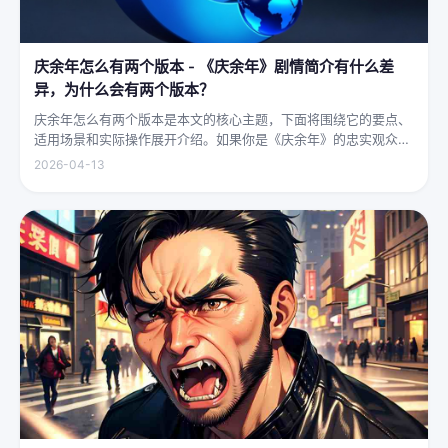
庆余年怎么有两个版本 - 《庆余年》剧情简介有什么差
异，为什么会有两个版本？
庆余年怎么有两个版本是本文的核心主题，下面将围绕它的要点、
适用场景和实际操作展开介绍。如果你是《庆余年》的忠实观众，
可能会发现这部剧在不同视频平台上呈现出两个略有差异的版本，
2026-04-13
不少观众对此感到好奇：明明是同一部剧，怎么会有两个版本呢？
首先要...