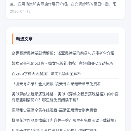
点、适用场景和实际操作展开介绍。在充满蝉鸣的夏日午后，阳光
透过梧桐树叶的缝隙，洒在少女夏柠的肩头。她坐在旧书摊旁，手
2026-04-13
指轻轻摩挲着泛黄的书页，眼神中闪烁着对未来的憧憬与迷茫。夏
柠出身平凡...
精选文章
奈克赛斯奥特曼剧情解析：诺亚奥特曼的前身与适能者全介绍
嫡女兄长礼(npc)高 - 嫡女兄长礼攻略：高好感NPC互动技巧
百万up学神天天演我：爆笑名场面全解析
《凌天寻命录》全文阅读-凌天寻命录最新章节免费看
类似穿越之我是还珠格格 - 类似《穿越之我是还珠格格》的小说
有哪些剧情简介？哪里能免费阅读下载？
康熙秘史高清全集在线观看-高清正版清宫剧免费看
柳暗花溟作品剧情简介内容关于啥？哪里有免费阅读下载链接？
仙剑奇侠传1全集高清在线观看 - 经典仙侠剧完整版