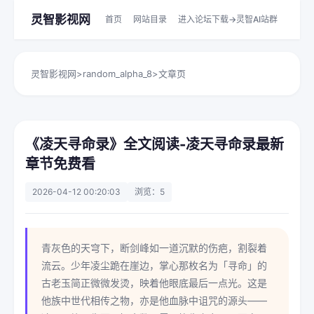
灵智影视网
首页
网站目录
进入论坛下载->灵智AI站群
灵智影视网
>
random_alpha_8
>
文章页
《凌天寻命录》全文阅读-凌天寻命录最新
章节免费看
2026-04-12 00:20:03
浏览：5
青灰色的天穹下，断剑峰如一道沉默的伤疤，割裂着
流云。少年凌尘跪在崖边，掌心那枚名为「寻命」的
古老玉简正微微发烫，映着他眼底最后一点光。这是
他族中世代相传之物，亦是他血脉中诅咒的源头——