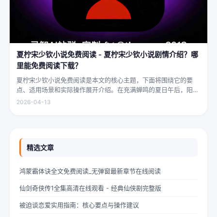
夏柠宋少钦小说免费阅读 - 夏柠宋少钦小说剧情介绍？哪
里能免费阅读下载？
夏柠宋少钦小说免费阅读是本文的核心主题，下面将围绕它的要
点、适用场景和实际操作展开介绍。在充满蝉鸣的夏日午后，阳光
透过梧桐树叶的缝隙，洒在少女夏柠的肩头。她坐在旧书摊旁，手
2026-04-13
指轻轻摩挲着泛黄的书页，眼神中闪烁着对未来的憧憬与迷茫。夏
柠出身平凡...
精选文章
鸿蒙霸体诀全文免费阅读_无弹窗最新章节在线阅读
仙剑奇侠传1全集高清在线观看 - 经典仙侠剧完整版
被迫谈恋爱实用指南：核心要点与操作建议