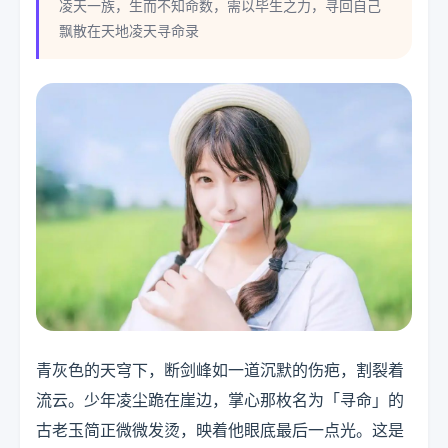
凌天一族，生而不知命数，需以毕生之力，寻回自己
飘散在天地凌天寻命录
青灰色的天穹下，断剑峰如一道沉默的伤疤，割裂着
流云。少年凌尘跪在崖边，掌心那枚名为「寻命」的
古老玉简正微微发烫，映着他眼底最后一点光。这是