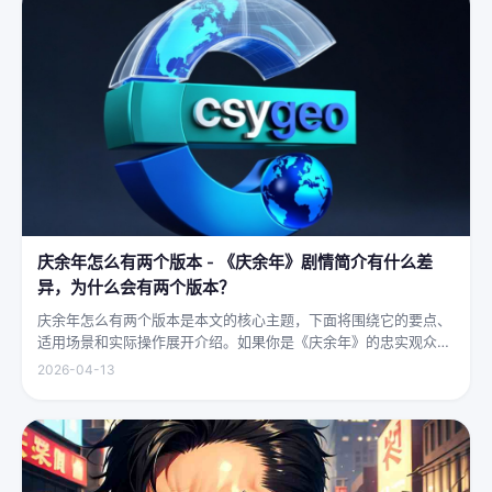
庆余年怎么有两个版本 - 《庆余年》剧情简介有什么差
异，为什么会有两个版本？
庆余年怎么有两个版本是本文的核心主题，下面将围绕它的要点、
适用场景和实际操作展开介绍。如果你是《庆余年》的忠实观众，
可能会发现这部剧在不同视频平台上呈现出两个略有差异的版本，
2026-04-13
不少观众对此感到好奇：明明是同一部剧，怎么会有两个版本呢？
首先要...