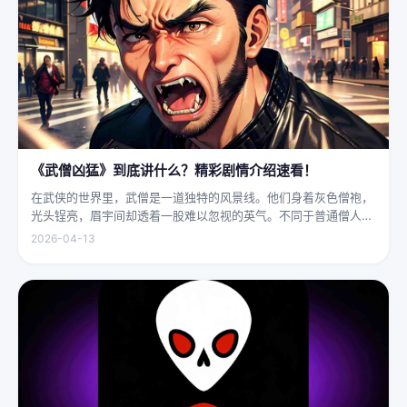
《武僧凶猛》到底讲什么？精彩剧情介绍速看！
在武侠的世界里，武僧是一道独特的风景线。他们身着灰色僧袍，
光头锃亮，眉宇间却透着一股难以忽视的英气。不同于普通僧人的
慈眉善目，武僧的眼神中常常闪烁着锐利的光，仿佛能洞穿一切虚
2026-04-13
妄。他们的拳脚之间，更是藏着雷霆万钧的力量，“武僧凶猛”四
字，道尽...