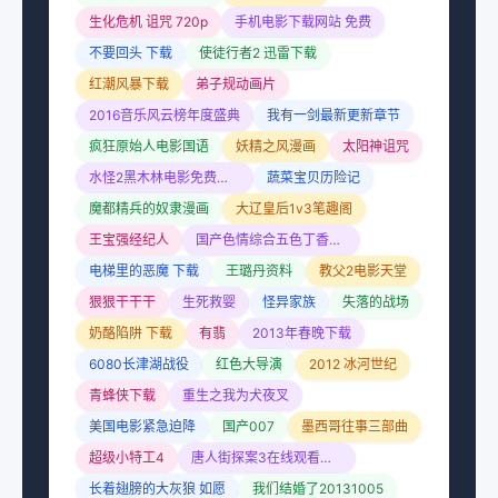
生化危机 诅咒 720p
手机电影下载网站 免费
不要回头 下载
使徒行者2 迅雷下载
红潮风暴下载
弟子规动画片
2016音乐风云榜年度盛典
我有一剑最新更新章节
疯狂原始人电影国语
妖精之风漫画
太阳神诅咒
水怪2黑木林电影免费观看
蔬菜宝贝历险记
魔都精兵的奴隶漫画
大辽皇后1v3笔趣阁
王宝强经纪人
国产色情综合五色丁香小说
电梯里的恶魔 下载
王璐丹资料
教父2电影天堂
狠狠干干干
生死救婴
怪异家族
失落的战场
奶酪陷阱 下载
有翡
2013年春晚下载
6080长津湖战役
红色大导演
2012 冰河世纪
青蜂侠下载
重生之我为犬夜叉
美国电影紧急迫降
国产007
墨西哥往事三部曲
超级小特工4
唐人街探案3在线观看免费完整版
长着翅膀的大灰狼 如愿
我们结婚了20131005