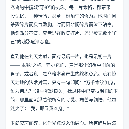
老誓约中攫取“守护”的执念。每一片命格，都带来一
段记忆、一种情感，甚至一份陌生的修为。他时而因
杀戮碎片而戾气盈胸，时而因悲悯碎片而泣下沾襟。
他渐渐分不清，究竟是在收集碎片，还是被无数个“自
己”的残影逐渐吞噬。
直到他在九天之巅，面对最后一片，也是最初一片
——“本我”之格。守护它的，竟是那个幻象中崩解的
男子，或者说，是命格本身产生的终极心魔。没有惊
天动地的法术对轰，只有一句叩问：“万千命纹加身，
汝为何人？”凌尘沉默良久，抚过怀中已变得温润的玉
简，那里面沉浮着他所有的寻觅、痛苦与领悟。他忽
然笑了：“我，即寻觅本身。”
玉简应声而碎，化作光点没入他眉心。所有碎片圆满