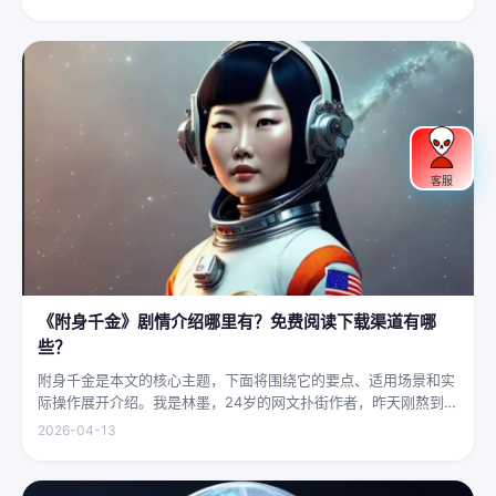
末，掌教真人灰袍染血，握着诛仙符的手不住颤抖，看着阵外那尊
身高万丈、...
客服
《附身千金》剧情介绍哪里有？免费阅读下载渠道有哪
些？
附身千金是本文的核心主题，下面将围绕它的要点、适用场景和实
际操作展开介绍。我是林墨，24岁的网文扑街作者，昨天刚熬到凌
晨四点赶完一本豪门甜宠文的大纲，揉着发酸的眼睛扑上床就睡，
2026-04-13
结果一睁眼，空气里全是昂贵檀香的味道，身下是能陷进去半个人
的鹅绒...