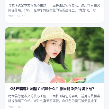
青龙传说是本文的核心主题，下面将围绕它的要点、适用场景和实
际操作展开介绍。在中华传统文化的浩瀚星河里，“青龙”是一颗璀
璨夺目的明珠，它与白虎、朱雀、玄武并称“四灵”，雄踞东方，是
2026-04-13
古代先民对天地自然敬畏与想象的结晶。关于青龙的传说，在神州
大地...
《绝世霸尊》剧情介绍是什么？哪里能免费阅读下载？
绝世霸尊是本文的核心主题，下面将围绕它的要点、适用场景和实
际操作展开介绍。域外九重天颤栗着，血红色的魔气铺天盖地压向
人间界最后一道防线——诛仙阵。阵中百万仙神联军已是强弩之
2026-04-13