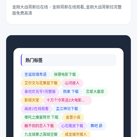
金刚大战哥斯拉在线 - 金刚哥斯在线观看_金刚大战哥斯拉完整
版免费高清
热门标签
圣诞玫瑰粤语
保镖电影下载
艾尔文与花栗鼠下载
山河故人
泰坦尼克号1完整版
雨果 下载
恋爱大赢家
影视天堂
十万个冷笑话2大电影下载
画皮2在线观看
盂兰神功下载
哪吒之魔童降世 下载
金萱小说
触不到的恋人下载
心花路放下载
舞吧 昴
九龙城寨之围城豆瓣
成龙城市猎人