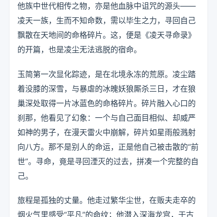
他族中世代相传之物，亦是他血脉中诅咒的源头——
凌天一族，生而不知命数，需以毕生之力，寻回自己
飘散在天地间的命格碎片。这，便是《凌天寻命录》
的开篇，也是凌尘无法逃脱的宿命。
玉简第一次显化踪迹，是在北境永冻的荒原。凌尘踏
着没膝的深雪，与暴虐的冰魄妖狼厮杀三日，才在狼
巢深处取得一片冰蓝色的命格碎片。碎片融入心口的
刹那，他看见了幻象：一个与自己面目相似、却威严
如神的男子，在漫天雷火中崩解，碎片如星雨般溅射
向八方。那不是别人的命运，正是他自己被击散的“前
世”。寻命，竟是寻回湮灭的过去，拼凑一个完整的自
己。
旅程是孤独的丈量。他走过繁华尘世，在贩夫走卒的
烟火气里感受“平凡”的命纹；他潜入深海龙宫，于古