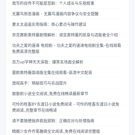
我写的自传不可能是悲剧：个人成长与乐观叙事
无翼鸟邪恶漫画 - 无翼鸟漫画内容争议与安全提醒
妻主太逍遥实用指南：核心要点与操作建议
奈克赛斯奥特曼剧情解析：诺亚奥特曼的前身与适能者全介绍
功夫之爱的速递 电视剧 - 功夫之爱的速递电视剧全集-在线观看
免费高清完整版
百万up学神天天演我：爆笑名场面全解析
雷欧奥特曼国语版全集在线观看-高清中文配音
透视高手：揭秘技巧与实战提升
狠狠射小说全文阅读_免费在线畅读最新章节
可怜的牲畜BY东渡日小说免费阅读 - 可怜的牲畜东渡日小说免
费阅读_完整章节在线畅读
请不要随便抛弃疯批舔狗：正确应对与处理指南
精瘾少女乔乔笔趣阁全文阅读_免费在线阅读完整版