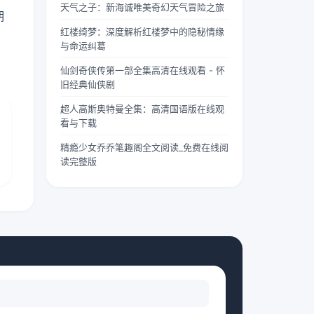
天气之子：新海诚唯美奇幻天气冒险之旅
两个版
“武僧
茫。夏
期
本呢？
凶猛”
柠出身
红楼绮梦：深度解析红楼梦中的隐秘情缘
首先
四字，
平凡...
与命运纠葛
要...
道尽...
仙剑奇侠传第一部全集高清在线观看 - 怀
旧经典仙侠剧
超人高斯奥特曼全集：高清国语版在线观
看与下载
精瘾少女乔乔笔趣阁全文阅读_免费在线阅
读完整版