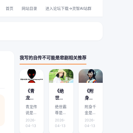
首页
网站目录
进入论坛下载->灵智AI站群
我写的自传不可能是悲剧相关推荐
《青
《绝
《附
龙传
世霸
身千
说》
尊》
金》
青龙传
绝世霸
附身千
剧情
剧情
剧情
说是本
尊是本
金是本
介绍
介绍
介绍
文的核
文的核
文的核
2026-
2026-
2026-
心主
心主
心主
在哪
是什
哪里
04-13
04-13
04-13
题，下
题，下
题，下
能
么？
有？