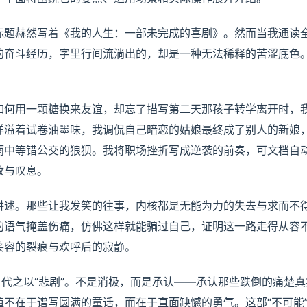
标题赫然写着《我的人生：一部未完成的喜剧》。然而当我通读
的奋斗经历，字里行间流淌出的，却是一种无法稀释的苦涩底色
如何用一颗糖换来友谊，却忘了描写第二天那孩子转学离开时，
洋溢着试卷油墨味，我调侃自己暗恋的姑娘最终成了别人的新娘
雨中等错公交的狼狈。我将职场挫折写成逆袭的前奏，可文档自
改与叹息。
讲述。那些让我发笑的往事，内核都是无能为力的失去与求而不
的语气掩盖伤痛，仿佛这样就能骗过自己，证明这一路走得从容
笑容的裂痕与欢呼后的寂静。
，代之以“悲剧”。不是消极，而是承认——承认那些跌倒的痛楚真
不在于谱写圆满的童话，而在于直面缺憾的勇气。这部“不可能