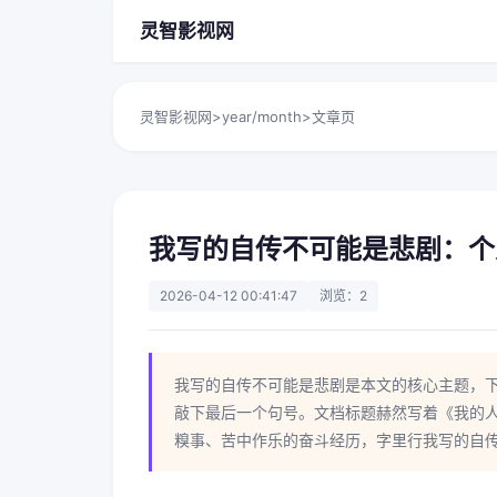
灵智影视网
灵智影视网
>
year/month
>
文章页
我写的自传不可能是悲剧：个
2026-04-12 00:41:47
浏览：2
我写的自传不可能是悲剧是本文的核心主题，
敲下最后一个句号。文档标题赫然写着《我的
糗事、苦中作乐的奋斗经历，字里行我写的自