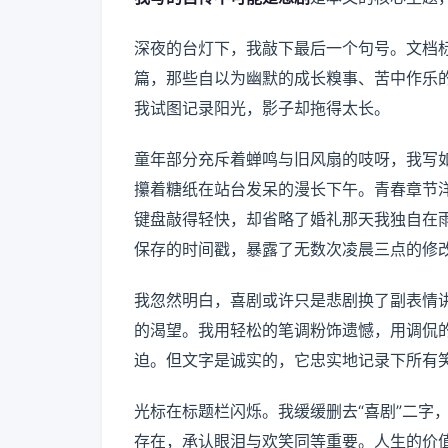
深夜的台灯下，我敲下最后一个句号。文档
篇，那些自以为幽默的成长糗事、苦中作乐
我试图记录阳光，影子却拖得太长。
童年部分充斥着蝉鸣与旧风扇的吱呀，我写
攥着糖纸在站台发呆的漫长下午。青春章节
键盘敲得轻快，却省略了婚礼那天我独自在
保存的时间戳，暴露了无数次凌晨三点的修
我忽然明白，喜剧或许只是悲剧换了副表情
的渴望。我用轻松的笔调粉饰遗憾，用调侃
迫。但文字是诚实的，它忠实地记录下所有
光标在标题栏闪烁。我缓缓删去“喜剧”二字
存在，承认眼泪与欢笑同等重要。人生的价值