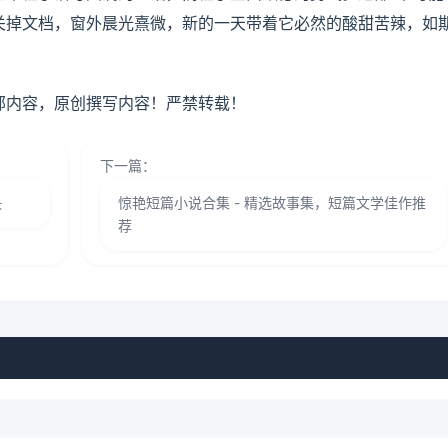
关掉文档，窗外晨光熹微，新的一天带着它必然的酸甜苦辣，如
部内容，原创撰写内容！严禁转载！
下一篇：
决
惊艳短篇小说合集 - 精选故事集，短篇文学佳作推
荐