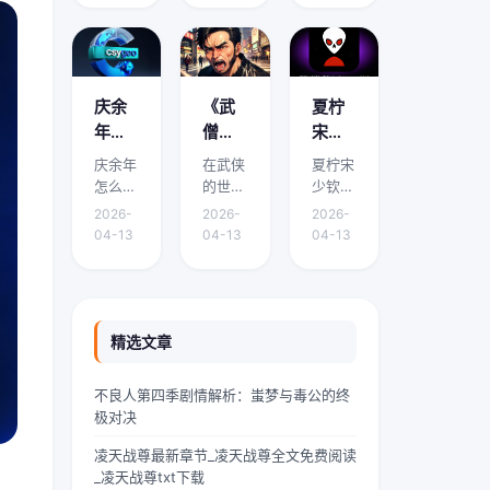
面将围
面将围
面将围
看？
哪里
免费
绕它的
绕它的
绕它的
有免
能免
阅读
要点、
要点、
要点、
费阅
费阅
下载
适用场
适用场
适用场
读下
读下
渠道
景和实
景和实
景和实
庆余
《武
夏柠
载的
载？
有哪
际操作
际操作
际操作
年怎
僧凶
宋少
展开介
展开介
展开介
地方
些？
么有
猛》
钦小
庆余年
在武侠
夏柠宋
绍。在
绍。域
绍。我
吗？
两个
到底
说免
怎么有
的世界
少钦小
中华传
外九重
是林
版本 -
讲什
费阅
两个版
里，武
说免费
统文化
天颤栗
墨，
2026-
2026-
2026-
本是本
僧是一
阅读是
的浩瀚
着，血
24岁
《庆
么？
读 -
04-13
04-13
04-13
文的核
道独特
本文的
星河
红色的
的网文
余
精彩
夏柠
心主
的风景
核心主
里，
魔气铺
扑街作
年》
剧情
宋少
题，下
线。他
题，下
“青龙”
天盖地
者，昨
剧情
介绍
钦小
面将围
们身着
面将围
是一颗
压向人
天刚熬
简介
速
说剧
绕它的
灰色僧
绕它的
璀璨夺
间界最
到凌晨
精选文章
有什
看！
情介
要点、
袍，光
要点、
目的明
后一道
四点赶
么差
绍？
适用场
头锃
适用场
珠，它
防线
完一本
不良人第四季剧情解析：蚩梦与毒公的终
景和实
亮，眉
景和实
与白
——诛
豪门甜
异，
哪里
极对决
际操作
宇间却
际操作
虎、朱
仙阵。
宠文的
为什
能免
展开介
透着一
展开介
雀、玄
阵中百
大纲，
凌天战尊最新章节_凌天战尊全文免费阅读
么会
费阅
绍。如
股难以
绍。在
武并称
万仙神
揉着发
_凌天战尊txt下载
有两
读下