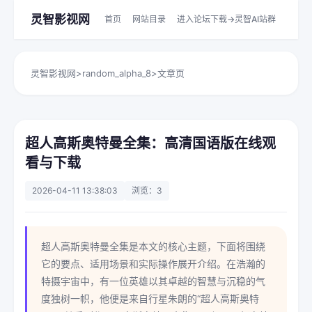
灵智影视网
首页
网站目录
进入论坛下载->灵智AI站群
灵智影视网
>
random_alpha_8
>
文章页
超人高斯奥特曼全集：高清国语版在线观
看与下载
2026-04-11 13:38:03
浏览：3
超人高斯奥特曼全集是本文的核心主题，下面将围绕
它的要点、适用场景和实际操作展开介绍。在浩瀚的
特摄宇宙中，有一位英雄以其卓越的智慧与沉稳的气
度独树一帜，他便是来自行星朱朗的“超人高斯奥特