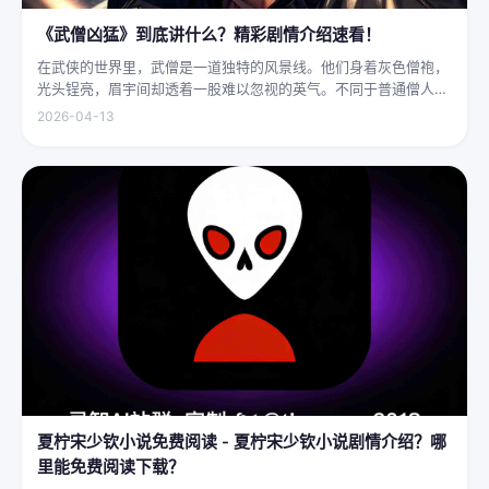
《武僧凶猛》到底讲什么？精彩剧情介绍速看！
在武侠的世界里，武僧是一道独特的风景线。他们身着灰色僧袍，
光头锃亮，眉宇间却透着一股难以忽视的英气。不同于普通僧人的
慈眉善目，武僧的眼神中常常闪烁着锐利的光，仿佛能洞穿一切虚
2026-04-13
妄。他们的拳脚之间，更是藏着雷霆万钧的力量，“武僧凶猛”四
字，道尽...
夏柠宋少钦小说免费阅读 - 夏柠宋少钦小说剧情介绍？哪
里能免费阅读下载？