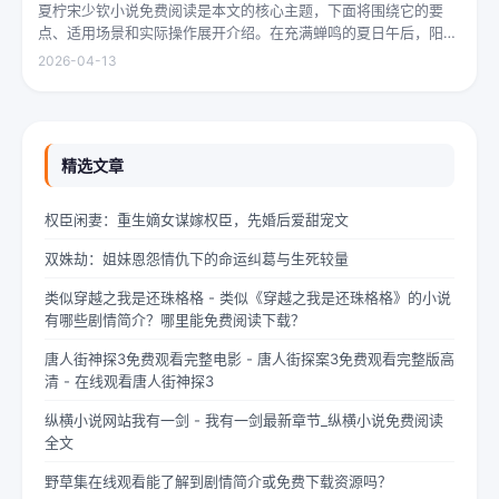
夏柠宋少钦小说免费阅读是本文的核心主题，下面将围绕它的要
点、适用场景和实际操作展开介绍。在充满蝉鸣的夏日午后，阳光
透过梧桐树叶的缝隙，洒在少女夏柠的肩头。她坐在旧书摊旁，手
2026-04-13
指轻轻摩挲着泛黄的书页，眼神中闪烁着对未来的憧憬与迷茫。夏
柠出身平凡...
精选文章
权臣闲妻：重生嫡女谋嫁权臣，先婚后爱甜宠文
双姝劫：姐妹恩怨情仇下的命运纠葛与生死较量
类似穿越之我是还珠格格 - 类似《穿越之我是还珠格格》的小说
有哪些剧情简介？哪里能免费阅读下载？
唐人街神探3免费观看完整电影 - 唐人街探案3免费观看完整版高
清 - 在线观看唐人街神探3
纵横小说网站我有一剑 - 我有一剑最新章节_纵横小说免费阅读
全文
野草集在线观看能了解到剧情简介或免费下载资源吗？