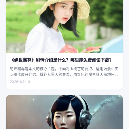
《绝世霸尊》剧情介绍是什么？哪里能免费阅读下载？
绝世霸尊是本文的核心主题，下面将围绕它的要点、适用场景和实
际操作展开介绍。域外九重天颤栗着，血红色的魔气铺天盖地压向
人间界最后一道防线——诛仙阵。阵中百万仙神联军已是强弩之
2026-04-13
末，掌教真人灰袍染血，握着诛仙符的手不住颤抖，看着阵外那尊
身高万丈、...