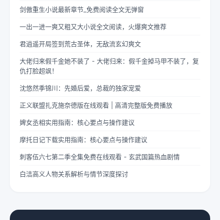
剑傲重生小说最新章节_免费阅读全文无弹窗
一出一进一爽又粗又大小说全文阅读，火爆爽文推荐
君逍遥开局签到荒古圣体，无敌流玄幻爽文
大佬归来假千金她不装了 - 大佬归来：假千金掉马甲不装了，复
仇打脸超飒！
沈悠然季锦川：先婚后爱，总裁的独家宠爱
正义联盟扎克施奈德版在线观看 | 高清完整版免费播放
婢女丞相实用指南：核心要点与操作建议
摩托日记下载实用指南：核心要点与操作建议
刺客伍六七第二季全集免费在线观看 - 玄武国篇热血剧情
白洁高义人物关系解析与情节深度探讨