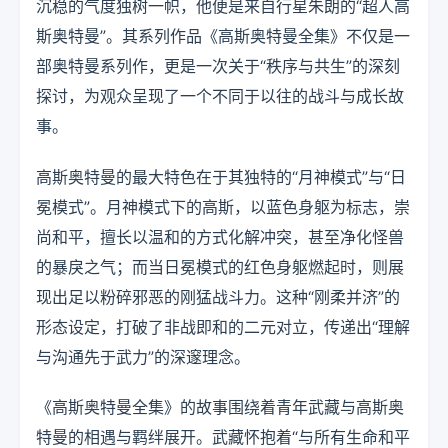
沉稳的气度独树一帜，他便是来自行星朱朗的“超人高
斯奥特曼”。其系列作品《高斯奥特曼全集》不仅是一
部奥特曼系列作，更是一次关于“秩序与共生”的深刻
探讨，为观众呈现了一个不同于以往的战斗与成长故
事。
高斯奥特曼的最大特色在于其独特的“月神模式”与“日
冕模式”。月神模式下的高斯，以蓝色身躯为标志，崇
尚和平，擅长以温和的方式化解冲突，甚至净化怪兽
的暴戾之气；而当日冕模式的红色身躯燃起时，则展
现出足以粉碎邪恶的刚猛战斗力。这种“刚柔并济”的
形态设定，打破了非战即和的二元对立，传递出“理解
与沟通先于武力”的深邃理念。
《高斯奥特曼全集》的故事围绕着青年武藏与高斯奥
特曼的相遇与羁绊展开。武藏怀抱着“与所有生命和平