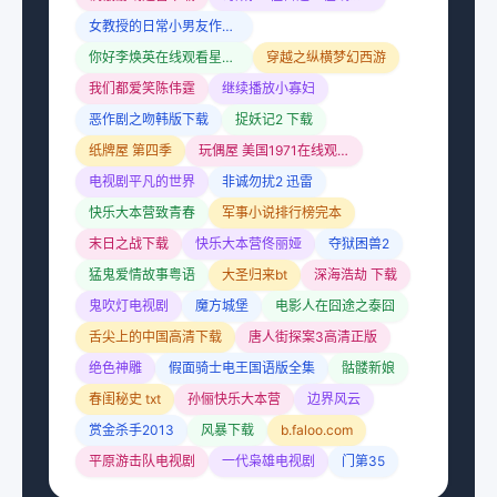
女教授的日常小男友作者一吻余生
你好李焕英在线观看星辰影院
穿越之纵横梦幻西游
我们都爱笑陈伟霆
继续播放小寡妇
恶作剧之吻韩版下载
捉妖记2 下载
纸牌屋 第四季
玩偶屋 美国1971在线观看
电视剧平凡的世界
非诚勿扰2 迅雷
快乐大本营致青春
军事小说排行榜完本
末日之战下载
快乐大本营佟丽娅
夺狱困兽2
猛鬼爱情故事粤语
大圣归来bt
深海浩劫 下载
鬼吹灯电视剧
魔方城堡
电影人在囧途之泰囧
舌尖上的中国高清下载
唐人街探案3高清正版
绝色神雕
假面骑士电王国语版全集
骷髅新娘
春闺秘史 txt
孙俪快乐大本营
边界风云
赏金杀手2013
风暴下载
b.faloo.com
平原游击队电视剧
一代枭雄电视剧
门第35