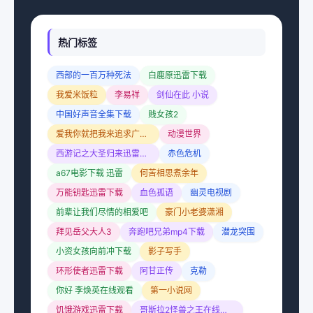
热门标签
西部的一百万种死法
白鹿原迅雷下载
我爱米饭粒
李易祥
剑仙在此 小说
中国好声音全集下载
贱女孩2
爱我你就把我来追求广场舞
动漫世界
西游记之大圣归来迅雷下载
赤色危机
a67电影下载 迅雷
何苦相思煮余年
万能钥匙迅雷下载
血色孤语
幽灵电视剧
前辈让我们尽情的相爱吧
豪门小老婆潇湘
拜见岳父大人3
奔跑吧兄弟mp4下载
潜龙突围
小资女孩向前冲下载
影子写手
环形使者迅雷下载
阿甘正传
克勒
你好 李焕英在线观看
第一小说网
饥饿游戏迅雷下载
哥斯拉2怪兽之王在线观看