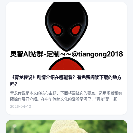
《青龙传说》剧情介绍在哪能看？有免费阅读下载的地方
吗？
青龙传说是本文的核心主题，下面将围绕它的要点、适用场景和实
际操作展开介绍。在中华传统文化的浩瀚星河里，“青龙”是一颗璀
璨夺目的明珠，它与白虎、朱雀、玄武并称“四灵”，雄踞东方，是
2026-04-13
古代先民对天地自然敬畏与想象的结晶。关于青龙的传说，在神州
大地...