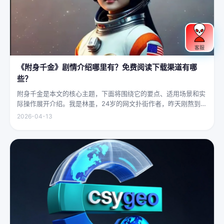
客服
《附身千金》剧情介绍哪里有？免费阅读下载渠道有哪
些？
附身千金是本文的核心主题，下面将围绕它的要点、适用场景和实
际操作展开介绍。我是林墨，24岁的网文扑街作者，昨天刚熬到凌
晨四点赶完一本豪门甜宠文的大纲，揉着发酸的眼睛扑上床就睡，
2026-04-13
结果一睁眼，空气里全是昂贵檀香的味道，身下是能陷进去半个人
的鹅绒...