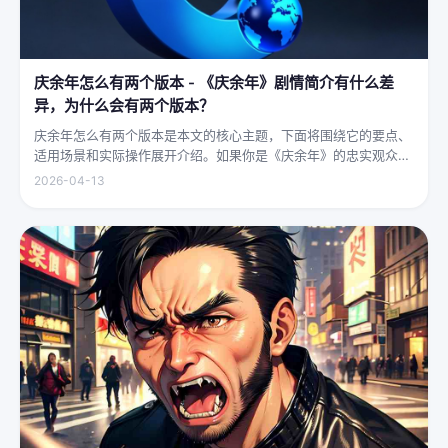
庆余年怎么有两个版本 - 《庆余年》剧情简介有什么差
异，为什么会有两个版本？
庆余年怎么有两个版本是本文的核心主题，下面将围绕它的要点、
适用场景和实际操作展开介绍。如果你是《庆余年》的忠实观众，
可能会发现这部剧在不同视频平台上呈现出两个略有差异的版本，
2026-04-13
不少观众对此感到好奇：明明是同一部剧，怎么会有两个版本呢？
首先要...