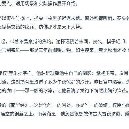
的要点、适用场景和实际操作展开介绍。
怀瑾倚在竹榻上，指尖一枚黑子迟迟未落。窗外残荷听雨，案头
上纵横交错的纹路，仿佛那才是天下大势。
响起，带着不易察觉的焦灼。谢怀瑾恍若未闻，良久，棋子轻叩
的玉制镇纸——那是三年前御赐之物，如今摸来，竟比秋雨还冷
“专权”等朱批字样。他驻足凝望池中自己的倒影：紫袍玉带，眉目
知道，这副筋骨里浸透了多少午夜惊梦的冷汗。昨日宫中赐宴，
他的虎口——那一触的冰凉，让他看清了龙袍下悄然出鞘的锋芒
黄的《南华经》。这是他唯一的闲处，亦是唯一的破绽。权臣与
在庙堂的钢丝之上。雨势渐急，他忽然很想效仿古人雪夜访戴，
。