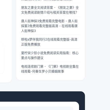
两个版
“武僧
茫。夏
朋友之妻全文阅读答案 - 《朋友之妻》全
本呢？
凶猛”
柠出身
文免费阅读剧情介绍与相关答案在哪找？
首先
四字，
平凡...
要...
道尽...
唐人街神探3免费观看完整电影 - 唐人街
探案3免费观看完整版高清 - 在线观看唐
人街神探3
哆啦a梦伴我同行2在线观看完整版-高清
正版免费播放
夏柠宋少钦小说免费阅读实用指南：核心
要点与操作建议
电视连续剧门第 - 《门第》电视剧全集在
线观看-何春生罗小贝婚姻故事