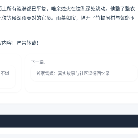
面上所有涟漪都已平复，唯余烛火在瞳孔深处跳动。他整了整衣
七位等候深夜奏对的官员。雨幕如帘，隔开了竹榻闲棋与紫蟒玉
写内容！严禁转载！
下一篇：
节不堪
邻家雪姨：真实故事与社区温情回忆录