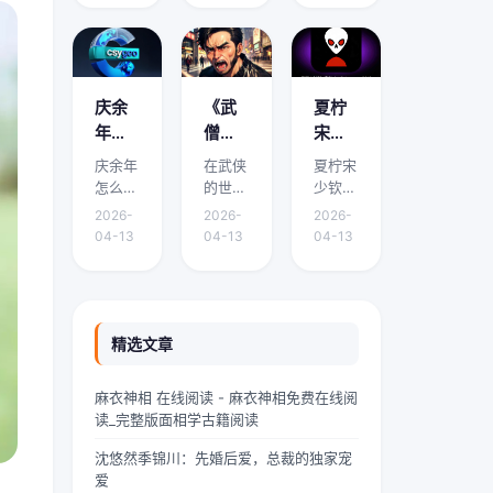
面将围
面将围
面将围
看？
哪里
免费
绕它的
绕它的
绕它的
有免
能免
阅读
要点、
要点、
要点、
费阅
费阅
下载
适用场
适用场
适用场
读下
读下
渠道
景和实
景和实
景和实
庆余
《武
夏柠
载的
载？
有哪
际操作
际操作
际操作
年怎
僧凶
宋少
展开介
展开介
展开介
地方
些？
么有
猛》
钦小
庆余年
在武侠
夏柠宋
绍。在
绍。域
绍。我
吗？
两个
到底
说免
怎么有
的世界
少钦小
中华传
外九重
是林
版本 -
讲什
费阅
两个版
里，武
说免费
统文化
天颤栗
墨，
2026-
2026-
2026-
本是本
僧是一
阅读是
的浩瀚
着，血
24岁
《庆
么？
读 -
04-13
04-13
04-13
文的核
道独特
本文的
星河
红色的
的网文
余
精彩
夏柠
心主
的风景
核心主
里，
魔气铺
扑街作
年》
剧情
宋少
题，下
线。他
题，下
“青龙”
天盖地
者，昨
剧情
介绍
钦小
面将围
们身着
面将围
是一颗
压向人
天刚熬
简介
速
说剧
绕它的
灰色僧
绕它的
璀璨夺
间界最
到凌晨
精选文章
有什
看！
情介
要点、
袍，光
要点、
目的明
后一道
四点赶
么差
绍？
适用场
头锃
适用场
珠，它
防线
完一本
麻衣神相 在线阅读 - 麻衣神相免费在线阅
景和实
亮，眉
景和实
与白
——诛
豪门甜
异，
哪里
读_完整版面相学古籍阅读
际操作
宇间却
际操作
虎、朱
仙阵。
宠文的
为什
能免
展开介
透着一
展开介
雀、玄
阵中百
大纲，
沈悠然季锦川：先婚后爱，总裁的独家宠
么会
费阅
绍。如
股难以
绍。在
武并称
万仙神
揉着发
爱
有两
读下