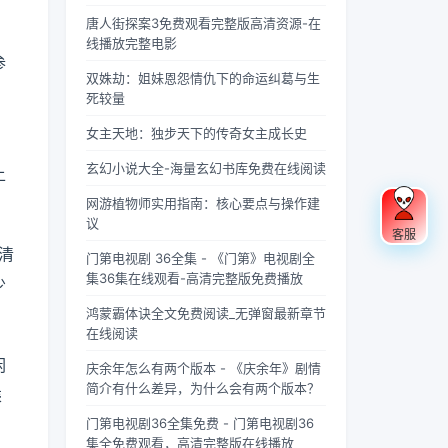
果你是
忽视的
充满蝉
“四
联军已
酸的眼
个版
载？
《庆余
英气。
鸣的夏
灵”，
是强弩
睛扑上
唐人街探案3免费观看完整版高清资源-在
本？
年》的
不同于
日午
雄踞东
之末，
床就
线播放完整电影
参
忠实观
普通僧
后，阳
方，是
掌教真
睡，结
双姝劫：姐妹恩怨情仇下的命运纠葛与生
众，可
人的慈
光透过
古代先
人灰袍
果一睁
死较量
能会发
眉善
梧桐树
民对天
染血，
眼，空
现这部
目，武
叶的缝
地自然
握着诛
气里全
女主天地：独步天下的传奇女主成长史
，
剧在不
僧的眼
隙，洒
敬畏与
仙符的
是昂贵
同视频
神中常
在少女
想象的
手不住
檀香的
玄幻小说大全-海量玄幻书库免费在线阅读
上
平台上
常闪烁
夏柠的
结晶。
颤抖，
味道，
呈现出
着锐利
肩头。
关于青
看着阵
身下是
网游植物师实用指南：核心要点与操作建
两个略
的光，
她坐在
龙的传
外那尊
能陷进
议
客服
有差异
仿佛能
旧书摊
说，在
身高万
去半个
清
门第电视剧 36全集 - 《门第》电视剧全
的版
洞穿一
旁，手
神州大
丈、...
人的鹅
集36集在线观看-高清完整版免费播放
少
本，不
切虚
指轻轻
地...
绒...
少观众
妄。他
摩挲着
。
鸿蒙霸体诀全文免费阅读_无弹窗最新章节
对此感
们的拳
泛黄的
在线阅读
到好
脚之
书页，
奇：明
间，更
眼神中
闲
庆余年怎么有两个版本 - 《庆余年》剧情
明是同
是藏着
闪烁着
简介有什么差异，为什么会有两个版本？
乘
一部
雷霆万
对未来
剧，怎
钧的力
的憧憬
门第电视剧36全集免费 - 门第电视剧36
么会有
量，
与迷
集全免费观看，高清完整版在线播放