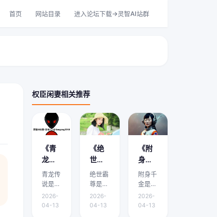
首页
网站目录
进入论坛下载->灵智AI站群
权臣闲妻相关推荐
《青
《绝
《附
龙传
世霸
身千
说》
尊》
金》
青龙传
绝世霸
附身千
剧情
剧情
剧情
说是本
尊是本
金是本
介绍
介绍
介绍
文的核
文的核
文的核
2026-
2026-
2026-
心主
心主
心主
在哪
是什
哪里
04-13
04-13
04-13
题，下
题，下
题，下
能
么？
有？