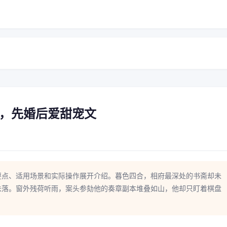
，先婚后爱甜宠文
要点、适用场景和实际操作展开介绍。暮色四合，相府最深处的书斋却未
未落。窗外残荷听雨，案头参劾他的奏章副本堆叠如山，他却只盯着棋盘