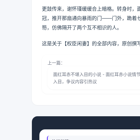
更鼓传来，谢怀瑾缓缓合上暗格。转身时，
冠，推开那扇通向暴雨的门——门外，跪着
笏，仿佛隔开了两个互不相识的人。
这是关于【权臣闲妻】的全部内容，原创撰
上一篇：
面红耳赤不堪入目的小说 - 面红耳赤小说情
入目，争议内容引热议