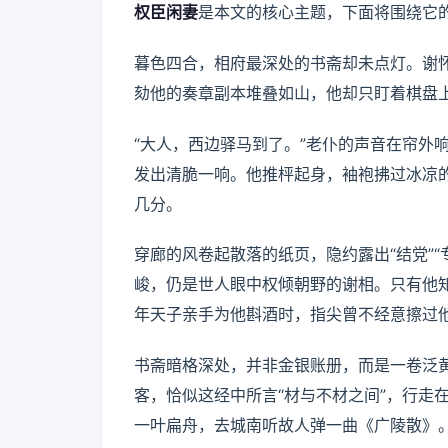
权臣闲妻
是本文的核心主题，下面将围绕它
暮色四合，相府最深处的书斋却未点灯。谢
劾他的奏章副本堆叠如山，他却只盯着棋盘
“大人，西边驿马到了。”老仆的声音在帘外
发出清脆一响。他推枰起身，袖袍拂过冰凉
几分。
穿廊的风卷起散落的纸页，隐约露出“结党”
峻，仍是世人眼中权倾朝野的谢相。只有他
年天子亲手为他斟酒时，指尖曾不经意擦过
书斋暗格深处，并非金银账册，而是一卷泛
客，恰似这经中所言“材与不材之间”，行走
一叶扁舟，去城南听故人弹一曲《广陵散》