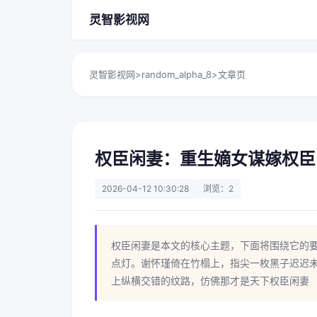
灵智影视网
灵智影视网
>
random_alpha_8
>
文章页
权臣闲妻：重生嫡女谋嫁权臣
2026-04-12 10:30:28
浏览：2
权臣闲妻是本文的核心主题，下面将围绕它的
点灯。谢怀瑾倚在竹榻上，指尖一枚黑子迟迟
上纵横交错的纹路，仿佛那才是天下权臣闲妻