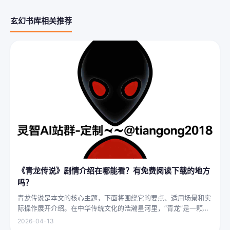
玄幻书库相关推荐
《青龙传说》剧情介绍在哪能看？有免费阅读下载的地方
吗？
青龙传说是本文的核心主题，下面将围绕它的要点、适用场景和实
际操作展开介绍。在中华传统文化的浩瀚星河里，“青龙”是一颗璀
璨夺目的明珠，它与白虎、朱雀、玄武并称“四灵”，雄踞东方，是
2026-04-13
古代先民对天地自然敬畏与想象的结晶。关于青龙的传说，在神州