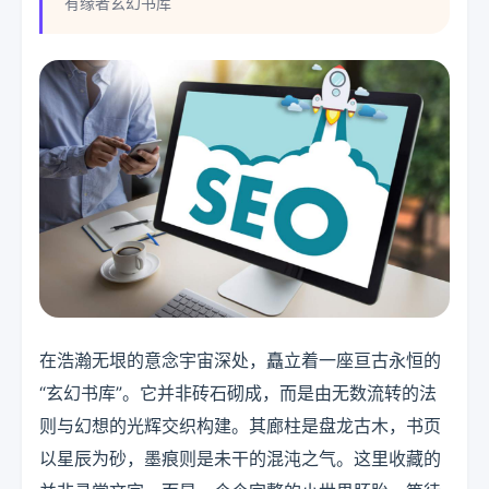
有缘者玄幻书库
在浩瀚无垠的意念宇宙深处，矗立着一座亘古永恒的
“玄幻书库”。它并非砖石砌成，而是由无数流转的法
则与幻想的光辉交织构建。其廊柱是盘龙古木，书页
以星辰为砂，墨痕则是未干的混沌之气。这里收藏的