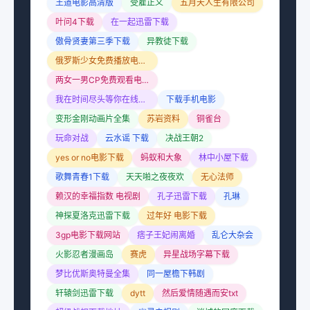
王道电影高清版
受雇正义
五月天人生有限公司
叶问4下载
在一起迅雷下载
傲骨贤妻第三季下载
异教徒下载
俄罗斯少女免费播放电视剧大全
两女一男CP免费观看电视剧大全
我在时间尽头等你在线观看完整版
下载手机电影
变形金刚动画片全集
苏岩资料
铜雀台
玩命对战
云水谣 下载
决战王朝2
yes or no电影下载
蚂蚁和大象
林中小屋下载
歌舞青春1下载
天天啪之夜夜欢
无心法师
赖汉的幸福指数 电视剧
孔子迅雷下载
孔琳
神探夏洛克迅雷下载
过年好 电影下载
3gp电影下载网站
痞子王妃闹离婚
乱仑大杂会
火影忍者漫画岛
赛虎
异星战场字幕下载
梦比优斯奥特曼全集
同一屋檐下韩剧
轩辕剑迅雷下载
dytt
然后爱情随遇而安txt