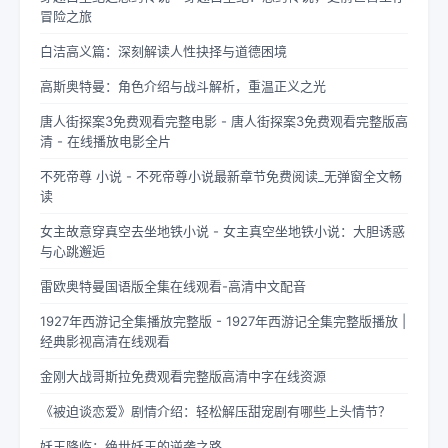
冒险之旅
白洁高义篇：深刻解读人性抉择与道德困境
高斯奥特曼：角色介绍与战斗解析，重温正义之光
唐人街探案3免费观看完整电影 - 唐人街探案3免费观看完整版高
清 - 在线播放电影全片
不死帝尊 小说 - 不死帝尊小说最新章节免费阅读_无弹窗全文畅
读
女主故意穿真空去坐地铁小说 - 女主真空坐地铁小说：大胆诱惑
与心跳邂逅
雷欧奥特曼国语版全集在线观看-高清中文配音
1927年西游记全集播放完整版 - 1927年西游记全集完整版播放 |
经典影视高清在线观看
金刚大战哥斯拉免费观看完整版高清中字在线资源
《被迫谈恋爱》剧情介绍：轻松解压甜宠剧有哪些上头情节？
妖王降临：绝世妖王的逆袭之路