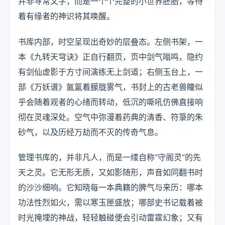
并非寻常文字，而是一个个完整的小世界胚胎，等待
着有缘者的神识将其唤醒。
书库内部，时空呈现出奇妙的层叠态。左侧书架，一
本《九转天穹诀》正自行翻页，页中剑气嗡鸣，隐约
有剑仙虚影于方寸间演练无上剑道；右侧玉台上，一
部《万妖谱》氤氲着朦胧雾气，书封上的古老兽瞳似
乎会随着观者的心绪而转动，低沉的嘶吼仿佛直接响
彻在灵魂深处。空气中弥漫着药典的清香、符箓的朱
砂气，以及历经万劫而不灭的传奇气息。
管理书库的，并非凡人，而是一缕自称“守阁灵”的先
天之灵。它无形无质，又如影随形，声音如同翻书时
的沙沙细响。它知晓每一本典籍的脾气与来历：哪本
功法性烈如火，需以寒玉匣盛放；哪部史书记载着被
时光掩埋的神战，轻轻触碰便会引动雷霆幻象；又有