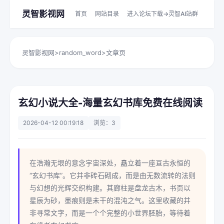
灵智影视网
首页
网站目录
进入论坛下载->灵智AI站群
灵智影视网
>
random_word
>
文章页
玄幻小说大全-海量玄幻书库免费在线阅读
2026-04-12 00:19:18
浏览：3
在浩瀚无垠的意念宇宙深处，矗立着一座亘古永恒的
“玄幻书库”。它并非砖石砌成，而是由无数流转的法则
与幻想的光辉交织构建。其廊柱是盘龙古木，书页以
星辰为砂，墨痕则是未干的混沌之气。这里收藏的并
非寻常文字，而是一个个完整的小世界胚胎，等待着