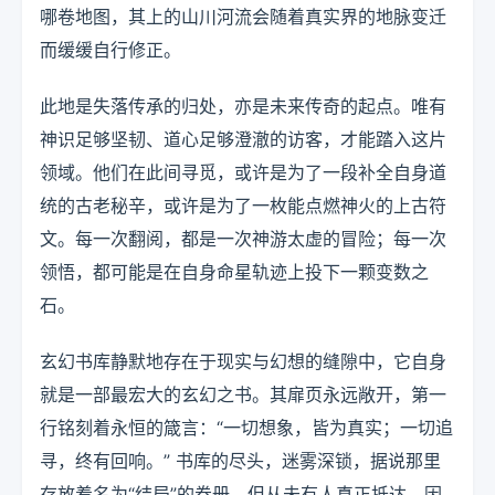
哪卷地图，其上的山川河流会随着真实界的地脉变迁
而缓缓自行修正。
此地是失落传承的归处，亦是未来传奇的起点。唯有
神识足够坚韧、道心足够澄澈的访客，才能踏入这片
领域。他们在此间寻觅，或许是为了一段补全自身道
统的古老秘辛，或许是为了一枚能点燃神火的上古符
文。每一次翻阅，都是一次神游太虚的冒险；每一次
领悟，都可能是在自身命星轨迹上投下一颗变数之
石。
玄幻书库静默地存在于现实与幻想的缝隙中，它自身
就是一部最宏大的玄幻之书。其扉页永远敞开，第一
行铭刻着永恒的箴言：“一切想象，皆为真实；一切追
寻，终有回响。” 书库的尽头，迷雾深锁，据说那里
存放着名为“结局”的卷册，但从未有人真正抵达。因