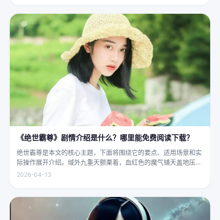
大地...
《绝世霸尊》剧情介绍是什么？哪里能免费阅读下载？
绝世霸尊是本文的核心主题，下面将围绕它的要点、适用场景和实
际操作展开介绍。域外九重天颤栗着，血红色的魔气铺天盖地压向
人间界最后一道防线——诛仙阵。阵中百万仙神联军已是强弩之
2026-04-13
末，掌教真人灰袍染血，握着诛仙符的手不住颤抖，看着阵外那尊
身高万丈、...