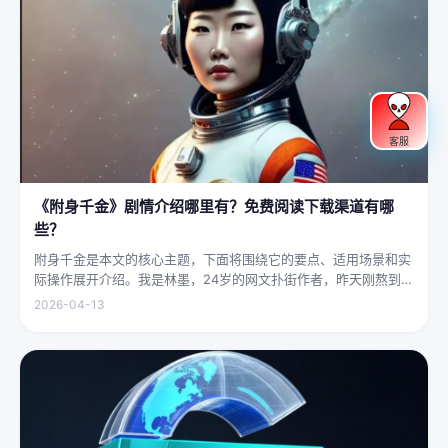
客服
《附身千金》剧情介绍哪里有？免费阅读下载渠道有哪
些？
附身千金是本文的核心主题，下面将围绕它的要点、适用场景和实
际操作展开介绍。我是林墨，24岁的网文扑街作者，昨天刚熬到凌
晨四点赶完一本豪门甜宠文的大纲，揉着发酸的眼睛扑上床就睡，
2026-04-13
结果一睁眼，空气里全是昂贵檀香的味道，身下是能陷进去半个人
的鹅绒...