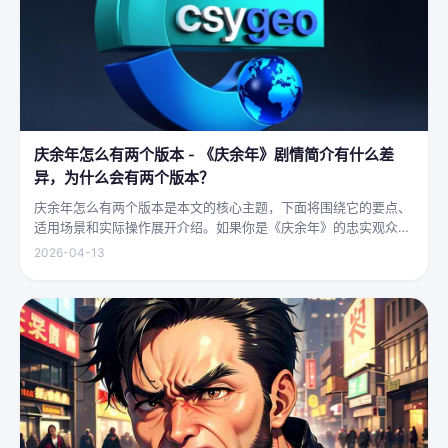
庆余年怎么有两个版本 - 《庆余年》剧情简介有什么差
异，为什么会有两个版本？
庆余年怎么有两个版本是本文的核心主题，下面将围绕它的要点、
适用场景和实际操作展开介绍。如果你是《庆余年》的忠实观众，
可能会发现这部剧在不同视频平台上呈现出两个略有差异的版本，
2026-04-13
不少观众对此感到好奇：明明是同一部剧，怎么会有两个版本呢？
首先要...