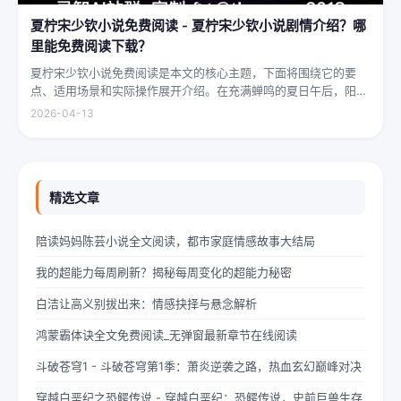
夏柠宋少钦小说免费阅读 - 夏柠宋少钦小说剧情介绍？哪
里能免费阅读下载？
夏柠宋少钦小说免费阅读是本文的核心主题，下面将围绕它的要
点、适用场景和实际操作展开介绍。在充满蝉鸣的夏日午后，阳光
透过梧桐树叶的缝隙，洒在少女夏柠的肩头。她坐在旧书摊旁，手
2026-04-13
指轻轻摩挲着泛黄的书页，眼神中闪烁着对未来的憧憬与迷茫。夏
柠出身平凡...
精选文章
陪读妈妈陈芸小说全文阅读，都市家庭情感故事大结局
我的超能力每周刷新？揭秘每周变化的超能力秘密
白洁让高义别拔出来：情感抉择与悬念解析
鸿蒙霸体诀全文免费阅读_无弹窗最新章节在线阅读
斗破苍穹1 - 斗破苍穹第1季：萧炎逆袭之路，热血玄幻巅峰对决
穿越白垩纪之恐鳄传说 - 穿越白垩纪：恐鳄传说，史前巨兽生存