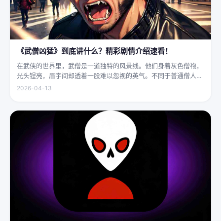
《武僧凶猛》到底讲什么？精彩剧情介绍速看！
在武侠的世界里，武僧是一道独特的风景线。他们身着灰色僧袍，
光头锃亮，眉宇间却透着一股难以忽视的英气。不同于普通僧人的
慈眉善目，武僧的眼神中常常闪烁着锐利的光，仿佛能洞穿一切虚
2026-04-13
妄。他们的拳脚之间，更是藏着雷霆万钧的力量，“武僧凶猛”四
字，道尽...