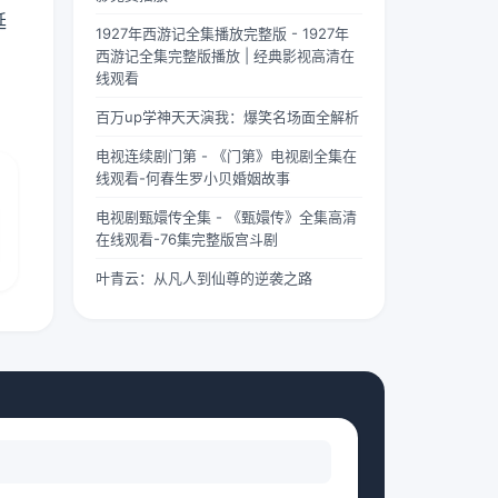
两个版
“武僧
茫。夏
延
1927年西游记全集播放完整版 - 1927年
本呢？
凶猛”
柠出身
西游记全集完整版播放 | 经典影视高清在
首先
四字，
平凡...
线观看
要...
道尽...
百万up学神天天演我：爆笑名场面全解析
电视连续剧门第 - 《门第》电视剧全集在
线观看-何春生罗小贝婚姻故事
电视剧甄嬛传全集 - 《甄嬛传》全集高清
在线观看-76集完整版宫斗剧
叶青云：从凡人到仙尊的逆袭之路