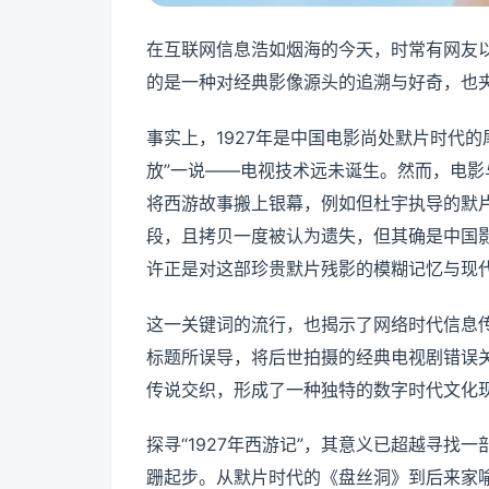
在互联网信息浩如烟海的今天，时常有网友以
的是一种对经典影像源头的追溯与好奇，也
事实上，1927年是中国电影尚处默片时代的
放”一说——电视技术远未诞生。然而，电
将西游故事搬上银幕，例如但杜宇执导的默片
段，且拷贝一度被认为遗失，但其确是中国影
许正是对这部珍贵默片残影的模糊记忆与现
这一关键词的流行，也揭示了网络时代信息
标题所误导，将后世拍摄的经典电视剧错误关
传说交织，形成了一种独特的数字时代文化
探寻“1927年西游记”，其意义已超越寻
跚起步。从默片时代的《盘丝洞》到后来家