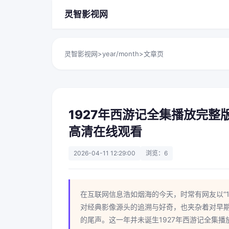
灵智影视网
灵智影视网
>
year/month
>
文章页
1927年西游记全集播放完整版 
高清在线观看
2026-04-11 12:29:00
浏览：6
在互联网信息浩如烟海的今天，时常有网友以“
对经典影像源头的追溯与好奇，也夹杂着对早期
的尾声。这一年并未诞生1927年西游记全集播