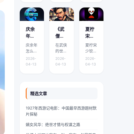
面将围
面将围
面将围
看？
哪里
免费
绕它的
绕它的
绕它的
有免
能免
阅读
要点、
要点、
要点、
费阅
费阅
下载
适用场
适用场
适用场
读下
读下
渠道
景和实
景和实
景和实
庆余
《武
夏柠
载的
载？
有哪
际操作
际操作
际操作
年怎
僧凶
宋少
展开介
展开介
展开介
地方
些？
么有
猛》
钦小
庆余年
在武侠
夏柠宋
绍。在
绍。域
绍。我
吗？
两个
到底
说免
怎么有
的世界
少钦小
中华传
外九重
是林
版本 -
讲什
费阅
两个版
里，武
说免费
统文化
天颤栗
墨，
2026-
2026-
2026-
本是本
僧是一
阅读是
的浩瀚
着，血
24岁
《庆
么？
读 -
04-13
04-13
04-13
文的核
道独特
本文的
星河
红色的
的网文
余
精彩
夏柠
心主
的风景
核心主
里，
魔气铺
扑街作
年》
剧情
宋少
题，下
线。他
题，下
“青龙”
天盖地
者，昨
剧情
介绍
钦小
面将围
们身着
面将围
是一颗
压向人
天刚熬
简介
速
说剧
绕它的
灰色僧
绕它的
璀璨夺
间界最
到凌晨
精选文章
有什
看！
情介
要点、
袍，光
要点、
目的明
后一道
四点赶
么差
绍？
适用场
头锃
适用场
珠，它
防线
完一本
1927年西游记电影：中国最早西游题材默
景和实
亮，眉
景和实
与白
——诛
豪门甜
异，
哪里
片探秘
际操作
宇间却
际操作
虎、朱
仙阵。
宠文的
为什
能免
展开介
透着一
展开介
雀、玄
阵中百
大纲，
嫡女风华：绝世才情与权谋之路
么会
费阅
绍。如
股难以
绍。在
武并称
万仙神
揉着发
有两
读下