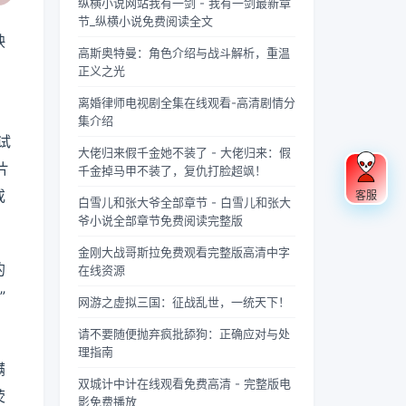
果你是
忽视的
充满蝉
“四
联军已
酸的眼
纵横小说网站我有一剑 - 我有一剑最新章
个版
载？
《庆余
英气。
鸣的夏
灵”，
是强弩
睛扑上
节_纵横小说免费阅读全文
本？
年》的
不同于
日午
雄踞东
之末，
床就
映
高斯奥特曼：角色介绍与战斗解析，重温
忠实观
普通僧
后，阳
方，是
掌教真
睡，结
正义之光
众，可
人的慈
光透过
古代先
人灰袍
果一睁
能会发
眉善
梧桐树
民对天
染血，
眼，空
离婚律师电视剧全集在线观看-高清剧情分
现这部
目，武
叶的缝
地自然
握着诛
气里全
集介绍
剧在不
僧的眼
隙，洒
敬畏与
仙符的
是昂贵
试
同视频
神中常
在少女
想象的
手不住
檀香的
大佬归来假千金她不装了 - 大佬归来：假
平台上
常闪烁
夏柠的
结晶。
颤抖，
味道，
片
千金掉马甲不装了，复仇打脸超飒！
呈现出
着锐利
肩头。
关于青
看着阵
身下是
或
客服
两个略
的光，
她坐在
龙的传
外那尊
能陷进
白雪儿和张大爷全部章节 - 白雪儿和张大
有差异
仿佛能
旧书摊
说，在
身高万
去半个
爷小说全部章节免费阅读完整版
的版
洞穿一
旁，手
神州大
丈、...
人的鹅
金刚大战哥斯拉免费观看完整版高清中字
本，不
切虚
指轻轻
地...
绒...
的
在线资源
少观众
妄。他
摩挲着
对此感
们的拳
泛黄的
”
网游之虚拟三国：征战乱世，一统天下！
到好
脚之
书页，
奇：明
间，更
眼神中
请不要随便抛弃疯批舔狗：正确应对与处
明是同
是藏着
闪烁着
理指南
一部
雷霆万
对未来
蹒
剧，怎
钧的力
的憧憬
双城计中计在线观看免费高清 - 完整版电
荧
么会有
量，
与迷
影免费播放