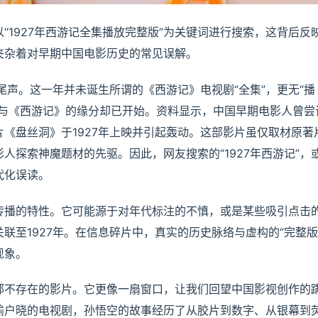
“1927年西游记全集播放完整版”为关键词进行搜索，这背后反
夹杂着对早期中国电影历史的常见误解。
尾声。这一年并未诞生所谓的《西游记》电视剧“全集”，更无“播
影与《西游记》的缘分却已开始。资料显示，中国早期电影人曾尝
《盘丝洞》于1927年上映并引起轰动。这部影片虽仅取材原著
人探索神魔题材的先驱。因此，网友搜索的“1927年西游记”，
代化误读。
传播的特性。它可能源于对年代标注的不慎，或是某些吸引点击
联至1927年。在信息碎片中，真实的历史脉络与虚构的“完整版
现象。
找一部不存在的影片。它更像一扇窗口，让我们回望中国影视创作的
喻户晓的电视剧，孙悟空的故事经历了从胶片到数字、从银幕到