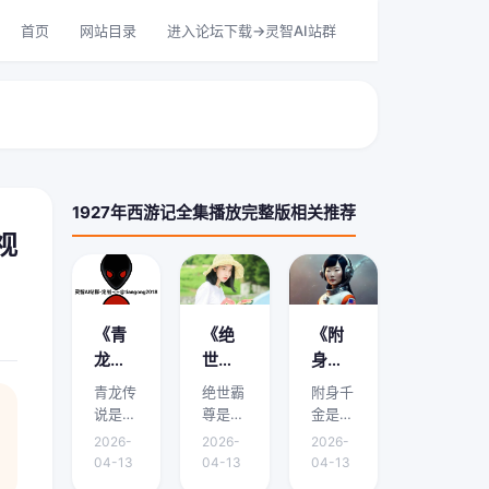
首页
网站目录
进入论坛下载->灵智AI站群
1927年西游记全集播放完整版相关推荐
视
《青
《绝
《附
龙传
世霸
身千
说》
尊》
金》
青龙传
绝世霸
附身千
剧情
剧情
剧情
说是本
尊是本
金是本
介绍
介绍
介绍
文的核
文的核
文的核
2026-
2026-
2026-
心主
心主
心主
在哪
是什
哪里
04-13
04-13
04-13
题，下
题，下
题，下
能
么？
有？