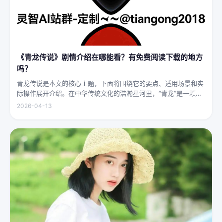
《青龙传说》剧情介绍在哪能看？有免费阅读下载的地方
吗？
青龙传说是本文的核心主题，下面将围绕它的要点、适用场景和实
际操作展开介绍。在中华传统文化的浩瀚星河里，“青龙”是一颗璀
璨夺目的明珠，它与白虎、朱雀、玄武并称“四灵”，雄踞东方，是
2026-04-13
古代先民对天地自然敬畏与想象的结晶。关于青龙的传说，在神州
大地...