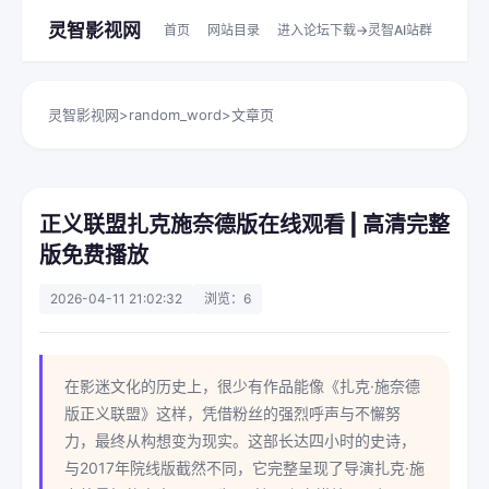
灵智影视网
首页
网站目录
进入论坛下载->灵智AI站群
灵智影视网
>
random_word
>
文章页
正义联盟扎克施奈德版在线观看 | 高清完整
版免费播放
2026-04-11 21:02:32
浏览：6
在影迷文化的历史上，很少有作品能像《扎克·施奈德
版正义联盟》这样，凭借粉丝的强烈呼声与不懈努
力，最终从构想变为现实。这部长达四小时的史诗，
与2017年院线版截然不同，它完整呈现了导演扎克·施