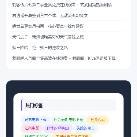
刺客伍六七第二季全集免费在线观看 - 玄武国篇热血剧情
君逍遥开局签到荒古圣体，无敌流玄幻爽文
绝世霸尊实用指南：核心要点与操作建议
天气之子：新海诚唯美奇幻天气冒险之旅
妖王降临：绝世妖王的逆袭之路
蒙面超人月骑全集高清在线观看 - 假面骑士Kiva国语版下载
热门标签
兄弟电影下载
后会无期电影下载
甚是心动
江南电影
野性的呼唤txt
失踪的宝贝
非诚勿扰2009
中国好声音高清下载