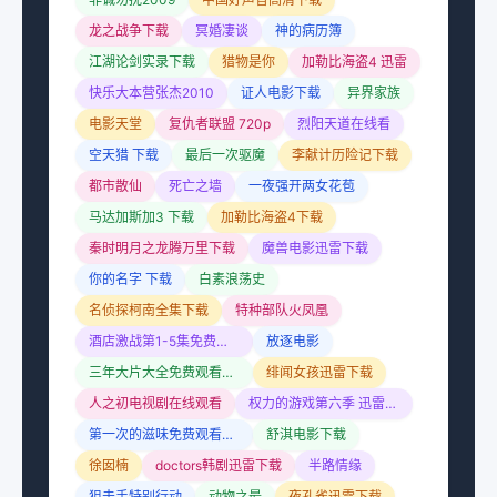
龙之战争下载
冥婚凄谈
神的病历簿
江湖论剑实录下载
猎物是你
加勒比海盗4 迅雷
快乐大本营张杰2010
证人电影下载
异界家族
电影天堂
复仇者联盟 720p
烈阳天道在线看
空天猎 下载
最后一次驱魔
李献计历险记下载
都市散仙
死亡之墙
一夜强开两女花苞
马达加斯加3 下载
加勒比海盗4下载
秦时明月之龙腾万里下载
魔兽电影迅雷下载
你的名字 下载
白素浪荡史
名侦探柯南全集下载
特种部队火凤凰
酒店激战第1-5集免费观看
放逐电影
三年大片大全免费观看国语版2024
绯闻女孩迅雷下载
人之初电视剧在线观看
权力的游戏第六季 迅雷下载
第一次的滋味免费观看电视剧二
舒淇电影下载
徐囡楠
doctors韩剧迅雷下载
半路情缘
狙击手特别行动
动物之最
夜孔雀迅雷下载