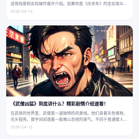
适用场景和实际操作展开介绍。如果你是《庆余年》的忠实观众，
可能会发现这部剧在不同视频平台上呈现出两个略有差异的版本，
2026-04-13
不少观众对此感到好奇：明明是同一部剧，怎么会有两个版本呢？
首先要...
《武僧凶猛》到底讲什么？精彩剧情介绍速看！
在武侠的世界里，武僧是一道独特的风景线。他们身着灰色僧袍，
光头锃亮，眉宇间却透着一股难以忽视的英气。不同于普通僧人的
慈眉善目，武僧的眼神中常常闪烁着锐利的光，仿佛能洞穿一切虚
2026-04-13
妄。他们的拳脚之间，更是藏着雷霆万钧的力量，“武僧凶猛”四
字，道尽...