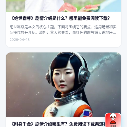
《绝世霸尊》剧情介绍是什么？哪里能免费阅读下载？
绝世霸尊是本文的核心主题，下面将围绕它的要点、适用场景和实
际操作展开介绍。域外九重天颤栗着，血红色的魔气铺天盖地压向
人间界最后一道防线——诛仙阵。阵中百万仙神联军已是强弩之
2026-04-13
末，掌教真人灰袍染血，握着诛仙符的手不住颤抖，看着阵外那尊
身高万丈、...
《附身千金》剧情介绍哪里有？免费阅读下载渠道有哪
客服