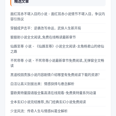
精选文章
面红耳赤不堪入目的小说 - 面红耳赤小说情节不堪入目，争议内
容引热议
穿越成尹志平：逆袭改写命运，武侠人生新开局
狠狠射小说全文阅读_免费在线畅读最新章节
仙路至尊 小说 - 《仙路至尊》小说全文阅读-主角杨君山的修仙
之路
不死帝尊 小说 - 不死帝尊小说最新章节免费阅读_无弹窗全文畅
读
黑道校园贵族小说内容剧情介绍哪里有免费阅读下载的资源？
白洁让高义别拔出来：情感抉择与悬念解析
雷欧奥特曼国语版全集高清在线观看-免费奥特曼系列动漫
全本玄幻小说完结推荐_热门经典玄幻小说免费阅读
少龙风流：传奇人生与情感纠葛全解析