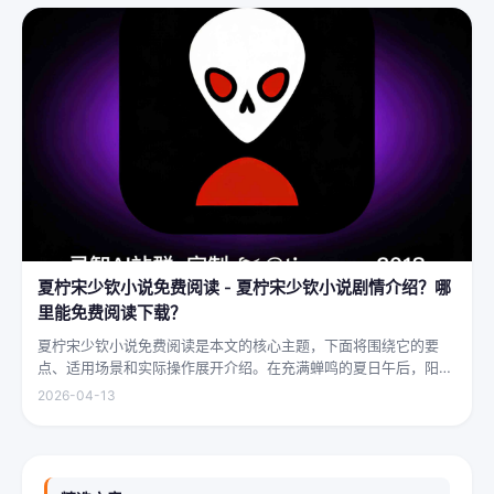
夏柠宋少钦小说免费阅读 - 夏柠宋少钦小说剧情介绍？哪
里能免费阅读下载？
夏柠宋少钦小说免费阅读是本文的核心主题，下面将围绕它的要
点、适用场景和实际操作展开介绍。在充满蝉鸣的夏日午后，阳光
透过梧桐树叶的缝隙，洒在少女夏柠的肩头。她坐在旧书摊旁，手
2026-04-13
指轻轻摩挲着泛黄的书页，眼神中闪烁着对未来的憧憬与迷茫。夏
柠出身平凡...