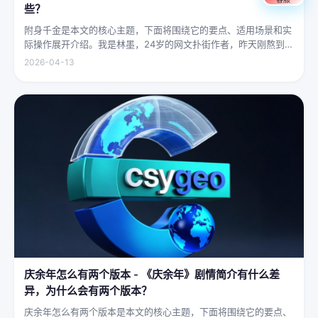
些？
附身千金是本文的核心主题，下面将围绕它的要点、适用场景和实
际操作展开介绍。我是林墨，24岁的网文扑街作者，昨天刚熬到凌
晨四点赶完一本豪门甜宠文的大纲，揉着发酸的眼睛扑上床就睡，
2026-04-13
结果一睁眼，空气里全是昂贵檀香的味道，身下是能陷进去半个人
的鹅绒...
庆余年怎么有两个版本 - 《庆余年》剧情简介有什么差
异，为什么会有两个版本？
庆余年怎么有两个版本是本文的核心主题，下面将围绕它的要点、