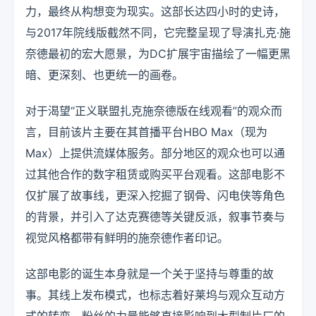
力，最终从构想变为现实。这部长达四小时的史诗，
与2017年院线版截然不同，它完整呈现了导演扎克·施
奈德最初的宏大愿景，为DC扩展宇宙描绘了一幅更黑
暗、更深刻、也更统一的画卷。
对于渴望“正义联盟扎克施奈德版在线观看”的观众而
言，目前该片主要在其首播平台HBO Max（现为
Max）上提供流媒体服务。部分地区的观众也可以通
过其他合作的数字租赁或购买平台观看。这部电影不
仅扩展了故事线，更深入挖掘了钢骨、闪电侠等角色
的背景，并引入了达克赛德等关键反派，叙事节奏与
视觉风格都带有鲜明的施奈德作者印记。
这部电影的诞生本身就是一个关于坚持与尊重的故
事。其线上发布模式，也标志着好莱坞与观众互动方
式的转变，粉丝的力量能够直接影响到大型制片厂的