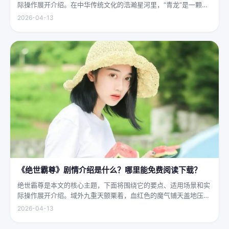
际操作展开介绍。在中华传统文化的浩瀚星河里，“青龙”是一颗璀
璨夺目的明珠，它与白虎、朱雀、玄武并称“四灵”，雄踞东方，是
2026-04-13
古代先民对天地自然敬畏与想象的结晶。关于青龙的传说，在神州
大地...
《绝世霸尊》剧情介绍是什么？哪里能免费阅读下载？
绝世霸尊是本文的核心主题，下面将围绕它的要点、适用场景和实
际操作展开介绍。域外九重天颤栗着，血红色的魔气铺天盖地压向
人间界最后一道防线——诛仙阵。阵中百万仙神联军已是强弩之
2026-04-13
末，掌教真人灰袍染血，握着诛仙符的手不住颤抖，看着阵外那尊
身高万丈、...