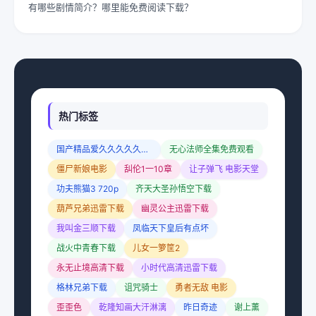
有哪些剧情简介？哪里能免费阅读下载？
热门标签
国产精品爱久久久久久久小说
无心法师全集免费观看
僵尸新娘电影
舏伦1一10章
让子弹飞 电影天堂
功夫熊猫3 720p
齐天大圣孙悟空下载
葫芦兄弟迅雷下载
幽灵公主迅雷下载
我叫金三顺下载
凤临天下皇后有点坏
战火中青春下载
儿女一箩筐2
永无止境高清下载
小时代高清迅雷下载
格林兄弟下载
诅咒骑士
勇者无敌 电影
歪歪色
乾隆知画大汗淋漓
昨日奇迹
谢上薰