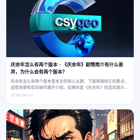
庆余年怎么有两个版本 - 《庆余年》剧情简介有什么差
异，为什么会有两个版本？
庆余年怎么有两个版本是本文的核心主题，下面将围绕它的要点、
适用场景和实际操作展开介绍。如果你是《庆余年》的忠实观众，
可能会发现这部剧在不同视频平台上呈现出两个略有差异的版本，
2026-04-13
不少观众对此感到好奇：明明是同一部剧，怎么会有两个版本呢？
首先要...