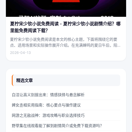
夏柠宋少钦小说免费阅读 - 夏柠宋少钦小说剧情介绍？哪
里能免费阅读下载？
夏柠宋少钦小说免费阅读是本文的核心主题，下面将围绕它的要
点、适用场景和实际操作展开介绍。在充满蝉鸣的夏日午后，阳光
透过梧桐树叶的缝隙，洒在少女夏柠的肩头。她坐在旧书摊旁，手
2026-04-13
指轻轻摩挲着泛黄的书页，眼神中闪烁着对未来的憧憬与迷茫。夏
柠出身平凡...
精选文章
白洁让高义别拔出来：情感抉择与悬念解析
婢女丞相实用指南：核心要点与操作建议
网游之无敌战神：游戏攻略与职业选择技巧
野草集在线观看能了解到剧情简介或免费下载资源吗？