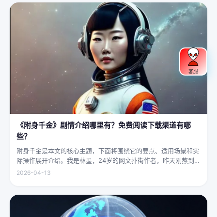
客服
《附身千金》剧情介绍哪里有？免费阅读下载渠道有哪
些？
附身千金是本文的核心主题，下面将围绕它的要点、适用场景和实
际操作展开介绍。我是林墨，24岁的网文扑街作者，昨天刚熬到凌
晨四点赶完一本豪门甜宠文的大纲，揉着发酸的眼睛扑上床就睡，
2026-04-13
结果一睁眼，空气里全是昂贵檀香的味道，身下是能陷进去半个人
的鹅绒...