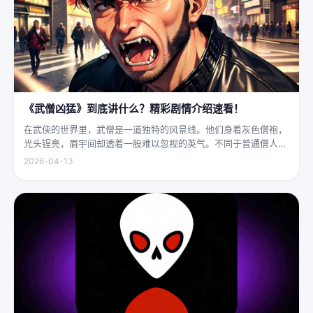
《武僧凶猛》到底讲什么？精彩剧情介绍速看！
在武侠的世界里，武僧是一道独特的风景线。他们身着灰色僧袍，
光头锃亮，眉宇间却透着一股难以忽视的英气。不同于普通僧人的
慈眉善目，武僧的眼神中常常闪烁着锐利的光，仿佛能洞穿一切虚
2026-04-13
妄。他们的拳脚之间，更是藏着雷霆万钧的力量，“武僧凶猛”四
字，道尽...