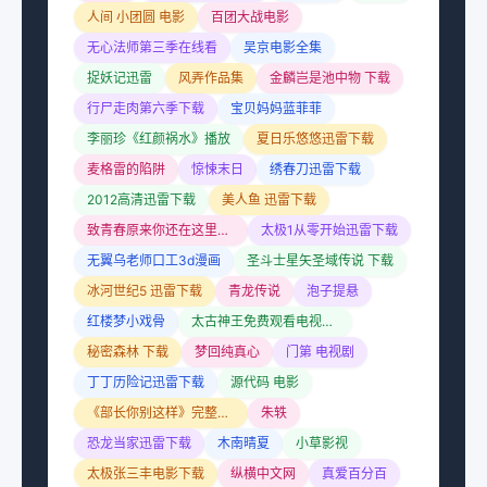
人间 小团圆 电影
百团大战电影
无心法师第三季在线看
吴京电影全集
捉妖记迅雷
风弄作品集
金麟岂是池中物 下载
行尸走肉第六季下载
宝贝妈妈蓝菲菲
李丽珍《红颜祸水》播放
夏日乐悠悠迅雷下载
麦格雷的陷阱
惊悚末日
绣春刀迅雷下载
2012高清迅雷下载
美人鱼 迅雷下载
致青春原来你还在这里下载
太极1从零开始迅雷下载
无翼乌老师口工3d漫画
圣斗士星矢圣域传说 下载
冰河世纪5 迅雷下载
青龙传说
泡子提悬
红楼梦小戏骨
太古神王免费观看电视剧全集
秘密森林 下载
梦回纯真心
门第 电视剧
丁丁历险记迅雷下载
源代码 电影
《部长你别这样》完整版观看免费
朱轶
恐龙当家迅雷下载
木南晴夏
小草影视
太极张三丰电影下载
纵横中文网
真爱百分百