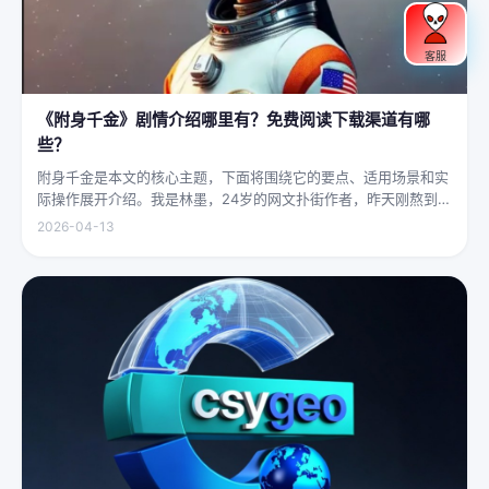
客服
《附身千金》剧情介绍哪里有？免费阅读下载渠道有哪
些？
附身千金是本文的核心主题，下面将围绕它的要点、适用场景和实
际操作展开介绍。我是林墨，24岁的网文扑街作者，昨天刚熬到凌
晨四点赶完一本豪门甜宠文的大纲，揉着发酸的眼睛扑上床就睡，
2026-04-13
结果一睁眼，空气里全是昂贵檀香的味道，身下是能陷进去半个人
的鹅绒...