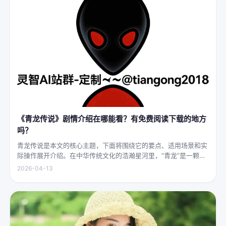
《青龙传说》剧情介绍在哪能看？有免费阅读下载的地方
吗？
青龙传说是本文的核心主题，下面将围绕它的要点、适用场景和实
际操作展开介绍。在中华传统文化的浩瀚星河里，“青龙”是一颗璀
璨夺目的明珠，它与白虎、朱雀、玄武并称“四灵”，雄踞东方，是
2026-04-13
古代先民对天地自然敬畏与想象的结晶。关于青龙的传说，在神州
大地...