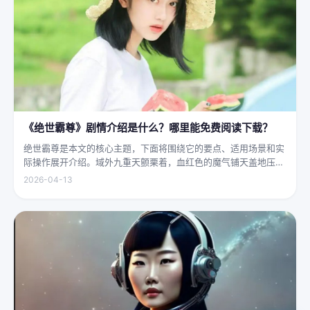
《绝世霸尊》剧情介绍是什么？哪里能免费阅读下载？
绝世霸尊是本文的核心主题，下面将围绕它的要点、适用场景和实
际操作展开介绍。域外九重天颤栗着，血红色的魔气铺天盖地压向
人间界最后一道防线——诛仙阵。阵中百万仙神联军已是强弩之
2026-04-13
末，掌教真人灰袍染血，握着诛仙符的手不住颤抖，看着阵外那尊
身高万丈、...