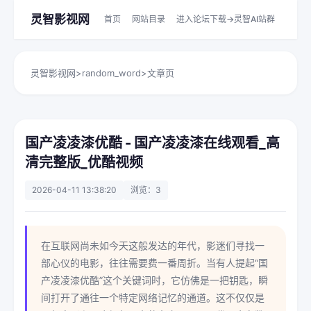
灵智影视网
首页
网站目录
进入论坛下载->灵智AI站群
灵智影视网
>
random_word
>
文章页
国产凌凌漆优酷 - 国产凌凌漆在线观看_高
清完整版_优酷视频
2026-04-11 13:38:20
浏览：3
在互联网尚未如今天这般发达的年代，影迷们寻找一
部心仪的电影，往往需要费一番周折。当有人提起“国
产凌凌漆优酷”这个关键词时，它仿佛是一把钥匙，瞬
间打开了通往一个特定网络记忆的通道。这不仅仅是