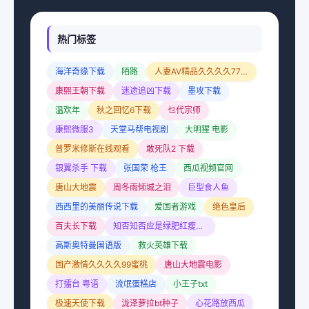
热门标签
海洋奇缘下载
陌路
人妻AV精品久久久久7777
康熙王朝下载
迷途追凶下载
墨攻下载
温欢年
秋之回忆6下载
乜代宗师
康熙微服3
天堂马帮电视剧
大明猩 电影
普罗米修斯在线观看
敢死队2 下载
银翼杀手 下载
张国荣 枪王
西瓜视频官网
唐山大地震
周冬雨倾城之泪
巨型食人鱼
西西里的美丽传说下载
爱国者游戏
绝色皇后
百夫长下载
知否知否应是绿肥红瘦免费观看全集
高斯奥特曼国语版
救火英雄下载
国产激情久久久久99蜜桃
唐山大地震电影
打擂台 粤语
流氓蛋糕店
小王子txt
极速天使下载
泷泽萝拉bt种子
心花路放西瓜