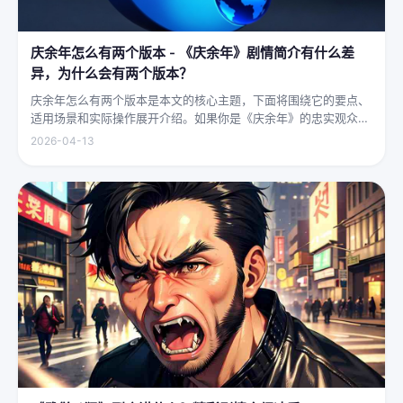
庆余年怎么有两个版本 - 《庆余年》剧情简介有什么差
异，为什么会有两个版本？
庆余年怎么有两个版本是本文的核心主题，下面将围绕它的要点、
适用场景和实际操作展开介绍。如果你是《庆余年》的忠实观众，
可能会发现这部剧在不同视频平台上呈现出两个略有差异的版本，
2026-04-13
不少观众对此感到好奇：明明是同一部剧，怎么会有两个版本呢？
首先要...