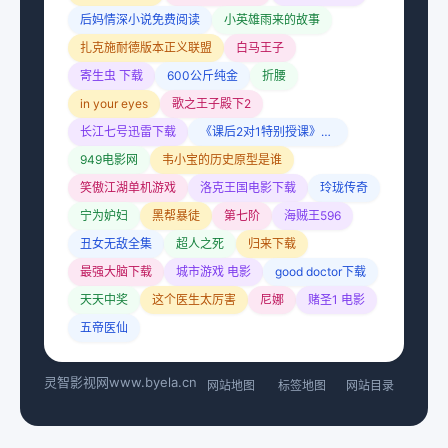
后妈情深小说免费阅读
小英雄雨来的故事
扎克施耐德版本正义联盟
白马王子
寄生虫 下载
600公斤纯金
折腰
in your eyes
歌之王子殿下2
长江七号迅雷下载
《课后2对1特别授课》电视剧
949电影网
韦小宝的历史原型是谁
笑傲江湖单机游戏
洛克王国电影下载
玲珑传奇
宁为妒妇
黑帮暴徒
第七阶
海贼王596
丑女无敌全集
超人之死
归来下载
最强大脑下载
城市游戏 电影
good doctor下载
天天中奖
这个医生太厉害
尼娜
赌圣1 电影
五帝医仙
灵智影视网
www.byela.cn
网站地图
标签地图
网站目录