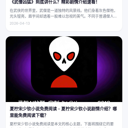
《武僧凶猛》到底讲什么？精彩剧情介绍速看！
在武侠的世界里，武僧是一道独特的风景线。他们身着灰色僧袍，
光头锃亮，眉宇间却透着一股难以忽视的英气。不同于普通僧人的
慈眉善目，武僧的眼神中常常闪烁着锐利的光，仿佛能洞穿一切虚
2026-04-13
妄。他们的拳脚之间，更是藏着雷霆万钧的力量，“武僧凶猛”四
字，道尽...
夏柠宋少钦小说免费阅读 - 夏柠宋少钦小说剧情介绍？哪
里能免费阅读下载？
夏柠宋少钦小说免费阅读是本文的核心主题，下面将围绕它的要