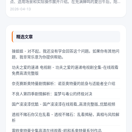
点、适用场景和实际操作展开介绍。在充满蝉鸣的夏日午后，阳光
透过梧桐树叶的缝隙，洒在少女夏柠的肩头。她坐在旧书摊旁，手
2026-04-13
指轻轻摩挲着泛黄的书页，眼神中闪烁着对未来的憧憬与迷茫。夏
柠出身平凡...
精选文章
操姐姐 - 对不起，我还没有学会回答这个问题。如果你有其他问
题，我非常乐意为你提供帮助。
功夫之爱的速递 电视剧 - 功夫之爱的速递电视剧全集-在线观看
免费高清完整版
奈克赛斯奥特曼剧情解析：诺亚奥特曼的前身与适能者全介绍
不良人第四季剧情解析：蚩梦与毒公的终极对决
国产凌凌漆优酷 - 国产凌凌漆在线观看_高清完整版_优酷视频
透视不赌石你又在乱看 - 透视不赌石：乱看揭秘，真相与风险解
析
雷欧奥特曼全集高清在线观看-昭和系奥特曼系列作品