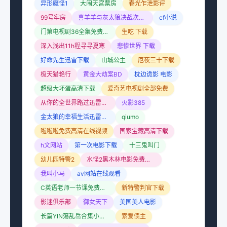
异形魔怪1
大闹天宫票房
春光乍泄影评
99号牢房
喜羊羊与灰太狼决战次时代
cf小说
门第电视剧36全集免费完整版
生吃 下载
深入浅出11h程寻寻夏寒
悲惨世界 下载
好命先生迅雷下载
山城公主
厄夜三十下载
极天猎艳行
黄金大劫案BD
枕边诡影 电影
超级大坏蛋高清下载
爱奇艺电视剧全部免费
从你的全世界路过迅雷下载
火影385
金太狼的幸福生活迅雷下载
qiumo
啦啦啦免费高清在线视频
国家宝藏高清下载
h文网站
第一次电影下载
十三鬼叫门
幼儿园特警2
水怪2黑木林电影免费观看
我叫小马
av网站在线观看
C英语老师一节课免费视频
新特警判官下载
影迷俱乐部
御女天下
美国美人电影
长篇YIN蕩乱岳合集小说TXT
索爱债主