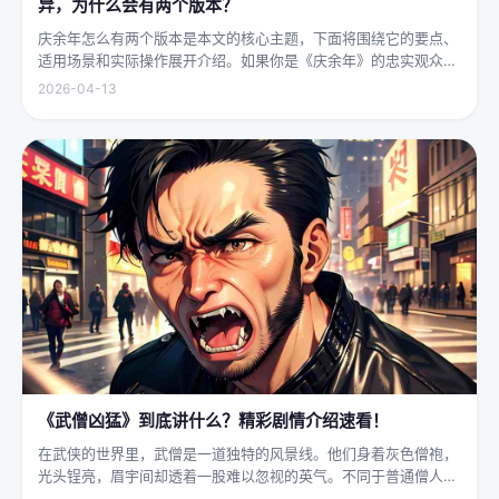
异，为什么会有两个版本？
庆余年怎么有两个版本是本文的核心主题，下面将围绕它的要点、
适用场景和实际操作展开介绍。如果你是《庆余年》的忠实观众，
可能会发现这部剧在不同视频平台上呈现出两个略有差异的版本，
2026-04-13
不少观众对此感到好奇：明明是同一部剧，怎么会有两个版本呢？
首先要...
《武僧凶猛》到底讲什么？精彩剧情介绍速看！
在武侠的世界里，武僧是一道独特的风景线。他们身着灰色僧袍，
光头锃亮，眉宇间却透着一股难以忽视的英气。不同于普通僧人的
慈眉善目，武僧的眼神中常常闪烁着锐利的光，仿佛能洞穿一切虚