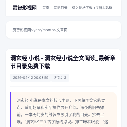
灵智影视网
首页
网站目录
进入论坛下载->灵智AI站群
灵智影视网
>
year/month
>
文章页
洞玄经 小说 - 洞玄经小说全文阅读_最新章
节目录免费下载
2026-04-12 00:08:59
浏览：3
洞玄经 小说是本文的核心主题，下面将围绕它的要
点、适用场景和实际操作展开介绍。深夜的旧书摊
前，一本无封皮的线装书吸引了我的目光。拂去尘
埃，“洞玄经”三个古字隐约浮现。摊主眯着眼说：“这