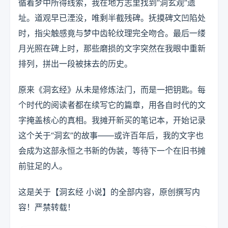
循着梦中所得线索，我在地方志里找到“洞玄观”遗
址。道观早已湮没，唯剩半截残碑。抚摸碑文凹陷处
时，指尖触感竟与梦中齿轮纹理完全吻合。最后一缕
月光照在碑上时，那些磨损的文字突然在我眼中重新
排列，拼出一段被抹去的历史。
原来《洞玄经》从未是修炼法门，而是一把钥匙。每
个时代的阅读者都在续写它的篇章，用各自时代的文
字掩盖核心的真相。我摊开新买的笔记本，开始记录
这个关于“洞玄”的故事——或许百年后，我的文字也
会成为这部永恒之书新的伪装，等待下一个在旧书摊
前驻足的人。
这是关于【洞玄经 小说】的全部内容，原创撰写内
容！严禁转载！