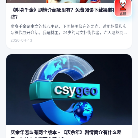
《附身千金》剧情介绍哪里有？免费阅读下载渠道有哪
客服
些？
附身千金是本文的核心主题，下面将围绕它的要点、适用场景和实
际操作展开介绍。我是林墨，24岁的网文扑街作者，昨天刚熬到凌
晨四点赶完一本豪门甜宠文的大纲，揉着发酸的眼睛扑上床就睡，
2026-04-13
结果一睁眼，空气里全是昂贵檀香的味道，身下是能陷进去半个人
的鹅绒...
庆余年怎么有两个版本 - 《庆余年》剧情简介有什么差