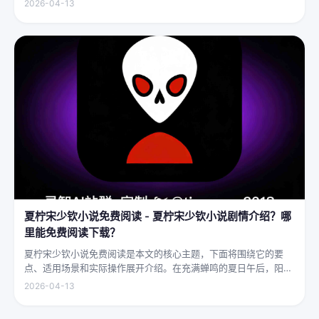
2026-04-13
妄。他们的拳脚之间，更是藏着雷霆万钧的力量，“武僧凶猛”四
字，道尽...
夏柠宋少钦小说免费阅读 - 夏柠宋少钦小说剧情介绍？哪
里能免费阅读下载？
夏柠宋少钦小说免费阅读是本文的核心主题，下面将围绕它的要
点、适用场景和实际操作展开介绍。在充满蝉鸣的夏日午后，阳光
透过梧桐树叶的缝隙，洒在少女夏柠的肩头。她坐在旧书摊旁，手
2026-04-13
指轻轻摩挲着泛黄的书页，眼神中闪烁着对未来的憧憬与迷茫。夏
柠出身平凡...