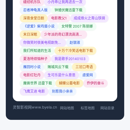
缝纫机乐队
小丹乖让我再进去一次
忍者神龟真人版
钟馗伏魔迅雷下载
深夜食堂日剧
电影教父1
成成烽火之青山铁骑
《逆爱》柴鸡蛋小说
女特警 2007 陈丽娜
末日深眠
少年派的奇幻漂流高清下载
你微笑时很美电视剧免费观看全集
赵银淑
我们所知道的生活
十万个冷笑话电影下载
夏洛特烦恼种子
我是歌手20140103
雁回时小说
赌城风云下载
三岔口粤语
电影红牡丹
生可乐是什么意思
虐爱网
魔兽世界 迅雷下载
蝴蝶公墓电影
乔伊的奋斗
飞鹰艾迪 电影
别惹我小亲亲
灵智影视网
www.byela.cn
网站地图
标签地图
网站目录