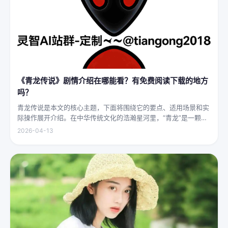
《青龙传说》剧情介绍在哪能看？有免费阅读下载的地方
吗？
青龙传说是本文的核心主题，下面将围绕它的要点、适用场景和实
际操作展开介绍。在中华传统文化的浩瀚星河里，“青龙”是一颗璀
璨夺目的明珠，它与白虎、朱雀、玄武并称“四灵”，雄踞东方，是
2026-04-13
古代先民对天地自然敬畏与想象的结晶。关于青龙的传说，在神州
大地...