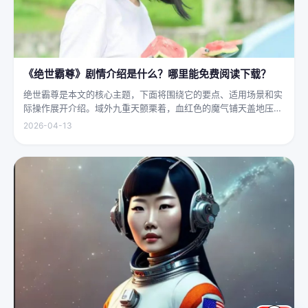
《绝世霸尊》剧情介绍是什么？哪里能免费阅读下载？
绝世霸尊是本文的核心主题，下面将围绕它的要点、适用场景和实
际操作展开介绍。域外九重天颤栗着，血红色的魔气铺天盖地压向
人间界最后一道防线——诛仙阵。阵中百万仙神联军已是强弩之
2026-04-13
末，掌教真人灰袍染血，握着诛仙符的手不住颤抖，看着阵外那尊
身高万丈、...