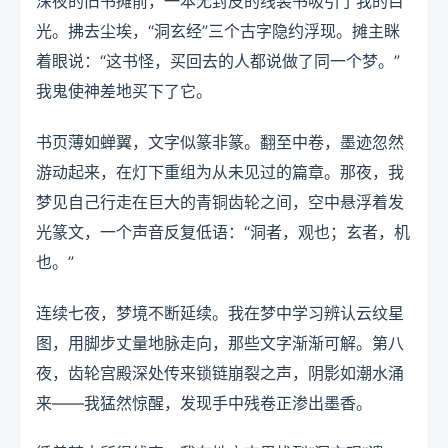
深夜的旧书摊前，一本无封皮的线装书吸引了我的目
光。拂去尘埃，“洞玄经”三个古字隐约浮现。摊主眯
着眼说：“这书怪，买回去的人都说做了同一个梦。”
我鬼使神差地买下了它。
书页薄如蝉翼，文字似篆非篆。翻至中卷，墨迹忽然
游动起来，在灯下重组为从未见过的篇章。那夜，我
梦见自己行走在巨大的青铜齿轮之间，空中悬浮着发
光篆文，一个声音反复低语：“洞者，观也；玄者，机
也。”
连续七夜，梦境不断延续。我在梦中学习辨认云纹星
图，用脚步丈量地脉走向，那些文字渐渐可解。第八
夜，齿轮宫殿深处传来锁链崩裂之声，阴影如潮水涌
来——我猛然惊醒，发现手中残卷正渗出墨香。