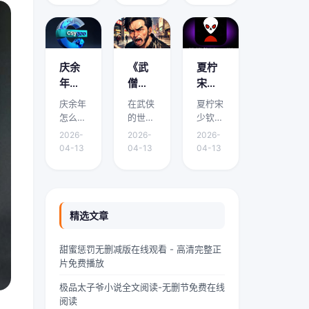
面将围
面将围
面将围
看？
哪里
免费
绕它的
绕它的
绕它的
有免
能免
阅读
要点、
要点、
要点、
费阅
费阅
下载
适用场
适用场
适用场
读下
读下
渠道
景和实
景和实
景和实
庆余
《武
夏柠
载的
载？
有哪
际操作
际操作
际操作
年怎
僧凶
宋少
展开介
展开介
展开介
地方
些？
么有
猛》
钦小
庆余年
在武侠
夏柠宋
绍。在
绍。域
绍。我
吗？
两个
到底
说免
怎么有
的世界
少钦小
中华传
外九重
是林
版本 -
讲什
费阅
两个版
里，武
说免费
统文化
天颤栗
墨，
2026-
2026-
2026-
本是本
僧是一
阅读是
的浩瀚
着，血
24岁
《庆
么？
读 -
04-13
04-13
04-13
文的核
道独特
本文的
星河
红色的
的网文
余
精彩
夏柠
心主
的风景
核心主
里，
魔气铺
扑街作
年》
剧情
宋少
题，下
线。他
题，下
“青龙”
天盖地
者，昨
剧情
介绍
钦小
面将围
们身着
面将围
是一颗
压向人
天刚熬
简介
速
说剧
绕它的
灰色僧
绕它的
璀璨夺
间界最
到凌晨
精选文章
有什
看！
情介
要点、
袍，光
要点、
目的明
后一道
四点赶
么差
绍？
适用场
头锃
适用场
珠，它
防线
完一本
甜蜜惩罚无删减版在线观看 - 高清完整正
景和实
亮，眉
景和实
与白
——诛
豪门甜
异，
哪里
片免费播放
际操作
宇间却
际操作
虎、朱
仙阵。
宠文的
为什
能免
展开介
透着一
展开介
雀、玄
阵中百
大纲，
极品太子爷小说全文阅读-无删节免费在线
么会
费阅
绍。如
股难以
绍。在
武并称
万仙神
揉着发
阅读
有两
读下