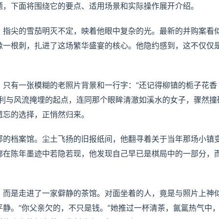
题，下面将围绕它的要点、适用场景和实际操作展开介绍。
，指尖的雪茄明灭不定，映着他眼中复杂的光。最新的并购案看
像一根刺，扎进了这场繁华盛宴的核心。他隐约感到，这不仅仅
，只有一张模糊的老照片背景和一行字：“还记得柳镇的栀子花香
名利与风流掩埋的起点，连同那个眼眸清澈如溪水的女子，骤然撞
遗忘的选择，正悄然归来。
郊的档案馆。尘土飞扬的旧报纸间，他翻寻着关于当年那场小镇
廓在陈年墨迹中若隐若现，他发现自己早已是棋局中的一部分，
，而是走进了一家僻静的茶馆。对面坐着的人，竟是与照片上神
静。“你父亲欠的，不只是钱。”她推过一杯清茶，氤氲热气中