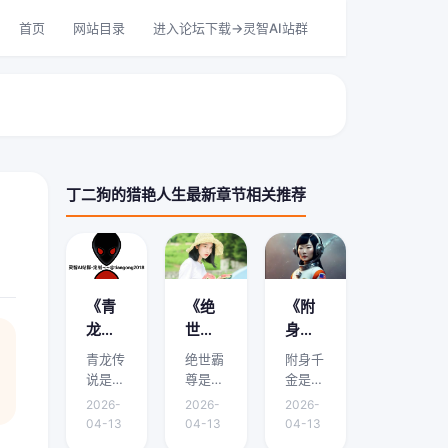
首页
网站目录
进入论坛下载->灵智AI站群
丁二狗的猎艳人生最新章节相关推荐
《青
《绝
《附
龙传
世霸
身千
说》
尊》
金》
青龙传
绝世霸
附身千
剧情
剧情
剧情
说是本
尊是本
金是本
介绍
介绍
介绍
文的核
文的核
文的核
2026-
2026-
2026-
心主
心主
心主
在哪
是什
哪里
04-13
04-13
04-13
题，下
题，下
题，下
能
么？
有？