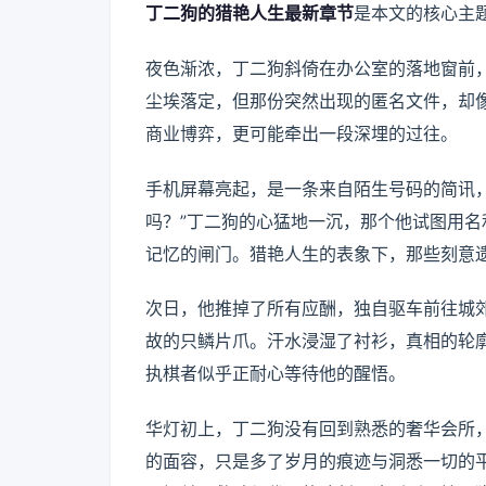
丁二狗的猎艳人生最新章节
是本文的核心主
夜色渐浓，丁二狗斜倚在办公室的落地窗前
尘埃落定，但那份突然出现的匿名文件，却
商业博弈，更可能牵出一段深埋的过往。
手机屏幕亮起，是一条来自陌生号码的简讯
吗？”丁二狗的心猛地一沉，那个他试图用
记忆的闸门。猎艳人生的表象下，那些刻意
次日，他推掉了所有应酬，独自驱车前往城
故的只鳞片爪。汗水浸湿了衬衫，真相的轮
执棋者似乎正耐心等待他的醒悟。
华灯初上，丁二狗没有回到熟悉的奢华会所
的面容，只是多了岁月的痕迹与洞悉一切的平