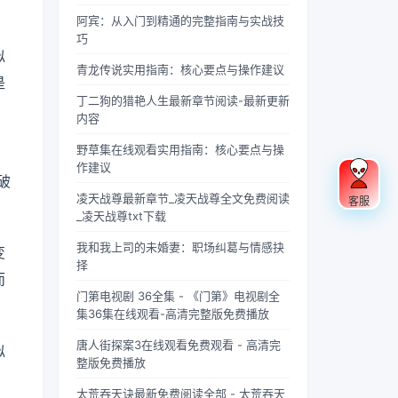
果你是
忽视的
充满蝉
“四
联军已
酸的眼
个版
载？
《庆余
英气。
鸣的夏
灵”，
是强弩
睛扑上
阿宾：从入门到精通的完整指南与实战技
本？
年》的
不同于
日午
雄踞东
之末，
床就
巧
似
忠实观
普通僧
后，阳
方，是
掌教真
睡，结
青龙传说实用指南：核心要点与操作建议
众，可
人的慈
光透过
古代先
人灰袍
果一睁
是
能会发
眉善
梧桐树
民对天
染血，
眼，空
丁二狗的猎艳人生最新章节阅读-最新更新
现这部
目，武
叶的缝
地自然
握着诛
气里全
内容
剧在不
僧的眼
隙，洒
敬畏与
仙符的
是昂贵
同视频
神中常
在少女
想象的
手不住
檀香的
野草集在线观看实用指南：核心要点与操
平台上
常闪烁
夏柠的
结晶。
颤抖，
味道，
作建议
破
呈现出
着锐利
肩头。
关于青
看着阵
身下是
两个略
的光，
她坐在
龙的传
外那尊
能陷进
凌天战尊最新章节_凌天战尊全文免费阅读
客服
有差异
仿佛能
旧书摊
说，在
身高万
去半个
_凌天战尊txt下载
的版
洞穿一
旁，手
神州大
丈、...
人的鹅
我和我上司的未婚妻：职场纠葛与情感抉
变
本，不
切虚
指轻轻
地...
绒...
择
少观众
妄。他
摩挲着
而
对此感
们的拳
泛黄的
门第电视剧 36全集 - 《门第》电视剧全
到好
脚之
书页，
集36集在线观看-高清完整版免费播放
奇：明
间，更
眼神中
明是同
是藏着
闪烁着
唐人街探案3在线观看免费观看 - 高清完
似
一部
雷霆万
对未来
整版免费播放
剧，怎
钧的力
的憧憬
，
么会有
量，
与迷
太荒吞天诀最新免费阅读全部 - 太荒吞天