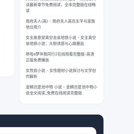
两个版
“武僧
茫。夏
诀最新章节免费阅读，全本完整版在线畅
本呢？
凶猛”
柠出身
读
首先
四字，
平凡...
周府夫人(高) - 周府夫人高氏生平与家族
要...
道尽...
地位简介
女主故意穿真空去坐地铁小说 - 女主真空
坐地铁小说：大胆诱惑与心跳邂逅
哆啦a梦伴我同行2在线观看完整版-高清
正版免费播放
女性奴小说 - 女性题材小说探讨与文学创
作解析
金鳞岂是池中物 小说 - 金鳞岂是池中物小
说全文阅读_免费在线阅读完整版