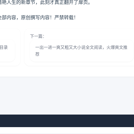
猎艳人生的新章节，此刻才真正翻开了扉页。
全部内容，原创撰写内容！严禁转载！
下一篇：
节目录
一出一进一爽又粗又大小说全文阅读，火爆爽文推
荐