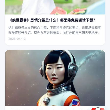
《绝世霸尊》剧情介绍是什么？哪里能免费阅读下载？
绝世霸尊是本文的核心主题，下面将围绕它的要点、适用场景和实
际操作展开介绍。域外九重天颤栗着，血红色的魔气铺天盖地压向
人间界最后一道防线——诛仙阵。阵中百万仙神联军已是强弩之
2026-04-13
末，掌教真人灰袍染血，握着诛仙符的手不住颤抖，看着阵外那尊
身高万丈、...