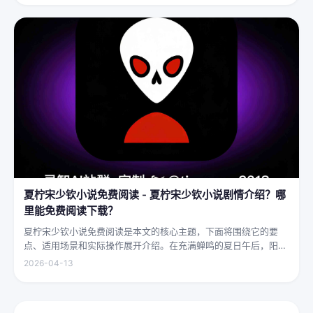
字，道尽...
夏柠宋少钦小说免费阅读 - 夏柠宋少钦小说剧情介绍？哪
里能免费阅读下载？
夏柠宋少钦小说免费阅读是本文的核心主题，下面将围绕它的要
点、适用场景和实际操作展开介绍。在充满蝉鸣的夏日午后，阳光
透过梧桐树叶的缝隙，洒在少女夏柠的肩头。她坐在旧书摊旁，手
2026-04-13
指轻轻摩挲着泛黄的书页，眼神中闪烁着对未来的憧憬与迷茫。夏
柠出身平凡...