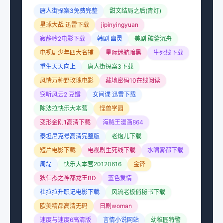
唐人街探案3免费完整
甜文结局之后(青灯)
星球大战 迅雷下载
jipinyingyuan
寂静岭2电影下载
韩剧 幽灵
美剧 破釜沉舟
电视剧少年四大名捕
星际迷航暗黑
生死线下载
重生天天向上
唐人街探案3下载
风情万种野玫瑰电影
藏地密码10在线阅读
窃听风云2 豆瓣
女间谍 迅雷下载
陈法拉快乐大本营
怪兽学园
变形金刚1高清下载
海贼王漫画864
泰坦尼克号高清完整版
老炮儿下载
短片电影下载
电视剧生死线下载
水啸雾都下载
周磊
快乐大本营20120616
金锋
狄仁杰之神都龙王BD
蓝色爱情
杜拉拉升职记电影下载
风流老板俏秘书下载
欧美精品高清无码
日剧woman
速度与速度6高清版
言情小说网站
幼稚园特警