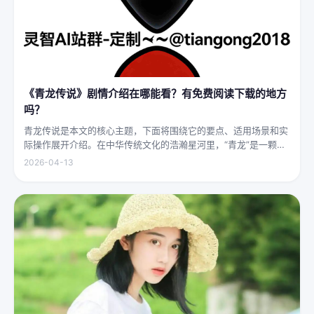
《青龙传说》剧情介绍在哪能看？有免费阅读下载的地方
吗？
青龙传说是本文的核心主题，下面将围绕它的要点、适用场景和实
际操作展开介绍。在中华传统文化的浩瀚星河里，“青龙”是一颗璀
璨夺目的明珠，它与白虎、朱雀、玄武并称“四灵”，雄踞东方，是
2026-04-13
古代先民对天地自然敬畏与想象的结晶。关于青龙的传说，在神州
大地...