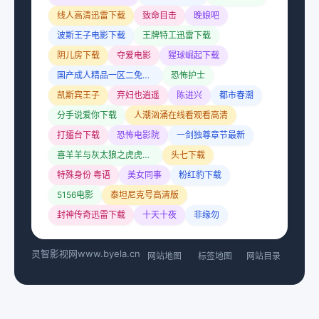
线人高清迅雷下载
致命目击
晚娘吧
波斯王子电影下载
王牌特工迅雷下载
阴儿房下载
夺爱电影
猩球崛起下载
国产成人精品一区二免费观看
恐怖护士
凯斯宾王子
弃妇也逍遥
陈进兴
都市春潮
分手说爱你下载
人潮汹涌在线看观看高清
打擂台下载
恐怖电影院
一剑独尊章节最新
喜羊羊与灰太狼之虎虎生威下载
头七下载
特殊身份 粤语
美女同事
粉红豹下载
5156电影
泰坦尼克号高清版
封神传奇迅雷下载
十天十夜
非缘勿
灵智影视网
www.byela.cn
网站地图
标签地图
网站目录