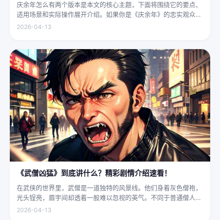
庆余年怎么有两个版本是本文的核心主题，下面将围绕它的要点、
适用场景和实际操作展开介绍。如果你是《庆余年》的忠实观众，
可能会发现这部剧在不同视频平台上呈现出两个略有差异的版本，
2026-04-13
不少观众对此感到好奇：明明是同一部剧，怎么会有两个版本呢？
首先要...
《武僧凶猛》到底讲什么？精彩剧情介绍速看！
在武侠的世界里，武僧是一道独特的风景线。他们身着灰色僧袍，
光头锃亮，眉宇间却透着一股难以忽视的英气。不同于普通僧人的
慈眉善目，武僧的眼神中常常闪烁着锐利的光，仿佛能洞穿一切虚
2026-04-13
妄。他们的拳脚之间，更是藏着雷霆万钧的力量，“武僧凶猛”四