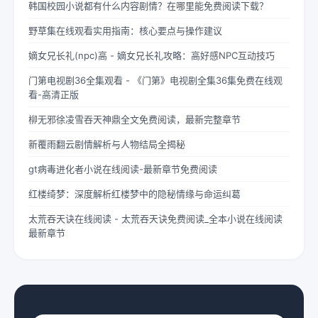
韩国校园小说都有什么内容剧情？在哪里能免费阅读下载？
野草集在线观看实用指南：核心要点与操作建议
嫡女兄长礼(npc)高 - 嫡女兄长礼攻略：高好感NPC互动技巧
门第电视剧36全集观看 - 《门第》电视剧全集36集免费在线观
看-高清正版
柳无邪徐凌雪吞天神鼎全文免费阅读，最新完整章节
新覆雨翻云剧情解析与人物结局全揭秘
gt病毒进化者小说在线阅读-最新章节免费阅读
红楼绮梦：深度解析红楼梦中的隐秘情缘与命运纠葛
太荒吞天诀在线阅读 - 太荒吞天诀免费阅读_全本小说在线阅读
最新章节