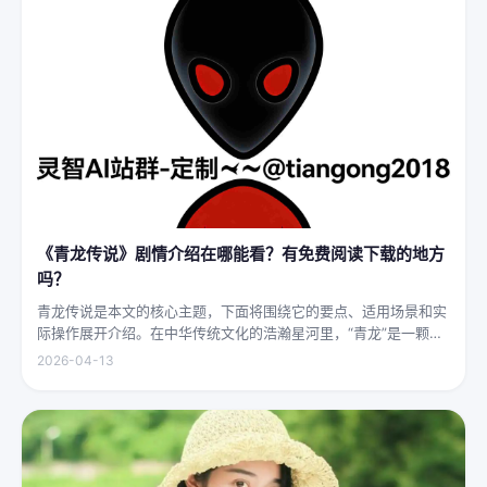
《青龙传说》剧情介绍在哪能看？有免费阅读下载的地方
吗？
青龙传说是本文的核心主题，下面将围绕它的要点、适用场景和实
际操作展开介绍。在中华传统文化的浩瀚星河里，“青龙”是一颗璀
璨夺目的明珠，它与白虎、朱雀、玄武并称“四灵”，雄踞东方，是
2026-04-13
古代先民对天地自然敬畏与想象的结晶。关于青龙的传说，在神州
大地...