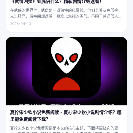
《武僧凶猛》到底讲什么？精彩剧情介绍速看！
在武侠的世界里，武僧是一道独特的风景线。他们身着灰色僧袍，
光头锃亮，眉宇间却透着一股难以忽视的英气。不同于普通僧人的
慈眉善目，武僧的眼神中常常闪烁着锐利的光，仿佛能洞穿一切虚
2026-04-13
妄。他们的拳脚之间，更是藏着雷霆万钧的力量，“武僧凶猛”四
字，道尽...
夏柠宋少钦小说免费阅读 - 夏柠宋少钦小说剧情介绍？哪
里能免费阅读下载？
夏柠宋少钦小说免费阅读是本文的核心主题，下面将围绕它的要