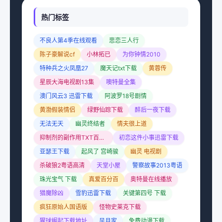
热门标签
不良人第4季在线观看
悲恋三人行
陈子豪解说cf
小林拓已
为你钟情2010
特种兵之火凤凰27
魔天记txt下载
黄蓉传
星辰大海电视剧13集
噢特曼全集
澳门风云3 迅雷下载
阿波罗18号剧情
黄渤假装情侣
绿野仙踪下载
醉后一夜下载
无法无天
幽灵终结者
情夫很上道
抑制剂的副作用TXT百度云
初恋这件小事迅雷下载
亚瑟王下载
起风了 宫崎骏
幽灵 电视剧
杀破狼2粤语高清
天堂小屋
警察故事2013粤语
珠光宝气 下载
真爱百分百
奥特曼在线播放
猎魔除凶
雪豹迅雷下载
关键第四号 下载
疯狂原始人国语版
怪物史莱克下载
猩球崛起下载地址
风月家
免费动漫下载