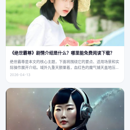
《绝世霸尊》剧情介绍是什么？哪里能免费阅读下载？
绝世霸尊是本文的核心主题，下面将围绕它的要点、适用场景和实
际操作展开介绍。域外九重天颤栗着，血红色的魔气铺天盖地压向
人间界最后一道防线——诛仙阵。阵中百万仙神联军已是强弩之
2026-04-13
末，掌教真人灰袍染血，握着诛仙符的手不住颤抖，看着阵外那尊
身高万丈、...