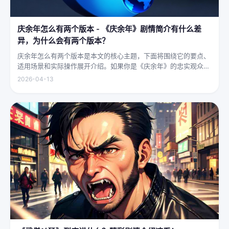
庆余年怎么有两个版本 - 《庆余年》剧情简介有什么差
异，为什么会有两个版本？
庆余年怎么有两个版本是本文的核心主题，下面将围绕它的要点、
适用场景和实际操作展开介绍。如果你是《庆余年》的忠实观众，
可能会发现这部剧在不同视频平台上呈现出两个略有差异的版本，
2026-04-13
不少观众对此感到好奇：明明是同一部剧，怎么会有两个版本呢？
首先要...