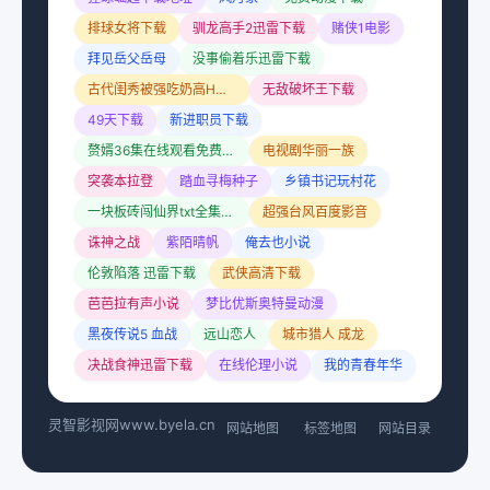
排球女将下载
驯龙高手2迅雷下载
赌侠1电影
拜见岳父岳母
没事偷着乐迅雷下载
古代闺秀被强吃奶高H漫画书
无敌破坏王下载
49天下载
新进职员下载
赘婿36集在线观看免费完整版
电视剧华丽一族
突袭本拉登
踏血寻梅种子
乡镇书记玩村花
一块板砖闯仙界txt全集下载
超强台风百度影音
诛神之战
紫陌晴帆
俺去也小说
伦敦陷落 迅雷下载
武侠高清下载
芭芭拉有声小说
梦比优斯奥特曼动漫
黑夜传说5 血战
远山恋人
城市猎人 成龙
决战食神迅雷下载
在线伦理小说
我的青春年华
灵智影视网
www.byela.cn
网站地图
标签地图
网站目录