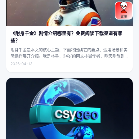
客服
《附身千金》剧情介绍哪里有？免费阅读下载渠道有哪
些？
附身千金是本文的核心主题，下面将围绕它的要点、适用场景和实
际操作展开介绍。我是林墨，24岁的网文扑街作者，昨天刚熬到凌
晨四点赶完一本豪门甜宠文的大纲，揉着发酸的眼睛扑上床就睡，
2026-04-13
结果一睁眼，空气里全是昂贵檀香的味道，身下是能陷进去半个人
的鹅绒...