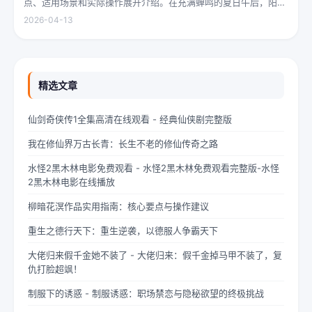
点、适用场景和实际操作展开介绍。在充满蝉鸣的夏日午后，阳光
透过梧桐树叶的缝隙，洒在少女夏柠的肩头。她坐在旧书摊旁，手
2026-04-13
指轻轻摩挲着泛黄的书页，眼神中闪烁着对未来的憧憬与迷茫。夏
柠出身平凡...
精选文章
仙剑奇侠传1全集高清在线观看 - 经典仙侠剧完整版
我在修仙界万古长青：长生不老的修仙传奇之路
水怪2黑木林电影免费观看 - 水怪2黑木林免费观看完整版-水怪
2黑木林电影在线播放
柳暗花溟作品实用指南：核心要点与操作建议
重生之德行天下：重生逆袭，以德服人争霸天下
大佬归来假千金她不装了 - 大佬归来：假千金掉马甲不装了，复
仇打脸超飒！
制服下的诱惑 - 制服诱惑：职场禁恋与隐秘欲望的终极挑战