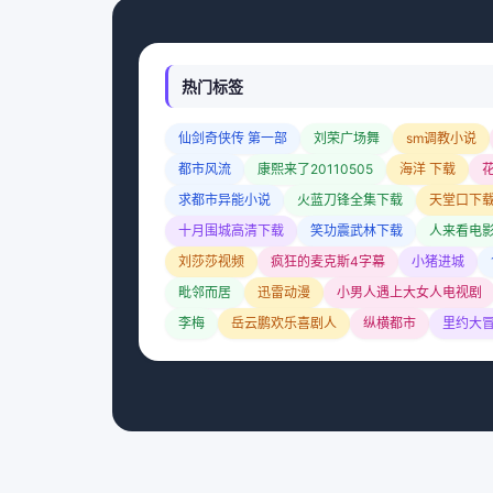
热门标签
仙剑奇侠传 第一部
刘荣广场舞
sm调教小说
都市风流
康熙来了20110505
海洋 下载
求都市异能小说
火蓝刀锋全集下载
天堂口下
十月围城高清下载
笑功震武林下载
人来看电
刘莎莎视频
疯狂的麦克斯4字幕
小猪进城
毗邻而居
迅雷动漫
小男人遇上大女人电视剧
李梅
岳云鹏欢乐喜剧人
纵横都市
里约大