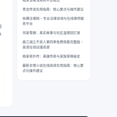
相关法律法规和平台规范
两个版
“武僧
茫。夏
本呢？
凶猛”
柠出身
青龙传说实用指南：核心要点与操作建议
首先
四字，
平凡...
纵横法律网 - 专业法律咨询与在线律师服
要...
道尽...
务平台
的
邻家雪姨：真实故事与社区温情回忆录
众
画江湖之不良人第四季免费观看完整版 -
高清在线动漫资源
杨家将外传：英雄传奇与家族荣辱秘史
最新言情小说在线阅读实用指南：核心要
点与操作建议