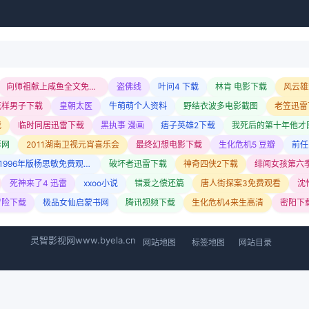
向师祖献上咸鱼全文免费阅读
盗佛线
叶问4 下载
林肯 电影下载
风云雄
花样男子下载
皇朝太医
牛萌萌个人资料
野结衣波多电影截图
老笠迅雷
载
临时同居迅雷下载
黑执事 漫画
痞子英雄2下载
我死后的第十年他才
影网
2011湖南卫视元宵喜乐会
最终幻想电影下载
生化危机5 豆瓣
1996年版杨思敏免费观看电视剧
破坏者迅雷下载
神奇四侠2下载
绯闻女孩第六
死神来了4 迅雷
xxoo小说
错爱之偿还篇
唐人街探案3免费观看
沈
冒险下载
极品女仙启蒙书网
腾讯视频下载
生化危机4来生高清
密阳下
灵智影视网
www.byela.cn
网站地图
标签地图
网站目录