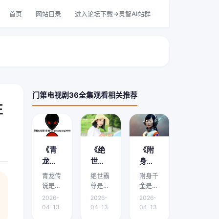
首页
网站目录
进入论坛下载->灵智AI站群
门第电视剧36全集观看相关推荐
正
《青
《绝
《附
龙传
世霸
身千
说》
尊》
金》
青龙传
绝世霸
附身千
剧情
剧情
剧情
说是本
尊是本
金是本
介绍
介绍
介绍
文的核
文的核
文的核
2026-
2026-
2026-
心主
心主
心主
在哪
是什
哪里
04-13
04-13
04-13
题，下
题，下
题，下
能
么？
有？