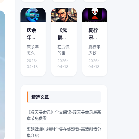
面将围
面将围
面将围
看？
哪里
免费
绕它的
绕它的
绕它的
有免
能免
阅读
要点、
要点、
要点、
费阅
费阅
下载
适用场
适用场
适用场
读下
读下
渠道
景和实
景和实
景和实
庆余
《武
夏柠
载的
载？
有哪
际操作
际操作
际操作
年怎
僧凶
宋少
展开介
展开介
展开介
地方
些？
么有
猛》
钦小
庆余年
在武侠
夏柠宋
绍。在
绍。域
绍。我
吗？
两个
到底
说免
怎么有
的世界
少钦小
中华传
外九重
是林
版本 -
讲什
费阅
两个版
里，武
说免费
统文化
天颤栗
墨，
2026-
2026-
2026-
本是本
僧是一
阅读是
的浩瀚
着，血
24岁
《庆
么？
读 -
04-13
04-13
04-13
文的核
道独特
本文的
星河
红色的
的网文
余
精彩
夏柠
心主
的风景
核心主
里，
魔气铺
扑街作
年》
剧情
宋少
题，下
线。他
题，下
“青龙”
天盖地
者，昨
剧情
介绍
钦小
面将围
们身着
面将围
是一颗
压向人
天刚熬
简介
速
说剧
绕它的
灰色僧
绕它的
璀璨夺
间界最
到凌晨
精选文章
有什
看！
情介
要点、
袍，光
要点、
目的明
后一道
四点赶
么差
绍？
适用场
头锃
适用场
珠，它
防线
完一本
《凌天寻命录》全文阅读-凌天寻命录最新
景和实
亮，眉
景和实
与白
——诛
豪门甜
异，
哪里
章节免费看
际操作
宇间却
际操作
虎、朱
仙阵。
宠文的
为什
能免
展开介
透着一
展开介
雀、玄
阵中百
大纲，
离婚律师电视剧全集在线观看-高清剧情分
么会
费阅
绍。如
股难以
绍。在
武并称
万仙神
揉着发
集介绍
有两
读下