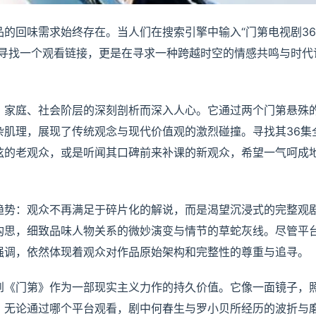
的回味需求始终存在。当人们在搜索引擎中输入“门第电视剧3
在寻找一个观看链接，更是在寻求一种跨越时空的情感共鸣与时代
、家庭、社会阶层的深刻剖析而深入人心。它通过两个门第悬殊
杂肌理，展现了传统观念与现代价值观的激烈碰撞。寻找其36集
弦的老观众，或是听闻其口碑前来补课的新观众，希望一气呵成
。
趋势：观众不再满足于碎片化的解说，而是渴望沉浸式的完整观
构思，细致品味人物关系的微妙演变与情节的草蛇灰线。尽管平
的强调，依然体现着观众对作品原始架构和完整性的尊重与追寻。
到《门第》作为一部现实主义力作的持久价值。它像一面镜子，
。无论通过哪个平台观看，剧中何春生与罗小贝所经历的波折与