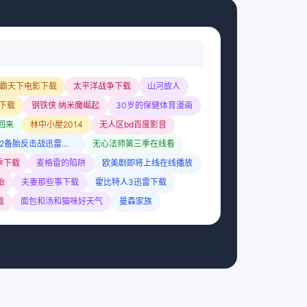
霸天下电影下载
太平洋战争下载
山河故人
下载
钢铁侠 纳米魔崛起
30岁的保健体育漫画
回来
林中小屋2014
无人区bd百度影音
前任2备胎反击战迅雷下载
无心法师第三季在线看
季下载
麦格雷的陷阱
欧美剧即将上线在线播放
怡
夫妻那些事下载
霍比特人3迅雷下载
载
面包和汤和猫咪好天气
曼森家族