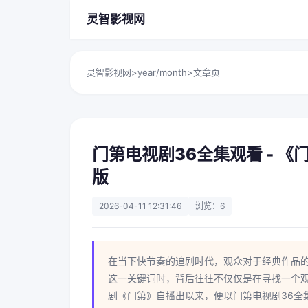
灵智影视网
灵智影视网
>
year/month
>
文章页
门第电视剧36全集观看 - 
版
2026-04-11 12:31:46
浏览：6
在当下快节奏的追剧时代，观众对于经典作品的
这一关键词时，背后往往不仅仅是在寻找一个观
剧《门第》自播出以来，便以门第电视剧36全