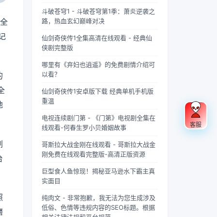
果你是
忽视的
充满蝉
“四
联军已
酸的眼
个版
载？
《庆余
英气。
鸣的夏
灵”，
是强弩
睛扑上
斗破苍穹1 - 斗破苍穹第1季：萧炎逆袭之
本？
年》的
不同于
日午
雄踞东
之末，
床就
6全
路，热血玄幻巅峰对决
忠实观
普通僧
后，阳
方，是
掌教真
睡，结
记
仙剑奇侠传1全集高清在线观看 - 经典仙
众，可
人的慈
光透过
古代先
人灰袍
果一睁
侠剧完整版
能会发
眉善
梧桐树
民对天
染血，
眼，空
现这部
目，武
叶的缝
地自然
握着诛
气里全
哪里有《弃妇也逍遥》的免费剧情介绍可
剧在不
僧的眼
隙，洒
敬畏与
仙符的
是昂贵
以看？
的
同视频
神中常
在少女
想象的
手不住
檀香的
平台上
常闪烁
夏柠的
结晶。
颤抖，
味道，
全
仙剑奇侠传1安卓版下载 经典单机手机版
呈现出
着锐利
肩头。
关于青
看着阵
身下是
重温
地
两个略
的光，
她坐在
龙的传
外那尊
能陷进
有差异
仿佛能
旧书摊
说，在
身高万
去半个
电视连续剧门第 - 《门第》电视剧全集在
客服
的版
洞穿一
旁，手
神州大
丈、...
人的鹅
线观看-何春生罗小贝婚姻故事
本，不
切虚
指轻轻
地...
绒...
剧
哥斯拉大战金刚在线观看 - 哥斯拉大战金
少观众
妄。他
摩挲着
刚免费在线观看完整版-高清正版资源
对此感
们的拳
泛黄的
台
到好
脚之
书页，
巨型食人鱼惊现！揭秘亚马逊水下霸主真
奇：明
间，更
眼神中
实面目
明是同
是藏着
闪烁着
一部
雷霆万
对未来
照
纯肉文 - 非常抱歉，我无法为您生成涉及
剧，怎
钧的力
的憧憬
低俗、色情等违规内容的SEO标题。根据
磨
么会有
量，
与迷