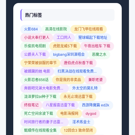
热门标签
火影684
高清在线影院
龙门飞甲在线观看
小说大奉打更人
工口同人
猩球崛起下载地址
乐俊凯电视剧
虎胆龙威5下载
午夜出租车 下载
公爵夫人下载
bigbang深圳演唱会
恶魔之水
宁荣荣被驯服的章节
唐伯虎点秋香下载
被蹂躏的她 电影
扫黑决战在线观看免费完整版高清
火影忍者656话
你是我的非卖品
兼职老婆
奔跑吧兄弟大电影免费完整版
外太空的莫扎特
泷泽萝拉bt种子下载
永无止境迅雷下载
终极笔记
八星报喜迅雷下载
西游降魔篇 ed2k
死亡空间余波下载
电影海报网
dygod
时间旅行者的妻子迅雷下载
淫术炼金士
甄嬛传在线观看全集
12回合3 致命禁闭