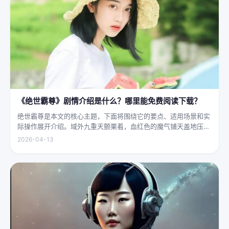
《绝世霸尊》剧情介绍是什么？哪里能免费阅读下载？
绝世霸尊是本文的核心主题，下面将围绕它的要点、适用场景和实
际操作展开介绍。域外九重天颤栗着，血红色的魔气铺天盖地压向
人间界最后一道防线——诛仙阵。阵中百万仙神联军已是强弩之
2026-04-13
末，掌教真人灰袍染血，握着诛仙符的手不住颤抖，看着阵外那尊
身高万丈、...