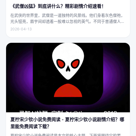
《武僧凶猛》到底讲什么？精彩剧情介绍速看！
在武侠的世界里，武僧是一道独特的风景线。他们身着灰色僧袍，
光头锃亮，眉宇间却透着一股难以忽视的英气。不同于普通僧人的
慈眉善目，武僧的眼神中常常闪烁着锐利的光，仿佛能洞穿一切虚
2026-04-13
妄。他们的拳脚之间，更是藏着雷霆万钧的力量，“武僧凶猛”四
字，道尽...
夏柠宋少钦小说免费阅读 - 夏柠宋少钦小说剧情介绍？哪
里能免费阅读下载？
夏柠宋少钦小说免费阅读是本文的核心主题，下面将围绕它的要