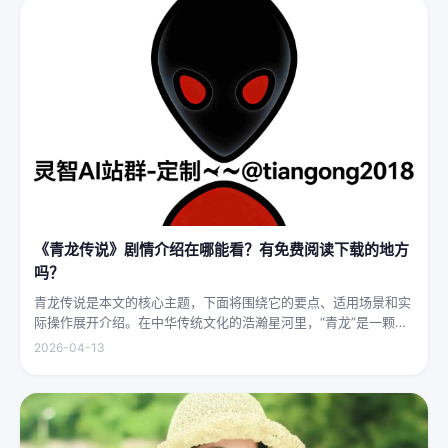
《青龙传说》剧情介绍在哪能看？有免费阅读下载的地方
吗？
青龙传说是本文的核心主题，下面将围绕它的要点、适用场景和实
际操作展开介绍。在中华传统文化的浩瀚星河里，“青龙”是一颗璀
璨夺目的明珠，它与白虎、朱雀、玄武并称“四灵”，雄踞东方，是
2026-04-13
古代先民对天地自然敬畏与想象的结晶。关于青龙的传说，在神州
大地...