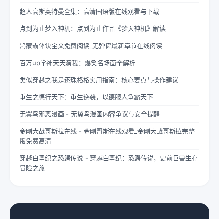
超人高斯奥特曼全集：高清国语版在线观看与下载
点到为止梦入神机：点到为止作品《梦入神机》解读
鸿蒙霸体诀全文免费阅读_无弹窗最新章节在线阅读
百万up学神天天演我：爆笑名场面全解析
类似穿越之我是还珠格格实用指南：核心要点与操作建议
重生之德行天下：重生逆袭，以德服人争霸天下
无翼鸟邪恶漫画 - 无翼鸟漫画内容争议与安全提醒
金刚大战哥斯拉在线 - 金刚哥斯在线观看_金刚大战哥斯拉完整
版免费高清
穿越白垩纪之恐鳄传说 - 穿越白垩纪：恐鳄传说，史前巨兽生存
冒险之旅