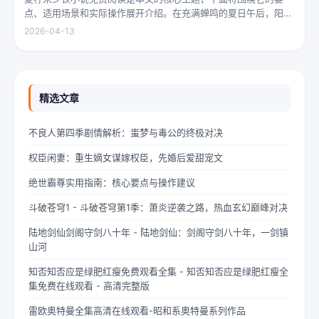
点、适用场景和实际操作展开介绍。在充满蝉鸣的夏日午后，阳光
透过梧桐树叶的缝隙，洒在少女夏柠的肩头。她坐在旧书摊旁，手
2026-04-13
指轻轻摩挲着泛黄的书页，眼神中闪烁着对未来的憧憬与迷茫。夏
柠出身平凡...
精选文章
不良人第四季剧情解析：蚩梦与毒公的终极对决
权臣闲妻：重生嫡女谋嫁权臣，先婚后爱甜宠文
绝世霸尊实用指南：核心要点与操作建议
斗破苍穹1 - 斗破苍穹第1季：萧炎逆袭之路，热血玄幻巅峰对决
陆地剑仙剑阁守剑八十年 - 陆地剑仙：剑阁守剑八十年，一剑镇
山河
知否知否应是绿肥红瘦免费观看全集 - 知否知否应是绿肥红瘦全
集免费在线观看 - 高清完整版
雷欧奥特曼全集高清在线观看-昭和系奥特曼系列作品