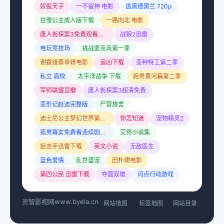
奴役天子
一不留神 电影
逃离德黑兰 720p
白雪公主成人版下载
一路向北 电影
唐人街探案3免费观看完整版
战狼2迅雷
电玩竞技场
挑战麦克风第一季
谢霆锋蔡卓妍电影
追凶下载
变种特工第二季
私立 高校
太平洋战争 下载
跑男黄河篇第二季
军师联盟豆瓣
唐人街探案3超清免费
变形记赵迪完整版
尸营旅舍
迪士尼公主梦幻世界第二季
你怎知道
宠物精灵2
孤男寡女免费看连续剧4战狼
艾佟小说集
狙击手迅雷下载
英文小说
无敌医生
蓝色爱情
乱世盛宠
田朴珺电影
第四公民 迅雷下载
夺面双雄
闪点行动游戏
灵智影视网
www.byela.cn
网站地图
标签地图
网站目录