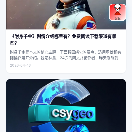
客服
《附身千金》剧情介绍哪里有？免费阅读下载渠道有哪
些？
附身千金是本文的核心主题，下面将围绕它的要点、适用场景和实
际操作展开介绍。我是林墨，24岁的网文扑街作者，昨天刚熬到凌
晨四点赶完一本豪门甜宠文的大纲，揉着发酸的眼睛扑上床就睡，
2026-04-13
结果一睁眼，空气里全是昂贵檀香的味道，身下是能陷进去半个人
的鹅绒...