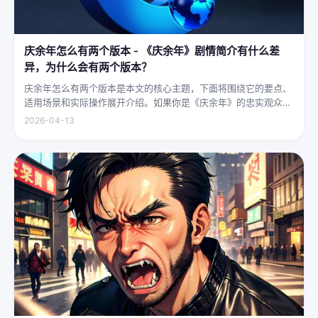
庆余年怎么有两个版本 - 《庆余年》剧情简介有什么差
异，为什么会有两个版本？
庆余年怎么有两个版本是本文的核心主题，下面将围绕它的要点、
适用场景和实际操作展开介绍。如果你是《庆余年》的忠实观众，
可能会发现这部剧在不同视频平台上呈现出两个略有差异的版本，
2026-04-13
不少观众对此感到好奇：明明是同一部剧，怎么会有两个版本呢？
首先要...