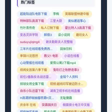
热门标签
超能陆战队电影下载
李梅
英雄联盟林建中版
特种部队高清下载
三星大厨
类似邂逅筝心
竹叶青传奇
私人订制下载
霍比特人3高清下载
变态灵异学院
醉宿3
读小说网
磨坊女人
suduyujiqing4
谢夫勒斯夫人完整版
三年片在线观看免费西瓜视频
固体饮料
季锦川沈悠然
教父1 电影
小说在线看
心动警报在线观看
爱情公寓2下载mp4
绯闻女孩第六季下载
鬼吹灯之牧野诡事3
前任2备胎反击战迅雷下载
金铭个人资料
排球女将全集下载
视频:越线印军被边防士兵俘虏
自杀小队迅雷下载
湖南卫视手机在线直播
H高潮娇喘抽搐喷潮H文男男小说
无耻魔霸
庆余年 在线
突袭国庆日
假面骑士电王中文版
超级抽奖系统
鸭去京都
夫妻那些事儿全集下载