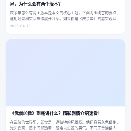
异，为什么会有两个版本？
庆余年怎么有两个版本是本文的核心主题，下面将围绕它的要点、
适用场景和实际操作展开介绍。如果你是《庆余年》的忠实观众，
可能会发现这部剧在不同视频平台上呈现出两个略有差异的版本，
2026-04-13
不少观众对此感到好奇：明明是同一部剧，怎么会有两个版本呢？
首先要...
《武僧凶猛》到底讲什么？精彩剧情介绍速看！
在武侠的世界里，武僧是一道独特的风景线。他们身着灰色僧袍，
光头锃亮，眉宇间却透着一股难以忽视的英气。不同于普通僧人的