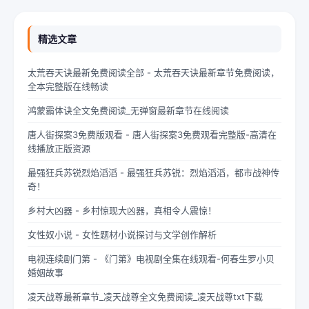
精选文章
太荒吞天诀最新免费阅读全部 - 太荒吞天诀最新章节免费阅读，
全本完整版在线畅读
鸿蒙霸体诀全文免费阅读_无弹窗最新章节在线阅读
唐人街探案3免费版观看 - 唐人街探案3免费观看完整版-高清在
线播放正版资源
最强狂兵苏锐烈焰滔滔 - 最强狂兵苏锐：烈焰滔滔，都市战神传
奇！
乡村大凶器 - 乡村惊现大凶器，真相令人震惊！
女性奴小说 - 女性题材小说探讨与文学创作解析
电视连续剧门第 - 《门第》电视剧全集在线观看-何春生罗小贝
婚姻故事
凌天战尊最新章节_凌天战尊全文免费阅读_凌天战尊txt下载