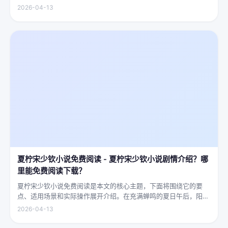
慈眉善目，武僧的眼神中常常闪烁着锐利的光，仿佛能洞穿一切虚
2026-04-13
妄。他们的拳脚之间，更是藏着雷霆万钧的力量，“武僧凶猛”四
字，道尽...
夏柠宋少钦小说免费阅读 - 夏柠宋少钦小说剧情介绍？哪
里能免费阅读下载？
夏柠宋少钦小说免费阅读是本文的核心主题，下面将围绕它的要
点、适用场景和实际操作展开介绍。在充满蝉鸣的夏日午后，阳光
透过梧桐树叶的缝隙，洒在少女夏柠的肩头。她坐在旧书摊旁，手
2026-04-13
指轻轻摩挲着泛黄的书页，眼神中闪烁着对未来的憧憬与迷茫。夏
柠出身平凡...