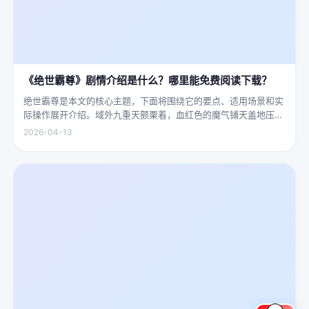
《绝世霸尊》剧情介绍是什么？哪里能免费阅读下载？
绝世霸尊是本文的核心主题，下面将围绕它的要点、适用场景和实
际操作展开介绍。域外九重天颤栗着，血红色的魔气铺天盖地压向
人间界最后一道防线——诛仙阵。阵中百万仙神联军已是强弩之
2026-04-13
末，掌教真人灰袍染血，握着诛仙符的手不住颤抖，看着阵外那尊
身高万丈、...