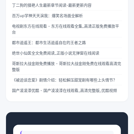
丁二狗的猎艳人生最新章节阅读-最新更新内容
百万up学神天天演我：爆笑名场面全解析
电视剧东方在线观看 - 东方在线观看全集_高清正版免费播放平
台
都市逍遥王：都市生活逍遥自在的王者之路
绝世小仙医全文免费阅读_正版小说无弹窗在线阅读
哥斯拉大战金刚免费播放 - 哥斯拉大战金刚免费在线观看高清完
整版
《被迫谈恋爱》剧情介绍：轻松解压甜宠剧有哪些上头情节？
国产凌凌漆优酷 - 国产凌凌漆在线观看_高清完整版_优酷视频