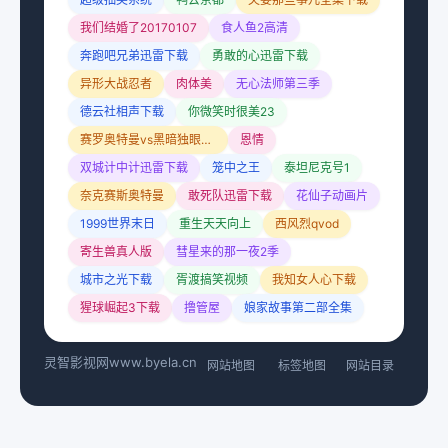
我们结婚了20170107
食人鱼2高清
奔跑吧兄弟迅雷下载
勇敢的心迅雷下载
异形大战忍者
肉体美
无心法师第三季
德云社相声下载
你微笑时很美23
赛罗奥特曼vs黑暗独眼巨人赛罗
恩情
双城计中计迅雷下载
笼中之王
泰坦尼克号1
奈克赛斯奥特曼
敢死队迅雷下载
花仙子动画片
1999世界末日
重生天天向上
西风烈qvod
寄生兽真人版
彗星来的那一夜2季
城市之光下载
胥渡搞笑视频
我知女人心下载
猩球崛起3下载
撸管屋
娘家故事第二部全集
灵智影视网
www.byela.cn
网站地图
标签地图
网站目录