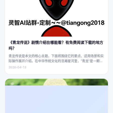
《青龙传说》剧情介绍在哪能看？有免费阅读下载的地方
吗？
青龙传说是本文的核心主题，下面将围绕它的要点、适用场景和实
际操作展开介绍。在中华传统文化的浩瀚星河里，“青龙”是一颗璀
璨夺目的明珠，它与白虎、朱雀、玄武并称“四灵”，雄踞东方，是
2026-04-13
古代先民对天地自然敬畏与想象的结晶。关于青龙的传说，在神州
大地...