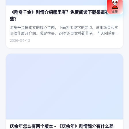
《附身千金》剧情介绍哪里有？免费阅读下载渠道有哪
客服
些？
附身千金是本文的核心主题，下面将围绕它的要点、适用场景和实
际操作展开介绍。我是林墨，24岁的网文扑街作者，昨天刚熬到凌
晨四点赶完一本豪门甜宠文的大纲，揉着发酸的眼睛扑上床就睡，
2026-04-13
结果一睁眼，空气里全是昂贵檀香的味道，身下是能陷进去半个人
的鹅绒...
庆余年怎么有两个版本 - 《庆余年》剧情简介有什么差