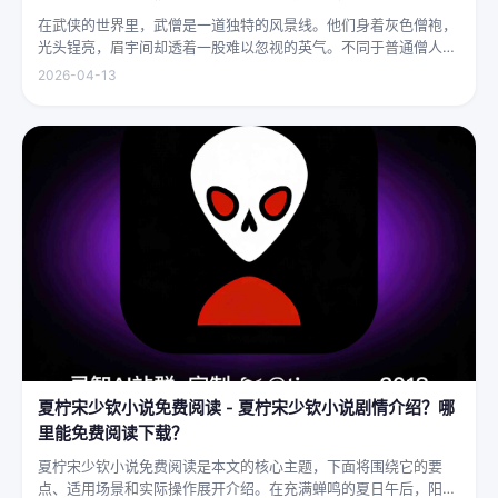
在武侠的世界里，武僧是一道独特的风景线。他们身着灰色僧袍，
光头锃亮，眉宇间却透着一股难以忽视的英气。不同于普通僧人的
慈眉善目，武僧的眼神中常常闪烁着锐利的光，仿佛能洞穿一切虚
2026-04-13
妄。他们的拳脚之间，更是藏着雷霆万钧的力量，“武僧凶猛”四
字，道尽...
夏柠宋少钦小说免费阅读 - 夏柠宋少钦小说剧情介绍？哪
里能免费阅读下载？
夏柠宋少钦小说免费阅读是本文的核心主题，下面将围绕它的要
点、适用场景和实际操作展开介绍。在充满蝉鸣的夏日午后，阳光