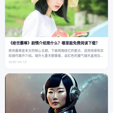
《绝世霸尊》剧情介绍是什么？哪里能免费阅读下载？
绝世霸尊是本文的核心主题，下面将围绕它的要点、适用场景和实
际操作展开介绍。域外九重天颤栗着，血红色的魔气铺天盖地压向
人间界最后一道防线——诛仙阵。阵中百万仙神联军已是强弩之
2026-04-13
末，掌教真人灰袍染血，握着诛仙符的手不住颤抖，看着阵外那尊
身高万丈、...