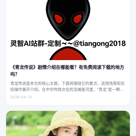
《青龙传说》剧情介绍在哪能看？有免费阅读下载的地方
吗？
青龙传说是本文的核心主题，下面将围绕它的要点、适用场景和实
际操作展开介绍。在中华传统文化的浩瀚星河里，“青龙”是一颗璀
璨夺目的明珠，它与白虎、朱雀、玄武并称“四灵”，雄踞东方，是
2026-04-13
古代先民对天地自然敬畏与想象的结晶。关于青龙的传说，在神州
大地...