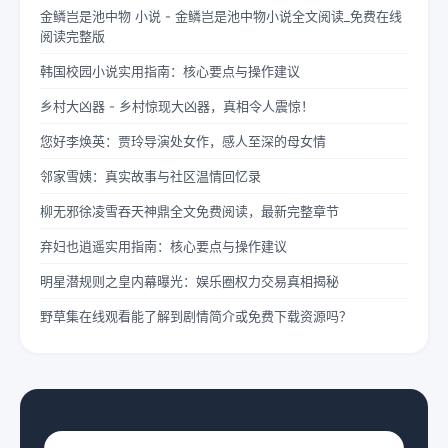
金鳞岂是池中物 小说 - 金鳞岂是池中物小说全文阅读_免费在线
阅读完整版
韩国校园小说实用指南：核心要点与操作建议
乡村大凶器 - 乡村惊现大凶器，真相令人震惊！
您好李焕英：贾玲导演处女作，感人至深的母女情
邻家雪姨：真实故事与社区温情回忆录
柳无邪徐凌雪吞天神鼎全文免费阅读，最新完整章节
弃妇也逍遥实用指南：核心要点与操作建议
明星潜规则之皇内幕曝光：娱乐圈权力交易真相揭秘
野草集在线观看能了解到剧情简介或免费下载资源吗？