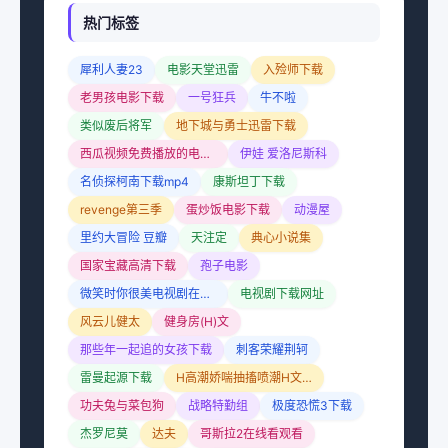
热门标签
犀利人妻23
电影天堂迅雷
入殓师下载
老男孩电影下载
一号狂兵
牛不啦
类似废后将军
地下城与勇士迅雷下载
西瓜视频免费播放的电视剧
伊娃 爱洛尼斯科
名侦探柯南下载mp4
康斯坦丁下载
revenge第三季
蛋炒饭电影下载
动漫屋
里约大冒险 豆瓣
天注定
典心小说集
国家宝藏高清下载
孢子电影
微笑时你很美电视剧在线观看
电视剧下载网址
风云儿健太
健身房(H)文
那些年一起追的女孩下载
刺客荣耀荆轲
雷曼起源下载
H高潮娇喘抽搐喷潮H文男男小说
功夫兔与菜包狗
战略特勤组
极度恐慌3下载
杰罗尼莫
达夫
哥斯拉2在线看观看