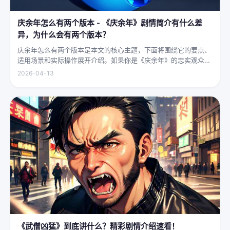
庆余年怎么有两个版本 - 《庆余年》剧情简介有什么差
异，为什么会有两个版本？
庆余年怎么有两个版本是本文的核心主题，下面将围绕它的要点、
适用场景和实际操作展开介绍。如果你是《庆余年》的忠实观众，
可能会发现这部剧在不同视频平台上呈现出两个略有差异的版本，
2026-04-13
不少观众对此感到好奇：明明是同一部剧，怎么会有两个版本呢？
首先要...
《武僧凶猛》到底讲什么？精彩剧情介绍速看！