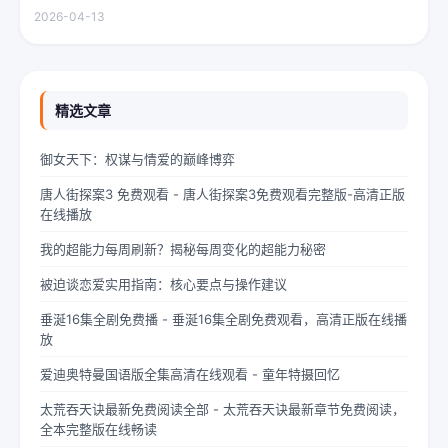
透过梧桐树叶的缝隙，洒在少女夏柠的肩头。她坐在旧书摊旁，手
2026-04-13
指轻轻摩挲着泛黄的书页，眼神中闪烁着对未来的憧憬与迷茫。夏
柠出身平凡...
精选文章
御女天下：权谋与情爱的巅峰博弈
唐人街探案3 免费观看 - 唐人街探案3免费观看完整版-高清正版
在线播放
我的超能力每周刷新？揭秘每周变化的超能力秘密
被迫谈恋爱实用指南：核心要点与操作建议
垂涎16集全剧免费播 - 垂涎16集全剧免费观看，高清正版在线播
放
爱迪奥特曼国语版全集高清在线观看 - 童年特摄回忆
太荒吞天诀最新免费阅读全部 - 太荒吞天诀最新章节免费阅读，
全本完整版在线畅读