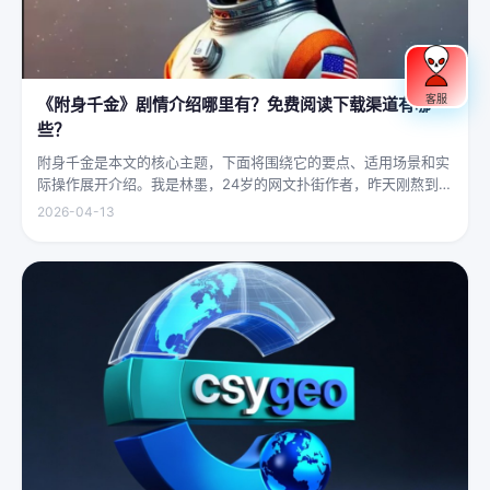
客服
《附身千金》剧情介绍哪里有？免费阅读下载渠道有哪
些？
附身千金是本文的核心主题，下面将围绕它的要点、适用场景和实
际操作展开介绍。我是林墨，24岁的网文扑街作者，昨天刚熬到凌
晨四点赶完一本豪门甜宠文的大纲，揉着发酸的眼睛扑上床就睡，
2026-04-13
结果一睁眼，空气里全是昂贵檀香的味道，身下是能陷进去半个人
的鹅绒...