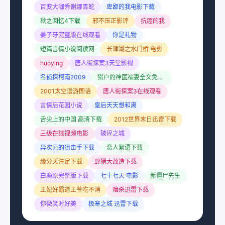
百变大咖秀谢娜青蛇
卑鄙的我电影下载
秋之回忆4下载
邪不压正影评
抗癌的我
姜子牙完整版在线观看
你是礼物
短篇言情小说阅读网
长津湖之水门桥 电影
huoying
唐人街探案3天堂影视
名侦探柯南2009
猎户的神医福妻全文免费阅读
2001太空漫游国语
唐人街探案3在线观看
言情后花园小说
皇后天天想和离
舌尖上的中国 高清下载
2012世界末日迅雷下载
三级在线视频电影
破碎之城
异次元的狙击手下载
恋人絮语下载
缘分天注定下载
野猪大改造下载
白鹿原完整版下载
七十七天 电影
新僵尸先生
王妃好霸道王爷吃不消
暗杀迅雷下载
你微笑时好美
极寒之城 迅雷下载