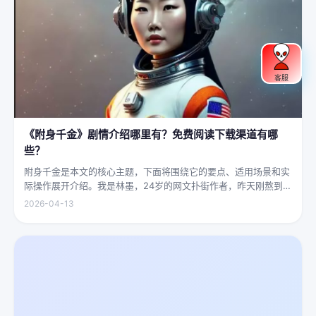
客服
《附身千金》剧情介绍哪里有？免费阅读下载渠道有哪
些？
附身千金是本文的核心主题，下面将围绕它的要点、适用场景和实
际操作展开介绍。我是林墨，24岁的网文扑街作者，昨天刚熬到凌
晨四点赶完一本豪门甜宠文的大纲，揉着发酸的眼睛扑上床就睡，
2026-04-13
结果一睁眼，空气里全是昂贵檀香的味道，身下是能陷进去半个人
的鹅绒...