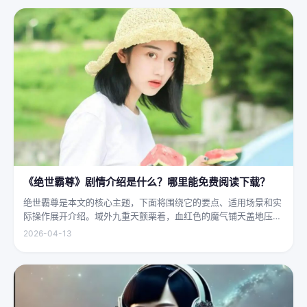
大地...
《绝世霸尊》剧情介绍是什么？哪里能免费阅读下载？
绝世霸尊是本文的核心主题，下面将围绕它的要点、适用场景和实
际操作展开介绍。域外九重天颤栗着，血红色的魔气铺天盖地压向
人间界最后一道防线——诛仙阵。阵中百万仙神联军已是强弩之
2026-04-13
末，掌教真人灰袍染血，握着诛仙符的手不住颤抖，看着阵外那尊
身高万丈、...