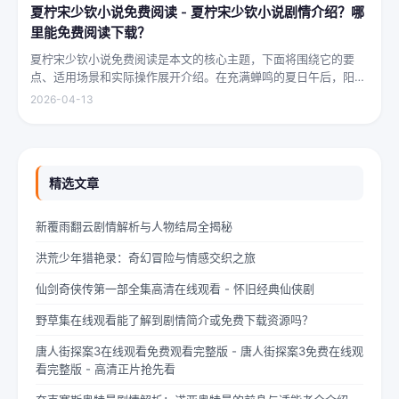
夏柠宋少钦小说免费阅读 - 夏柠宋少钦小说剧情介绍？哪
里能免费阅读下载？
夏柠宋少钦小说免费阅读是本文的核心主题，下面将围绕它的要
点、适用场景和实际操作展开介绍。在充满蝉鸣的夏日午后，阳光
透过梧桐树叶的缝隙，洒在少女夏柠的肩头。她坐在旧书摊旁，手
2026-04-13
指轻轻摩挲着泛黄的书页，眼神中闪烁着对未来的憧憬与迷茫。夏
柠出身平凡...
精选文章
新覆雨翻云剧情解析与人物结局全揭秘
洪荒少年猎艳录：奇幻冒险与情感交织之旅
仙剑奇侠传第一部全集高清在线观看 - 怀旧经典仙侠剧
野草集在线观看能了解到剧情简介或免费下载资源吗？
唐人街探案3在线观看免费观看完整版 - 唐人街探案3免费在线观
看完整版 - 高清正片抢先看