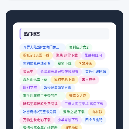
热门标签
斗罗大陆2绝世唐门免费观看漫画
便利店少女Z
捉妖记2迅雷下载
聚焦 迅雷下载
张静初红河
你的婚礼在线观看
秘窗下载
李泉漫画
黄元申
长津湖高清完整在线观看
黄色小说网站
观音山迅雷下载
疯狗电影下载
末日戒备
魔幻学院
妖怪记事簿第五部
重生后我成了王爷的白月光
蜘蛛女之吻
陆鸣至尊神殿免费阅读
三傻大闹宝莱坞 高清下载
冰雪奇缘2完整版免费
爱乐之城 下载
山本彩
万物生长电影下载
小羊肖恩下载
四个丘比特
爱情公寓全集在线观看
通天神偷