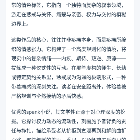
常的情色标签，它指向一个独特而复杂的叙事领域，
游走在惩戒与关怀、痛楚与亲密、权力与交付的模糊
边界上。
这类作品的核心，往往并非疼痛本身，而是疼痛所编
织的情感张力。它构建了一个高度规则化的情境，将
现实中的复杂情绪——内疚、期待、叛逆、原谅——
提炼成一种仪式性的互动。在那些虚构的师生、长幼
或特定契约关系里，惩戒成为沟通的极端形式，一种
带着痛感的深刻关注。读者在安全距离外，体验着被
严格规训与全然接纳的矛盾快感。
优秀的spank小说，其文学性正源于对心理深度的挖
掘。它探讨权力动态的流动性，刻画施予者背负的责
任与挣扎，描绘承受者从抗拒到宣泄再到和解的曲折
心路。那些细腻的羞耻、委屈，以及惩戒过后奇异的