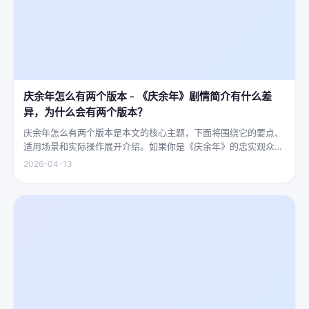
庆余年怎么有两个版本 - 《庆余年》剧情简介有什么差
异，为什么会有两个版本？
庆余年怎么有两个版本是本文的核心主题，下面将围绕它的要点、
适用场景和实际操作展开介绍。如果你是《庆余年》的忠实观众，
可能会发现这部剧在不同视频平台上呈现出两个略有差异的版本，
2026-04-13
不少观众对此感到好奇：明明是同一部剧，怎么会有两个版本呢？
首先要...