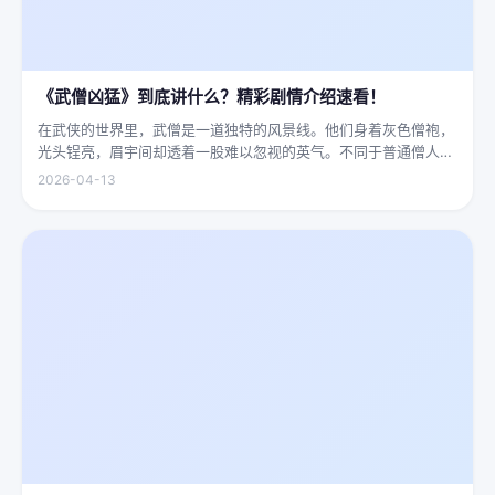
《武僧凶猛》到底讲什么？精彩剧情介绍速看！
在武侠的世界里，武僧是一道独特的风景线。他们身着灰色僧袍，
光头锃亮，眉宇间却透着一股难以忽视的英气。不同于普通僧人的
慈眉善目，武僧的眼神中常常闪烁着锐利的光，仿佛能洞穿一切虚
2026-04-13
妄。他们的拳脚之间，更是藏着雷霆万钧的力量，“武僧凶猛”四
字，道尽...