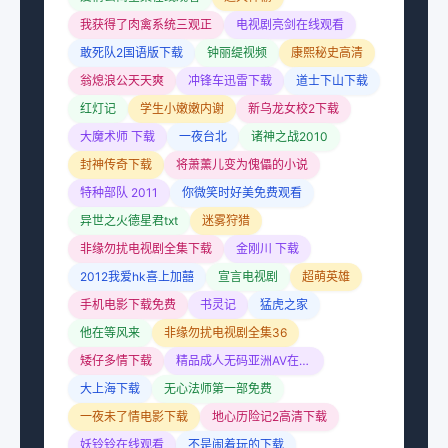
我获得了肉禽系统三观正
电视剧亮剑在线观看
敢死队2国语版下载
钟丽缇视频
康熙秘史高清
翁熄浪公天天爽
冲锋车迅雷下载
道士下山下载
红灯记
学生小嫩嫩内谢
新乌龙女校2下载
大魔术师 下载
一夜台北
诸神之战2010
封神传奇下载
将萧薰儿变为傀儡的小说
特种部队 2011
你微笑时好美免费观看
异世之火德星君txt
迷雾狩猎
非缘勿扰电视剧全集下载
金刚川 下载
2012我爱hk喜上加囍
宣言电视剧
超萌英雄
手机电影下载免费
书灵记
猛虎之家
他在等风来
非缘勿扰电视剧全集36
矮仔多情下载
精品成人无码亚洲AV在线小说
大上海下载
无心法师第一部免费
一夜未了情电影下载
地心历险记2高清下载
妖铃铃在线观看
不是闹着玩的下载