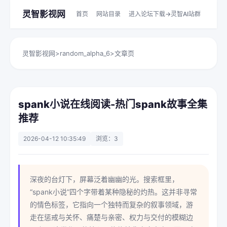
灵智影视网
首页
网站目录
进入论坛下载->灵智AI站群
灵智影视网
>
random_alpha_6
>
文章页
spank小说在线阅读-热门spank故事全集
推荐
2026-04-12 10:35:49
浏览：3
深夜的台灯下，屏幕泛着幽幽的光。搜索框里，
“spank小说”四个字带着某种隐秘的灼热。这并非寻常
的情色标签，它指向一个独特而复杂的叙事领域，游
走在惩戒与关怀、痛楚与亲密、权力与交付的模糊边